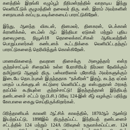
களத்தில் இறங்கி எழும்பூர் நீதிமன்றத்தில் வாதாடிய இந்து
வெளியீட்டுக் குழுமத்தின் தலைவர் திரு. என். இராம் அவர்களின்
சனநாயகக் காப்பு நடவடிக்கையைப் பாராட்டுகிறேன்.
இந்து, ஆனந்த விகடன், தினமலர், தினகரன், டெக்கான்
க்ரானிக்கல், டைம்ஸ் ஆப் இந்தியா ஏடுகள் மற்றும் புதிய
தலைமுறை, நியூஸ்18 தொலைக்காட்சிகள் ஆகியவற்றின்
பொறுப்பாளர்கள் கண்டனக் கூட்டறிக்கை வெளியிட்டதற்குப்
பாராட்டுகளைத் தெரிவித்துக் கொள்கிறேன்.
மாணவிகளைத் தவறான திசைக்கு அழைத்தார் என்ற
குற்றச்சாட்டில் சிறையில் உள்ள பேராசிரியர் நிர்மலா தேவிக்கும்
தமிழ்நாடு ஆளுநர் திரு. பன்வாரிலால் புரோகித் அவர்களுக்கும்
இடையே தொடர்புகள் இருந்ததாக “நக்கீரன்” இதழ், கடந்த ஏப்ரல்
மாதம் படங்களுடன் கட்டுரை வெளியிட்டது என்பதுதான் அரசுத்
தரப்பில் கூறியுள்ள குற்றச்சாட்டு! இதற்குத்தான் இந்தியத்
தண்டனைச் சட்டம் (ஐ.பி.சி.) பிரிவு 124-இன் கீழ் வழக்குப் பதிந்து
கோபாலை கைது செய்திருக்கிறார்கள்.
பிரித்தானியக் காலனி ஆட்சிக் காலத்தில், 1870ஆம் ஆண்டு
இயற்றப்பட்டு, 1898இல் திருத்தப்பட்ட இந்தியத் தண்டனைச்
சட்டத்தில் 124 மற்றும் 124A பிரிவுகள் உருவாக்கப்பட்டன. 124