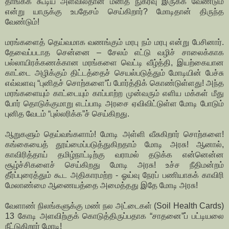
தாங்கக் கூடிய அளவில்தான் மனித நுகர்வு இருக்க வேண்டும்
என்று யாருக்கு உபதேசம் செய்கிறார்? மோடிதான் திருந்த
வேண்டும்!
மரங்களைத் தெய்வமாக வணங்கும் மரபு நம் மரபு என்று பேசினார்.
தேவைப்படாத சென்னை – சேலம் எட்டு வழிச் சாலைக்காக
பல்லாயிரக்கணக்கான மரங்களை வெட்டி வீழ்த்தி, இயற்கையான
காட்டை அழிக்கும் திட்டத்தைச் செயல்படுத்தும் மோடியின் பேச்சு
எவ்வளவு “புனிதச் சொற்களை”ப் போர்த்திக் கொண்டுள்ளது! அந்த
மரங்களையும் காட்டையும் காப்பாற்ற முன்வரும் எளிய மக்கள் மீது
போர் தொடுக்குமாறு எடப்பாடி அரசை ஏவிவிட்டுள்ள மோடி போடும்
புனித வேடம் “புல்லரிக்க”ச் செய்கிறது.
ஆறுகளும் தெய்வங்களாம்! மோடி அள்ளி வீசுகிறார் சொற்களை!
கங்கையைத் தூய்மைப்படுத்துகிறதாம் மோடி அரசு! ஆனால்,
காவிரித்தாய் தமிழ்நாட்டிற்கு வராமல் தடுக்க என்னென்ன
சூழ்ச்சிகளைச் செய்கிறது மோடி அரசு! உச்ச நீதிமன்றம்
தீர்ப்புரைத்தும் கூட அதிகாரமற்ற - ஓய்வு நேரப் பணியாகக் காவிரி
மேலாண்மை ஆணையத்தை அமைத்தது இதே மோடி அரசு!
வேளாண் நிலங்களுக்கு மண் நல அட்டைகள் (Soil Health Cards)
13 கோடி அளவிற்குக் கொடுத்திருப்பதாக “சாதனை”ப் பட்டியலை
நீட்டுகிறார் மோடி!