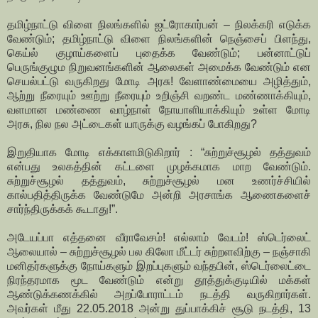
தமிழ்நாட்டு விளை நிலங்களில் ஐட்ரோகார்பன் – நிலக்கரி எடுக்க
வேண்டும்; தமிழ்நாட்டு விளை நிலங்களின் நெஞ்சைப் பிளந்து,
கெய்ல் குழாய்களைப் புதைக்க வேண்டும்; பன்னாட்டுப்
பெருங்குழும நிறுவனங்களின் ஆலைகள் அமைக்க வேண்டும் என
செயல்பட்டு வருகிறது மோடி அரசு! வேளாண்மையை அழித்தும்,
ஆற்று நீரையும் ஊற்று நீரையும் உறிஞ்சி வறண்ட மண்ணாக்கியும்,
வளமான மண்ணை வாழ்நாள் நோயாளியாக்கியும் உள்ள மோடி
அரசு, நில நல அட்டைகள் யாருக்கு வழங்கப் போகிறது?
இறுதியாக மோடி எக்காளமிடுகிறார் : “சுற்றுச்சூழல் தத்துவம்
என்பது உலகத்தின் கட்டளை முழக்கமாக மாற வேண்டும்.
சுற்றுச்சூழல் தத்துவம், சுற்றுச்சூழல் மன உணர்ச்சியில்
கால்பதித்திருக்க வேண்டுமே அன்றி அரசாங்க ஆணைகளைச்
சார்ந்திருக்கக் கூடாது!”.
அடேயப்பா எத்தனை வீராவேசம்! எல்லாம் வேடம்! ஸ்டெர்லைட்
ஆலையால் – சுற்றுச்சூழல் பல கிலோ மீட்டர் சுற்றளவிற்கு – நஞ்சாகி
மனிதர்களுக்கு நோய்களும் இறப்புகளும் வந்தபின், ஸ்டெர்லைட்டை
நிரந்தரமாக மூட வேண்டும் என்று தூத்துக்குடியில் மக்கள்
ஆண்டுக்கணக்கில் அறப்போராட்டம் நடத்தி வருகிறார்கள்.
அவர்கள் மீது 22.05.2018 அன்று துப்பாக்கிச் சூடு நடத்தி, 13