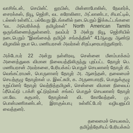
வாசிங்டன், செயின்ட் லூயிஸ், மின்னாபோலிஸ், நேவார்க்,
சைரக்கஸ், நியூ ஜெர்சி, வட கரோலினா, அட்லாண்டா, சியாட்டில்,
டல்லஸ் உள்ளிட்ட பல்வேறு இடங்களில் நடைபெறும் இக்கூட்டங்களை
“வட அமெரிக்கத் தமிழர்கள்” North American Tamils
ஒருங்கிணைத்துள்ளனர். நவம்பர் 3 அன்று நியூ ஜெர்சியில்
நடைபெறும் “இலங்கைத் தமிழ்ச் சங்கத்தின்” 41ஆவது ஆண்டு
விழாவில் ஐயா பெ. மணியரசன் அவர்கள் சிறப்புரையாற்றுகிறார்.
அக்டோபர் 22 அன்று நள்ளிரவு, சென்னை மீனம்பாக்கம்
அனைத்துலக விமான நிலையத்திலிருந்து புறப்பட்ட தோழர் பெ.
மணியரசன் அவர்களை, பேரியக்கப் பொதுச் செயலாளர் தோழர் கி.
வெங்கட்ராமன், பொருளாளர் தோழர் அ. ஆனந்தன், தலைமைச்
செயற்குழு தோழர்கள் ம. இலட்சுமி, க. அருணபாரதி, பொதுக்குழு
உறுப்பினர் தோழர் வெற்றித்தமிழன், சென்னை விமான நிலையப்
ப்ரீபெய்டு டாக்சி ஓட்டுநர்கள் சங்கப் பொதுச் செயலாளர் தோழர்
மா.வே. சுகுமார், தோழர்கள் வி. கோவேந்தன், மு.
பொன்மணிகண்டன், இராகுல்பாபு உள்ளிட்டோர் வழியனுப்பி
வைத்தனர்.
தலைமைச் செயலகம்,
தமிழ்த்தேசியப் பேரியக்கம்