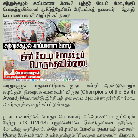
சுற்றுச்சூழல் காப்பாளரா மோடி? புத்தர் வேடம் மோடிக்குப்
பொருந்தவில்லை! தமிழ்த்தேசியப் பேரியக்கத் தலைவர் - தோழர்
பெ. மணியரசன் சிறப்புக் கட்டுரை!
சுற்றுச்சூழல் பாதுகாப்பிற்காக ஐ.நா. மன்றம் ஆண்டுதோறும்
வழங்கும் “நிலவுலக வாகையர்” விருது (Champions of the Earth
Award) இவ்வாண்டு இந்தியத் தலைமை அமைச்சா நரேந்திர மோடி
அவர்களுக்கு வழங்கப்பட்டுள்ளது.
ஐ.நா. மன்றத்தின் பொதுச் செயலாளர் அந்தோணியோ குட்டேரஸ்
நேற்று (03.10.2018) புதுதில்லியில் இவ்விருதினை நரேந்திர
மோடிக்கு அளித்தார். அதே விழாவில், பிரான்சு குடியரசுத் தலைவர்
இமானுவேல் மக்ரான் அவர்களுக்கும் “நிலவுலக வாகையர்” விருதை