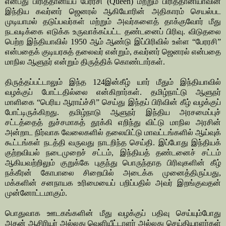
என்பது பிரித்தானியப் பேரரசி (Queen) மற்றும் பிரித்தானியாவின்
இந்திய கவர்னர் ஜெனரல் ஆகியோரின் அதிகாரம் செயல்பட
முடியாமல் தடுப்பவர்கள் மற்றும் அவர்களைத் தாக்குவோர் மீது
நடவடிக்கை எடுக்க உருவாக்கப்பட்ட தண்டனைப் பிரிவு. விடுதலை
பெற்ற இந்தியாவில் 1950 ஆம் ஆண்டு இப்பிரிவில் உள்ள “பேரரசி”
என்பதைக் குடியரசுத் தலைவர் என்றும், கவர்னர் ஜெனரல் என்பதை
மாநில ஆளுநர் என்றும் திருத்திக் கொண்டார்கள்.
திருத்தப்பட்டாலும் இந்த 124இன்கீழ் யார் மீதும் இந்தியாவில்
வழக்குப் போட்டதில்லை என்கிறார்கள். தமிழ்நாட்டு ஆளுநர்
மாளிகை “பெரிய ஆராய்ச்சி” செய்து இந்தப் பிரிவின் கீழ் வழக்குப்
போட்டிருக்கிறது. தமிழ்நாடு ஆளுநர் இந்திய அரசமைப்புச்
சட்டத்தைத் துச்சமாகத் தூக்கி எறிந்து விட்டு மாநில அரசின்
அன்றாட நிர்வாக வேலைகளில் தலையிட்டு மாவட்டங்களில் ஆய்வுக்
கூட்டங்கள் நடத்தி வருவது நாடறிந்த செய்தி. இப்போது இந்தியக்
குற்றவியல் நடைமுறைச் சட்டம், இந்தியத் தண்டனைச் சட்டம்
ஆகியவற்றிலும் குறுக்கே புகுந்து பொருந்தாத பிரிவுகளின் கீழ்
நக்கீரன் கோபாலை சிறையில் அடைக்க முனைத்திருப்பது,
மக்களின் சனநாயக உரிமையைப் பறிப்பதில் அவர் இறங்குவதன்
முன்னோட்டமாகும்.
பொதுவாக ஊடகங்களின் மீது வழக்குப் பதிவு செய்யும்போது
அதன் ஆசிரியர் அல்லது வெளியீட்டாளர் அல்லது செய்தியாளர்கள்