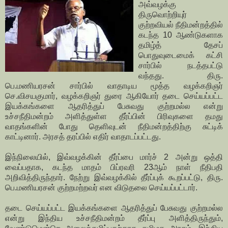
அவ்வழக்கு
திருவொற்றியுர்
குற்றவியல் நீதிமன்றத்தில்
கடந்த 10 ஆண்டுகளாக
தமிழ்த் தேசப்
பொதுவுடைமைக் கட்சி
சார்பில் நடத்தபட்டு
வந்தது. திரு.
பெ.மணியரசன் சார்பில் வாதாடிய மூத்த வழக்கறிஞர்
செ.விசயகுமார், வழக்கறிஞர் துரை ஆகியோர் தடை செய்யப்பட்ட
இயக்கங்களை ஆதரித்துப் பேசுவது குற்றமல்ல என்று
உச்சநீதிமன்றம் அளித்துள்ள தீர்ப்பின் பிரிவுகளை தமது
வாதங்களின் போது தெளிவுடன் நீதிமன்றத்திற்கு சுட்டிக்
காட்டினார். அரசத் தரப்பில் எதிர் வாதாடப்பட்டது.
இந்நிலையில், இவ்வழக்கின் தீர்ப்பை மார்ச் 2 அன்று ஒத்தி
வைப்பதாக, கடந்த மாதம் பிப்ரவரி 23ஆம் நாள் நீதிபதி
அறிவித்திருந்தார். நேற்று இவ்வழக்கில் தீர்ப்புக் கூறப்பட்டு, திரு.
பெ.மணியரசன் குற்றமற்றவர் என விடுதலை செய்யப்பட்டார்.
தடை செய்யப்பட்ட இயக்கங்களை ஆதரித்துப் பேசுவது குற்றமல்ல
என்று இந்திய உச்சநீதிமன்றம் தீர்ப்பு அளித்திருந்தும்,