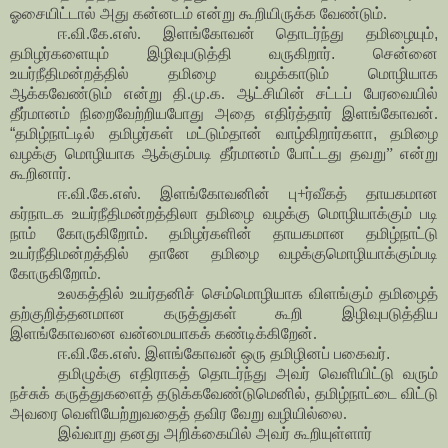
ஓசையிட்டால் அது கன்னடம் என்று கூறியிருக்க வேண்டும்.
ஈ.வி.கே.எஸ். இளங்கோவன் தொடர்ந்து தமிழையும்
,
தமிழர்களையும் இழிவுபடுத்தி வருகிறார்
.
சென்னை
உயர்நீதிமன்றத்தில் தமிழை வழக்காடும் மொழியாக
ஆக்கவேண்டும் என்று தி.மு.க. ஆட்சியின் சட்டப் பேரவையில்
தீர்மானம் நிறைவேற்றியபோது அதை எதிர்த்தார்
இளங்கோவன்.
“
தமிழ்நாட்டில் தமிழர்கள் மட்டும்தான் வாழ்கிறார்களா
,
தமிழை
வழக்கு மொழியாக ஆக்கும்படி தீர்மானம் போட்டது தவறு
”
என்று
கூறினார்
.
ஈ.வி.கே.எஸ். இளங்கோவனின் பு+ர்வீகத் தாயகமான
கர்நாடக உயர்நீதிமன்றத்திலா தமிழை வழக்கு மொழியாக்கும் படி
நாம் கோருகிறோம். தமிழர்களின் தாயகமான தமிழ்நாட்டு
உயர்நீதிமன்றத்தில் தானே தமிழை வழக்குமொழியாக்கும்படி
கோருகிறோம்.
உலகத்தில் உயர்தனிச் செம்மொழியாக விளங்கும் தமிழைத்
தற்குறித்தனமான கருத்துகள் கூறி இழிவுபடுத்திய
இளங்கோவனை வன்மையாகக் கண்டிக்கிறேன்.
ஈ.வி.கே.எஸ். இளங்கோவன் ஒரு தமிழினப் பகைவர்
.
தமிழுக்கு எதிராகத் தொடர்ந்து அவர்
வெளியிட்டு வரும்
நச்சுக் கருத்துகளைத் தடுக்கவேண்டுமெனில்
,
தமிழ்நாட்டை விட்டு
அவரை வெளியேற்றுவதைத் தவிர வேறு வழியில்லை.
இவ்வாறு தனது அறிக்கையில் அவர் கூறியுள்ளார்