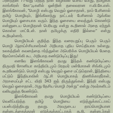
அனந்தன்
77-
வது பிறந்த நாள் விழாவில் பேசிய போது
,
தமிழகக்
காங்கிரஸ் கோ
‘
;
டிகளில் ஒன்றின் தலைவரான ஈ.வி.கே.எஸ்.
இளங்கோவன்
, “
மொழி என்பது வெறும் ஓசைதான்
,
நாம் பேசினால்
தமிழ் மொழியும்
,
இங்கிலாந்து நாட்டவர்
பேசினால் ஆங்கில
மொழியும் ஓசையாக வரும். இந்த ஓசையை வைத்துக் கொண்டு
என்னுடைய மொழிதான் பெரியது என்று கூறினால் அதை ஏற்றுக்
கொள்ள மாட்டேன். நான் தமிழுக்கு எதிரி இல்லை
”
என்று
கூறியுள்ளார்
.
மொழியியல் குறித்த இந்த வரையறுப்பு பெரும் பெரும்
மொழி ஆராய்ச்சியாளர்கள் அறியாத புதிய செய்தியாக உள்ளது.
உலகத்தின் கவனத்தை ஈர்த்துள்ள அமெரிக்க மொழியியல் மேதை
நோம்சாம்ஸ்கி கூட அறியாத கண்டுபிடிப்பு இது!
எனவே இளங்கோவன் தமது இந்தக் கண்டுபிடிப்பை
திருமதி சோனியா காந்தியிடமும் பிரதமர்
மன்மோகன் சிங்கிடமும்
கூறவேண்டும். மொழி என்பது வெறும் ஓசை மட்டும்தான்
,
இந்தியை
மட்டும் இந்தியாவின் ஆட்சி மொழியாகத் திணிக்காதீர்கள்
,
அரசமைப்புச் சட்ட விதி
343
ஐத் திருத்துங்கள். இந்தி என்பது
வெறும் ஓசைதான்
,
அது தேசிய மொழி அன்று
”
என்று அவர்களிடம்
வலியுறுத்த வேண்டும்.
இளங்கோவன் தமது மொழியியல் கண்டுபிடிப்பை
வெளிப்படுத்த தமிழ் மொழியை எடுத்துக்காட்டாகப்
பயன்படுத்தியது தவறு. அவருடைய தாய்மொழியான
கன்னடத்தைத்தான் எடுத்துக்காட்டாகக் கூறி
,
கன்னடர்கள்