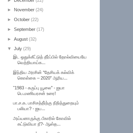
►
December
(22)
►
November
(24)
►
October
(22)
►
September
(17)
►
August
(32)
▼
July
(29)
இட ஒதுக்கீட்டுத் தீர்ப்பில் தோல்வியையே
வெற்றியாய்க...
இந்திய அரசின் “தேசியக் கல்விக்
கொள்கை – 2020” ஆரிய...
"1983 - கருப்பு யூலை” - ஐயா
பெ.மணியரசன் உரை!
பா.ச.க. பாசிசத்தி்ற்கு நீதித்துறையும்
பலியா? - ஐய...
அய்யனாருக்கு பீகாரில் கோவில்
கட்டுவியா நீ?- ஆஸ்த...