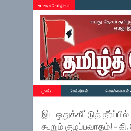
உடனடிச்செய்திகள்
முகப்பு
செய்திகள்
கொள்கைகள்
இட ஒதுக்கீட்டுத் தீர்ப்
கூறும் குழப்பவாதம்! - கி