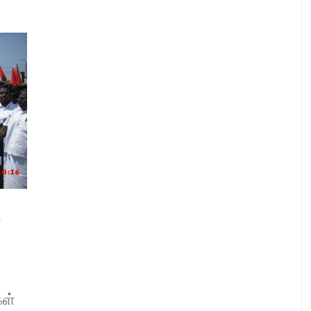
ை
கள்