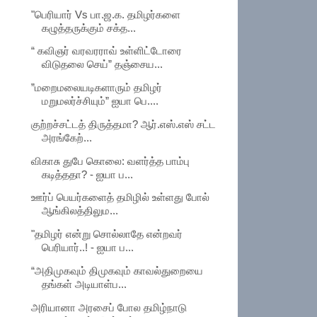
"பெரியார் Vs பா.ஜ.க. தமிழர்களை
கழுத்தருக்கும் சக்த...
“ கவிஞர் வரவரராவ் உள்ளிட்டோரை
விடுதலை செய்” தஞ்சைய...
”மறைமலையடிகளாரும் தமிழர்
மறுமலர்ச்சியும்” ஐயா பெ....
குற்றச்சட்டத் திருத்தமா? ஆர்.எஸ்.எஸ் சட்ட
அரங்கேற்...
விகாசு துபே கொலை: வளர்த்த பாம்பு
கடித்ததா? - ஐயா ப...
ஊர்ப் பெயர்களைத் தமிழில் உள்ளது போல்
ஆங்கிலத்திலும...
"தமிழர் என்று சொல்லாதே என்றவர்
பெரியார்..! - ஐயா ப...
“அதிமுகவும் திமுகவும் காவல்துறையை
தங்கள் அடியாள்ப...
அரியானா அரசைப் போல தமிழ்நாடு