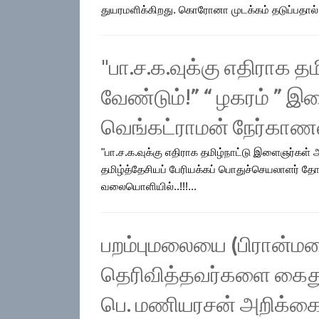
துயரமளிக்கிறது. கொரோனா முடக்கம் தடுப்பதால்
"பா.ச.க.வுக்கு எதிராக
வேண்டும்!” “ ழகரம் ” 
வெங்கட்ராமன் நேர்காணல
"பா.ச.க.வுக்கு எதிராக தமிழ்நாட்டு இளைஞர்கள
தமிழ்த்தேசியப் பேரியக்கப் பொதுச்செயலாளர் த
வலையொளியில்..!!!...
பறம்புமலையை (பிரான்மலை
தெரிவித்தவர்களை கைது
பெ. மணியரசன் அறிக்கை