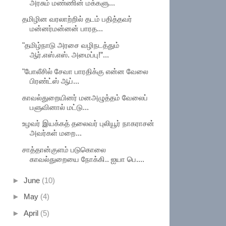
அரசும் மண்ணின் மக்களு...
தமிழின வரலாற்றில் தடம் பதித்தவர்
மன்னர்மன்னன் பாரத...
"தமிழ்நாடு அரசை வழிநடத்தும்
ஆர்.எஸ்.எஸ். அமைப்பு!”...
"போலீசில் சேவா பாரதிக்கு என்ன வேலை
பிரண்ட்ஸ் ஆப்...
காவல்துறையினர் மனஅழுத்தம் வேலைப்
பளுவினால் மட்டு...
உழவர் இயக்கத் தலைவர் புலியூர் நாகராசன்
அவர்கள் மறை...
சாத்தான்குளம் படுகொலை
காவல்துறையை நோக்கி.. ஐயா பெ....
►
June
(10)
►
May
(4)
►
April
(5)