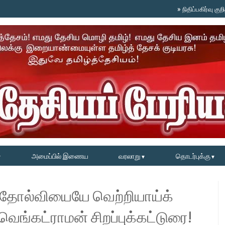
»
நிதிப்பகிர்வு குறித்த வ
அமைப்பில் இணைய
வரலாறு
தொடர்புக்கு
▼
▼
▼
பில் தோல்வியையே வெற்றியாய்க்
. வெங்கட்ராமன் சிறப்புக்கட்டுரை!