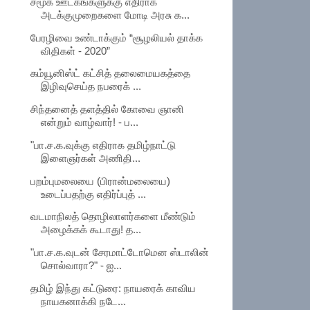
சமூக ஊடகங்களுக்கு எதிராக
அடக்குமுறைகளை மோடி அரசு க...
பேரழிவை உண்டாக்கும் “சூழலியல் தாக்க
விதிகள் - 2020”
கம்யூனிஸ்ட் கட்சித் தலைமையகத்தை
இழிவுசெய்த நபரைக் ...
சிந்தனைத் தளத்தில் கோவை ஞானி
என்றும் வாழ்வார்! - ப...
"பா.ச.க.வுக்கு எதிராக தமிழ்நாட்டு
இளைஞர்கள் அணிதி...
பறம்புமலையை (பிரான்மலையை)
உடைப்பதற்கு எதிர்ப்புத் ...
வடமாநிலத் தொழிலாளர்களை மீண்டும்
அழைக்கக் கூடாது! த...
"பா.ச.க.வுடன் சேரமாட்டோமென ஸ்டாலின்
சொல்வாரா?" - ஐ...
தமிழ் இந்து கட்டுரை: நாயரைக் காவிய
நாயகனாக்கி நடே...