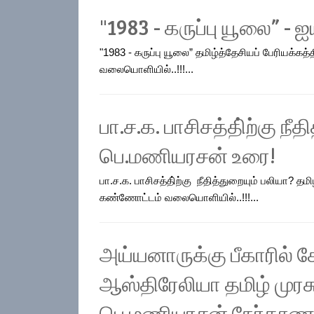
"1983 - கருப்பு யூலை” 
"1983 - கருப்பு யூலை” தமிழ்த்தேசியப் பேரியக
வலையொளியில்..!!!...
பா.ச.க. பாசிசத்தி்ற்கு நீ
பெ.மணியரசன் உரை!
பா.ச.க. பாசிசத்தி்ற்கு நீதித்துறையும் பலியா? 
கண்ணோட்டம் வலையொளியில்..!!!...
அய்யனாருக்கு பீகாரில் க
ஆஸ்திரேலியா தமிழ் முர
பெ.மணியரசன் நேர்காணல