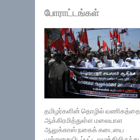
போராட்டங்கள்
தமிழர்களின் தொழில் வணிகத்த
ஆக்கிரமித்துள்ள மலையாள
ஆலுக்காஸ் நகைக் கடையை
முற்றுகையிடப்பட்ட வழக்கிலிருந்து