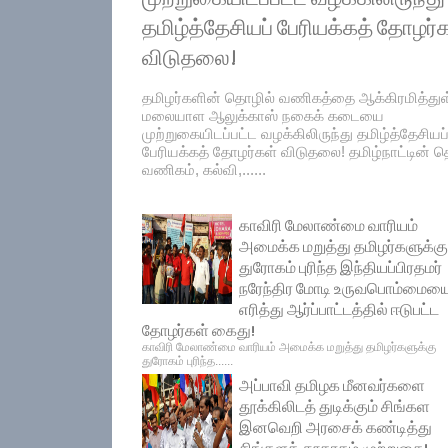
தமிழ்த்தேசியப் பேரியக்கத் தோழர்
விடுதலை!
தமிழர்களின் தொழில் வணிகத்தை ஆக்கிரமித்து
மலையாள ஆலுக்காஸ் நகைக் கடையை
முற்றுகையிடப்பட்ட வழக்கிலிருந்து தமிழ்த்தேசியப
பேரியக்கத் தோழர்கள் விடுதலை! தமிழ்நாட்டின் தெ
வணிகம், கல்வி,......
காவிரி மேலாண்மை வாரியம்
அமைக்க மறுத்து தமிழர்களுக்கு
துரோகம் புரிந்த இந்தியப்பிரதமர்
நரேந்திர மோடி உருவபொம்மைய
எரித்து ஆர்ப்பாட்டத்தில் ஈடுபட்ட
தோழர்கள் கைது!
காவிரி மேலாண்மை வாரியம் அமைக்க மறுத்து தமிழர்களுக்கு
துரோகம் புரிந்த......
அப்பாவி தமிழக மீனவர்களை
தூக்கிலிடத் துடிக்கும் சிங்கள
இனவெறி அரசைக் கண்டித்து
சிங்களத் தூதரகம் முற்றுகை!