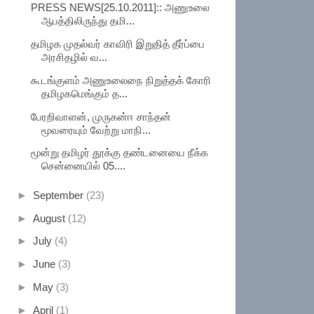
PRESS NEWS[25.10.2011]:: அணுஉலை
ஆபத்திலிருந்து தமி...
தமிழக முதல்வர் காவிரி இறுதித் தீர்ப்பை
அரசிதழில் வ...
கூடங்குளம் அணுஉலைநை நிறுத்தக் கோரி
தமிழகமெங்கும் த...
பேரறிவாளன், முருகன்ஈ சாந்தன்
மூவரையும் வேற்று மாநி...
மூன்று தமிழர் தூக்கு தண்டனையை நீக்க
சென்னையில் 05....
►
September
(23)
►
August
(12)
►
July
(4)
►
June
(3)
►
May
(3)
►
April
(1)