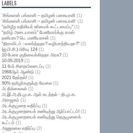
LABELS
'சிங்களன் பங்காளி – தமிழன் பகையாளி
(1)
'சிங்களன் பங்காளி – தமிழன் பகையாளி'
(1)
“தமிழீழ ஏதிலியர் உரிமைக் கூட்டமைப்பு”
(1)
“தமிழ் அடையாளம்” பேசுவோர்க்கு சமஸ்
நண்பரா? பெ. மணியரசன்
(1)
“திராவிடம் : வளர்த்ததா? வழிமாற்றியதா?”
(2)
(ஐ.பி.சி.) பிரிவு 124
(1)
10 பேரை குறிவைக்கிறதா அரசு?
(1)
10.05.2019
(1)
11 பேர் சிறையிலடைப்பு
(1)
1968ஆம் ஆண்டு
(1)
2021 தேர்தல்!
(1)
90% தமிழர்களுக்கு வேலை
(1)
அ றிக்கைகள்
(1)
அ.இ.அ.தி.மு.க. ஆள் கடத்தல் - தி.மு.க.
அராஜகம்
(1)
அடக்குமுறை எதிர்ப்பு
(1)
அடக்குமுறையைக் கண்டித்து ஆர்ப்பாட்டம்!
(1)
அடக்குமுறையைக் கண்டித்து தெருமுனைக்
கூட்டம்
(1)
அணுஉலை எதிர்ப்பு
(2)