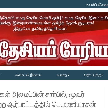
»
காவிரி உரிமையை தட்டிப்
அமைப்பில் இணைய
வரலாறு
தொடர்புக்கு
▼
▼
▼
 அமைப்பின் சார்பில், மூவர்
ற ஆர்பாட்டத்தில் பெ.மணியரசன்