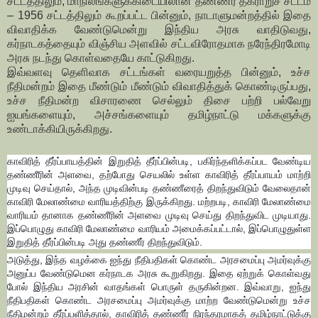
சட்டததிலும், மாநிலங்களுக்கிடையிலான தண்ணீர் தகராறுச் சட்டம்
– 1956 சட்டத்திலும் கூறப்பட்ட பின்னும், நாடாளுமன்றத்தில் இதை
விவாதிக்க வேண்டுமென்று இந்திய அரசு வாதிடுவது,
கர்நாடகத்தையும் விஞ்சிய அளவில் சட்டவிரோதமாக நரேந்திரமோடி
அரசு நடந்து கொள்வதையே காட்டுகிறது.
இவ்வளவு தெளிவாக சட்டங்கள் வரையறுத்த பின்னும், உச்ச
நீதிமன்றம் இதை மீண்டும் மீண்டும் விவாதித்துக் கொண்டிருப்பது,
உச்ச நீதிமன்ற விசாரணை செல்லும் திசை பற்றி பல்வேறு
ஐயங்களையும், அச்சங்களையும் தமிழ்நாட்டு மக்களுக்கு
உண்டாக்கியிருக்கிறது.
காவிரித் தீர்ப்பாயத்தின் இறுதித் தீர்ப்பின்படி, பகிர்ந்தளிக்கப்பட வேண்டிய
தண்ணீரின் அளவை, தற்போது செயலில் உள்ள காவிரித் தீர்ப்பாயம் மாற்றி
முடிவு செய்தால், அந்த முடிவின்படி தண்ணீரைத் திறந்துவிடும் வேலைதான்
காவிரி மேலாண்மை வாரியத்திற்கு இருக்கிறது. மற்றபடி, காவிரி மேலாண்மை
வாரியம் தானாக தண்ணீரின் அளவை முடிவு செய்து திறந்துவிட முடியாது.
இப்பொழுது காவிரி மேலாண்மை வாரியம் அமைக்கப்பட்டால், இப்பொழுதுள்ள
இறுதித் தீர்ப்பின்படி அது தண்ணீர் திறந்துவிடும்.
அடுத்து, இந்த வழக்கை ஐந்து நீதிபதிகள் கொண்ட அரசமைப்பு அமர்வுக்கு
அனுப்ப வேண்டுமென கர்நாடக அரசு கூறுகிறது. இதை ஏற்றுக் கொள்வது
போல் இந்திய அரசின் வாதங்கள் பொருள் தருகின்றன. இவ்வாறு, ஐந்து
நீதிபதிகள் கொண்ட அரசமைப்பு அமர்வுக்கு மாற்ற வேண்டுமென்று உச்ச
நீதிமன்றம் தீர்ப்பளித்தால், காவிரித் தண்ணீர் நிரந்தரமாகத் தமிழ்நாட்டுக்கு