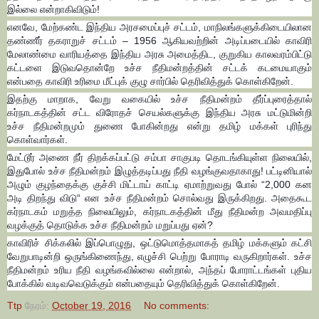
இல்லை என்றாகிவிடும்!
எனவே, மேற்கண்ட இந்திய அரசமைப்புச் சட்டம், மாநிலங்களுக்கிடையிலான
தண்ணீர் தகராறுச் சட்டம் – 1956 ஆகியவற்றின் அடிப்படையில் காவிரி
மேலாண்மை வாரியத்தை இந்திய அரசு அமைத்திட, குறுகிய காலவரம்பிட்டு
கட்டளை இடுவதொன்றே உச்ச நீதிமன்றத்தின் சட்டக் கடமையாகும்
என்பதை காவிரி உரிமை மீட்புக் குழு சார்பில் தெரிவித்துக் கொள்கிறேன்.
இதற்கு மாறாக, வேறு வகையில் உச்ச நீதிமன்றம் தீர்ப்புரைத்தால்
கர்நாடகத்தின் சட்ட விரோதச் செயல்களுக்கு இந்திய அரசு மட்டுமின்றி
உச்ச நீதிமன்றமும் துணை போகின்றது என்று தமிழ் மக்கள் புரிந்து
கொள்வார்கள்.
மேட்டூர் அணை நீர் திறக்கப்பட்டு சம்பா சாகுபடி தொடங்கியுள்ள நிலையில்,
இதுபோல் உச்ச நீதிமன்றம் இழுத்தடிப்பது நீதி வழங்குவதாகாது! பட்டினியால்
அழும் குழந்தைக்கு குச்சி மிட்டாய் காட்டி ஏமாற்றுவது போல் “2,000 கன
அடி திறந்து விடு“ என உச்ச நீதிமன்றம் சொல்வது இருக்கிறது. அதைகூட
கர்நாடகம் மறுத்த நிலையிலும், கர்நாடகத்தின் மீது நீதிமன்ற அவமதிப்பு
வழக்குத் தொடுக்க உச்ச நீதிமன்றம் மறுப்பது ஏன்?
காவிரிச் சிக்கலில் இப்பொழுது, ஒட்டுமொத்தமாகத் தமிழ் மக்களும் கட்சி
வேறுபாடின்றி ஒருங்கிணைந்து, எழுச்சி பெற்று போராடி வருகிறார்கள். உச்ச
நீதிமன்றம் உரிய நீதி வழங்கவில்லை என்றால், அந்தப் போராட்டங்கள் புதிய
போக்கில் வடிவவெடுக்கும் என்பதையும் தெரிவித்துக் கொள்கிறேன்.
Ttp
நேரம்:
October 19, 2016
No comments: