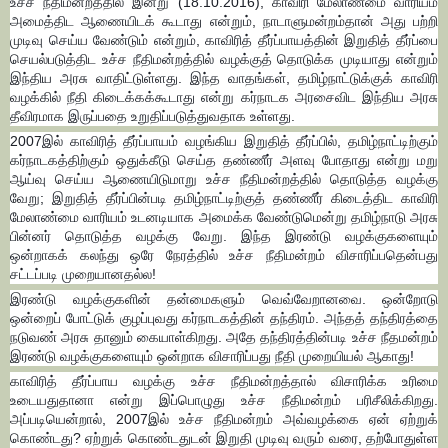
உச்ச நீதிமன்றத்தில் இன்று (18.10.2016), காவிரி மேலாண்மை வாரியம்
அமைத்திட ஆணையிடக் கூடாது என்றும், நாடாளுமன்றம்தான் அது பற்றி
முடிவு செய்ய வேண்டும் என்றும், காவிரித் தீர்ப்பாயத்தின் இறுதித் தீர்ப்பை
செயல்படுத்திட உச்ச நீதிமன்றத்தில் வழக்குத் தொடுக்க முடியாது என்றும்
இந்திய அரசு வாதிட்டுள்ளது. இந்த வாதங்கள், தமிழ்நாட்டுக்குக் காவிரி
வழக்கில் நீதி கிடைக்கக்கூடாது என்று கர்நாடக அரசைவிட இந்திய அரசு
தீவிரமாக இருப்பதை உறுதிப்படுத்துவதாக உள்ளது.
2007இல் காவிரித் தீர்ப்பாயம் வழங்கிய இறுதித் தீர்ப்பில், தமிழ்நாட்டிற்கும்
கர்நாடகத்திற்கும் ஒதுக்கீடு செய்த தண்ணீர் அளவு போதாது என்று மறு
ஆய்வு செய்ய ஆணையிடுமாறு உச்ச நீதிமன்றத்தில் தொடுத்த வழக்கு
வேறு; இறுதித் தீர்ப்பின்படி தமிழ்நாட்டிற்குத் தண்ணீர் கிடைத்திட காவிரி
மேலாண்மை வாரியம் உடனடியாக அமைக்க வேண்டுமென்று தமிழ்நாடு அரசு
பின்னர் தொடுத்த வழக்கு வேறு. இந்த இரண்டு வழக்குகளையும்
ஒன்றாகக் கலந்து ஒரே நேரத்தில் உச்ச நீதிமன்றம் விசாரிப்பதென்பது
சட்டப்படி முறையானதல்ல!
இரண்டு வழக்குகளின் தன்மைகளும் வெவ்வேறானவை. ஒன்றோடு
ஒன்றைப் போட்டுக் குழப்புவது கர்நாடகத்தின் தந்திரம். அந்தத் தந்திரத்தை
நடுவண் அரசு தானும் கையாள்கிறது. அதே தந்திரத்தின்படி உச்ச நீதமன்றம்
இரண்டு வழக்குகளையும் ஒன்றாக விசாரிப்பது நீதி முறையியல் ஆகாது!
காவிரித் தீர்ப்பாய வழக்கு உச்ச நீதிமன்றத்தால் விசாரிக்க உரிமை
உடையதுதானா என்று இப்பொழுது உச்ச நீதிமன்றம் பரிசீலிக்கிறது.
அப்படியென்றால், 2007இல் உச்ச நீதிமன்றம் அவ்வழக்கை ஏன் ஏற்றுக்
கொண்டது? ஏற்றுக் கொண்டதுடன் இறுதி முடிவு வரும் வரை, தற்போதுள்ள