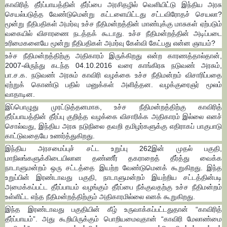
காவிரித் தீர்ப்பாயத்தின் தீர்ப்பை அரசிதழில் வெளியிட்டு இந்திய அரசு
செயல்படுத்த வேண்டுமென்று கட்டளையிட்டது சட்டவிரோதச் செயலா?
மூன்று நீதிபதிகள் அமர்வு உச்ச நீதிமன்றத்தின் மாண்புக்கு மாசுகள் ஏற்படும்
வகையில் விசாரணை நடத்தக் கூடாது. உச்ச நீதிமன்றத்தின் அடிப்படை
உரிமைகளையே மூன்று நீதிபதிகள் அமர்வு கேள்வி கேட்பது என்ன ஞாயம்?
உச்ச நீதிமன்றத்திற்கு அதிகாரம் இருக்கிறது என்ற காரணத்தால்தான்,
2007-லிருந்து கடந்த 04.10.2016 வரை காங்கிரசு நடுவண் அரசும்,
பா.ச.க. நடுவண் அரசும் காவிரி வழக்கை உச்ச நீதிமன்றம் விசாரிப்பதை
ஏற்றுக் கொண்டு பதில் மனுக்கள் அளித்தன. வழக்குரைஞர் மூலம்
வாதாடின.
இப்பொழுது முரட்டுத்தனமாக, உச்ச நீதிமன்றத்திற்கு காவிரித்
தீர்ப்பாயத்தின் தீர்ப்பு குறித்த வழக்கை விசாரிக்க அதிகாரம் இல்லை எனச்
சொல்வது, இந்திய அரசு நடுநிலை தவறி தமிழர்களுக்கு எதிராகப் பாகுபாடு
காட்டுவதையே உணர்த்துகிறது.
இந்திய அரசமைப்புச் சட்ட உறுப்பு 262இன் முதல் பகுதி,
மாநிலங்களுக்கிடையிலான தண்ணீர் தகராறைத் தீர்த்து வைக்க
நாடாளுமன்றம் ஒரு சட்டத்தை இயற்ற வேண்டுமெனக் கூறுகிறது. இந்த
உறுப்பின் இரண்டாவது பகுதி, நாடாளுமன்றம் இயற்றிய சட்டத்தின்படி
அமைக்கப்பட்ட தீர்ப்பாயம் வழங்கும் தீர்ப்பை நீக்குவதற்கு உச்ச நீதிமன்றம்
உள்ளிட்ட எந்த நீதிமன்றத்திற்கும் அதிகாரமில்லை எனக் கூறுகிறது.
இந்த இரண்டாவது பகுதியின் கீழ் உருவாக்கப்பட்டதுதான் “காவிரித்
தீர்ப்பாயம்”. அது கூறியிருக்கும் பொறியமைவுதான் “காவிரி மேலாண்மை