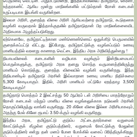
பெருமளவு வெட்டின. அதுமட்டுமின்றி, இந்தியாவிலேயே தமிழ்நாடு, கேரளா,
உத்தரகண்ட் ஆகிய மூன்று மாநிலங்களில் மட்டும்தான் ரேசன் கடைகள்
உருப்படியாக இயங்கி வருகின்றன.
இலவச அரிசி, குறைந்த விலை அரிசி ஆகியவற்றை தமிழ்நாடு, கூடுதலாக
வழங்கி வருவதால் இத்தாக்குதலில் தமிழ்நாடுதான் பிற மாநிலங்களைவிட
அதிகமாக அழுத்தப்படுகிறது.
ஏற்கெனவே, தமிழ்நாட்டிற்கான மண்ணெண்ணெய் ஒதுக்கீடு பெருமளவில்
குறைக்கப்பட்டு விட்டது. இப்போது, தமிழ்நாட்டுக்கு வழங்கப்படும் உணவு
மானியத்தில் வரலாறு காணாத வெட்டை இந்திய அரசு அறிவித்துள்ளது !
நியாயவிலைக் கடைகளின் வழியாக வழங்கும் இன்றியமையாப்
பொருள்களுக்கு, தமிழ்நாடு அரசு தனது சொந்த வருமானத்திலிருந்து
மானியம் கொடுத்து, குறைந்த விலையில் வழங்கி வருகின்றது. இந்த
நிதியாண்டில் தமிழ்நாடு அரசின் இவ்வாறான உணவு மானிய நிதிச்சுமை
5,300 கோடியாகும். இதில், அரிசி மானியம் மட்டுமே ஏறத்தாழ 3,500
கோடியாகும்!
தமிழ்நாடு மொத்தம் 2 இலட்சத்து 50 ஆயிரம் டன் அரிசியை மாதந்தோறும்
ரேசன் கடைகள் மற்றும் மானிய விலை வழங்கலுக்காக நடுவண் அரசின்
தொகுப்பிலிருந்து வாங்கி வருகிறது. 20 கிலோ விலை இல்லா அரிசியாகவும்,
அதற்கு மேல் கிலோ ரூபாய் 3.50-க்கும் வழங்கி வருகிறது.
இந்திய அரசு, தமிழ்நாட்டு குடும்ப அட்டைதாரர்களை வறுமைக்
கோட்டுக்குக் கீழுள்ள குடும்பத்தினர், வறுமைக் கோட்டுக்கு மேலுள்ள
குடும்பத்தினர் என்று தன் மனம் போன போக்கில் வகைப் பிரித்திருக்கிறது.