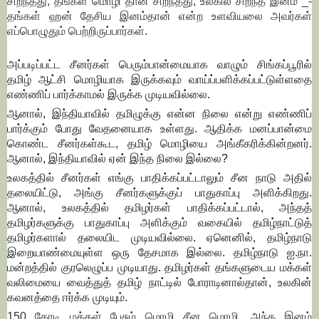
சிறந்தது, தங்கள் மொழி தான் சிறந்தது, உலகில் சிறந்த இனம் _-
தங்கள் ஹன் தேசிய இனம்தான் என்ற உளவியலை அவர்கள்
எப்பொழுதும் பெற்றிருப்பார்கள்.
அப்படிப்பட்ட சீனர்கள் பெரும்பான்மையாக வாழும் சிங்கப்பூரில்
தமிழ் ஆட்சி மொழியாக இருக்கவும் வாய்ப்பளிக்கப்பட்டுள்ளதை
எண்ணிப் பார்க்காமல் இருக்க முடியவில்லை.
ஆனால், இந்தியாவில் தமிழுக்கு என்ன நிலை என்று எண்ணிப்
பார்க்கும் போது வேதனையாக உள்ளது. ஆதிக்க மனப்பான்மை
கொண்ட சீனர்கள்கூட, தமிழ் மொழியை அங்கீகரிக்கின்றனர்.
ஆனால், இந்தியாவில் ஏன் இந்த நிலை இல்லை?
உலகத்தில் சீனர்கள் எங்கு பாதிக்கப்பட்டாலும் சீன நாடு அதில்
தலையிட்டு, அங்கு சீனர்களுக்குப் பாதுகாப்பு அளிக்கிறது.
ஆனால், உலகத்தில் தமிழர்கள் பாதிக்கப்பட்டால், அந்தத்
தமிழர்களுக்கு பாதுகாப்பு அளிக்கும் வகையில் தமிழ்நாட்டுத்
தமிழர்களால் தலையிட முடியவில்லை. ஏனெனில், தமிழ்நாடு
இறையாண்மையுள்ள ஒரு தேசமாக இல்லை. தமிழ்நாடு ஐ.நா.
மன்றத்தில் குரலெழுப்ப முடியாது. தமிழர்கள் தங்களுடைய மக்கள்
வலிமையை வைத்துத் தமிழ் நாட்டில் போராடினால்தான், உலகின்
கவனத்தை ஈர்க்க முடியும்.
150 கோடி மக்கள் பேசும் மொழி சீன மொழி. அந்த இனம்