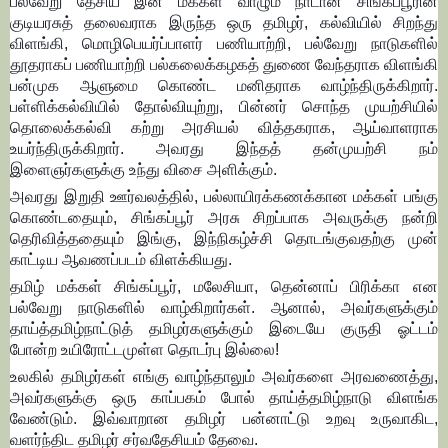
பல்வேறு தேசிய இன மக்கள் வாழும் நாடான சிங்கப்பூரின்
குடியரசுத் தலைவராக இருந்த ஒரு தமிழர், கல்வியில் சிறந்து
விளங்கி, மொழிபெயர்ப்பாளர் பணியாற்றி, பல்வேறு நாடுகளில்
தூதராகப் பணியாற்றி பல்கலைக்கழகத் துணை வேந்தராக விளங்கி
பன்முக ஆளுமை கொண்ட மனிதராக வாழ்ந்திருக்கிறார்.
பள்ளிக்கல்வியில் தோல்வியுற்று, பின்னர் சொந்த முயற்சியில்
தொலைக்கல்வி கற்று அரசியல் வித்தகராக, ஆய்வாளராக
உயர்ந்திருக்கிறார். அவரது இந்தத் தன்முயற்சி நம்
இளைஞர்களுக்கு உந்து விசை அளிக்கும்.
அவரது இறுதி ஊர்வலத்தில், பல்லாயிரக்கணக்கான மக்கள் பங்கு
கொண்டதையும், சிங்கப்பூர் அரசு சிறப்பாக அவருக்கு நன்றி
தெரிவித்ததையும் இங்கு, இந்நிகழ்ச்சி தொடங்குவதற்கு முன்
காட்டிய ஆவணப்படம் விளக்கியது.
தமிழ் மக்கள் சிங்கப்பூர், மலேசியா, தென்னாப் பிரிக்கா என
பல்வேறு நாடுகளில் வாழ்கிறார்கள். ஆனால், அவர்களுக்கும்
தாய்த்தமிழ்நாட்டுத் தமிழர்களுக்கும் இடையே குருதி ஓட்டம்
போன்ற உயிரோட்டமுள்ள தொடர்பு இல்லை!
உலகில் தமிழர்கள் எங்கு வாழ்ந்தாலும் அவர்களை அரவணைத்து,
அவர்களுக்கு ஒரு காப்பகம் போல் தாய்த்தமிழ்நாடு விளங்க
வேண்டும். இவ்வாறான தமிழர் பன்னாட்டு உறவு உருவாகிட,
வளர்ந்திட தமிழர் சர்வதேசியம் தேவை.