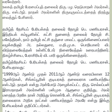
வரவேற்றார்.
உலகத் தமிழர் பேரமைப்புத் தலைவர் திரு. பழ. நெடுமாறன் அவர்கள்,
திரு. எஸ்.ஆர். நாதன் அவர்களின் திருவுருவப்படத்தைத் திறந்து
வைத்துப் பேசினார்.
தமிழ்த் தேசியப் பேரியக்கத் தலைவர் தோழர் பெ. மணியரசன்,
இந்தியக் கம்யூனிஸ்ட் கட்சி துணைத் தலைவர் தோழர் சி.
மகேந்திரன், நாம் தமிழர் கட்சி தஞ்சை மாவட்ட ஒருங்கிணைப்பாளர்
வழக்கறிஞர் அ. நல்லதுரை, ம.தி.மு.க. பொறியாளர் வி.
விடுதலைவேந்தன் உள்ளிட்டோர் நினைவேந்தல் உரையாற்றினர்.
நிகழ்ச்சியை, பேராசிரியர் வி. பாரி ஒருங்கிணைத்தார்.
தமிழ்த்தேசியப் பேரியக்கத் தலைவர் தோழர் பெ. மணியரசன்,
பேசியதாவது:
“1999ஆம் ஆண்டு முதல் 2011ஆம் ஆண்டு வரையிலான 12
ஆண்டுகள், சிங்கப்பூரின் குடியரசுத் தலைவராக பணியாற்றிய
எஸ்.ஆர். நாதன் என்று அன்போடு அழைக்கப்பட்ட திரு. செல்லப்பன்
இராமநாதன் அவர்களின் பன்முக ஆளுமை குறித்து, அவர்
மறைந்த பிறகே நான் அறிந்து கொண்டேன். சிங்கப்பூரின் குடியரசுத்
தலைவராக அதிக நாட்கள் பணியாற்றதும் அவரே என்று இங்கு
பேசியவர்கள் குறிப்பிட்டார்கள்.