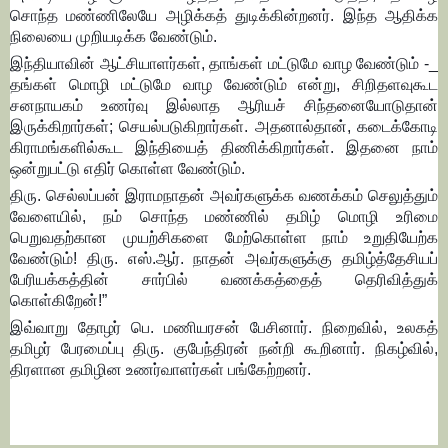
சொந்த மண்ணிலேயே அழிக்கத் துடிக்கின்றனர். இந்த ஆதிக்க
நிலையை முறியடிக்க வேண்டும்.
இந்தியாவின் ஆட்சியாளர்கள், தாங்கள் மட்டுமே வாழ வேண்டும் -_
தங்கள் மொழி மட்டுமே வாழ வேண்டும் என்று, சிறிதளவுகூட
சனநாயகம் உணர்வு இல்லாத ஆரியச் சிந்தனையோடுதான்
இருக்கிறார்கள்; செயல்படுகிறார்கள். அதனால்தான், கடைக்கோடி
கிராமங்களில்கூட இந்தியைத் திணிக்கிறார்கள். இதனை நாம்
ஒன்றுபட்டு எதிர் கொள்ள வேண்டும்.
திரு. செல்லப்பன் இராமநாதன் அவர்களுக்க வணக்கம் செலுத்தும்
வேளையில், நம் சொந்த மண்ணில் தமிழ் மொழி உரிமை
பெறுவதற்கான முயற்சிகளை மேற்கொள்ள நாம் உறுதியேற்க
வேண்டும்! திரு. எஸ்.ஆர். நாதன் அவர்களுக்கு தமிழ்த்தேசியப்
பேரியக்கத்தின் சார்பில் வணக்கத்தைத் தெரிவித்துக்
கொள்கிறேன்!”
இவ்வாறு தோழர் பெ. மணியரசன் பேசினார். நிறைவில், உலகத்
தமிழர் பேரமைப்பு திரு. குபேந்திரன் நன்றி கூறினார். நிகழ்வில்,
திரளான தமிழின உணர்வாளர்கள் பங்கேற்றனர்.