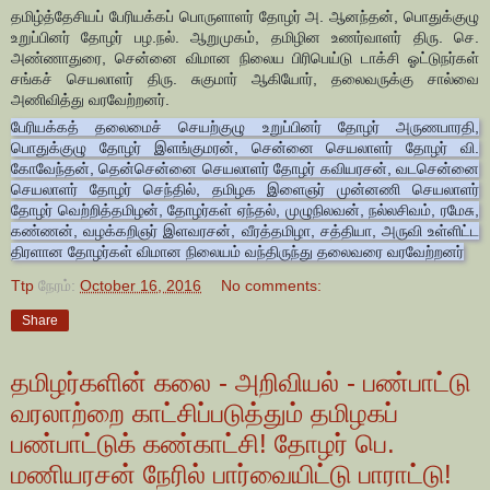
தமிழ்த்தேசியப் பேரியக்கப் பொருளாளர் தோழர் அ. ஆனந்தன், பொதுக்குழு
உறுப்பினர் தோழர் பழ.நல். ஆறுமுகம், தமிழின உணர்வாளர் திரு. செ.
அண்ணாதுரை, சென்னை விமான நிலைய பிரிபெய்டு டாக்சி ஓட்டுநர்கள்
சங்கச் செயலாளர் திரு. சுகுமார் ஆகியோர், தலைவருக்கு சால்வை
அணிவித்து வரவேற்றனர்.
பேரியக்கத் தலைமைச் செயற்குழு உறுப்பினர் தோழர் அருணபாரதி,
பொதுக்குழு தோழர் இளங்குமரன், சென்னை செயலாளர் தோழர் வி.
கோவேந்தன், தென்சென்னை செயலாளர் தோழர் கவியரசன், வடசென்னை
செயலாளர் தோழர் செந்தில், தமிழக இளைஞர் முன்னணி செயலாளர்
தோழர் வெற்றித்தமிழன், தோழர்கள் ஏந்தல், முழுநிலவன், நல்லசிவம், ரமேசு,
கண்ணன், வழக்கறிஞர் இளவரசன், வீரத்தமிழா, சத்தியா, அருவி உள்ளிட்ட
திரளான தோழர்கள் விமான நிலையம் வந்திருந்து தலைவரை வரவேற்றனர்
Ttp
நேரம்:
October 16, 2016
No comments:
Share
தமிழர்களின் கலை - அறிவியல் - பண்பாட்டு
வரலாற்றை காட்சிப்படுத்தும் தமிழகப்
பண்பாட்டுக் கண்காட்சி! தோழர் பெ.
மணியரசன் நேரில் பார்வையிட்டு பாராட்டு!