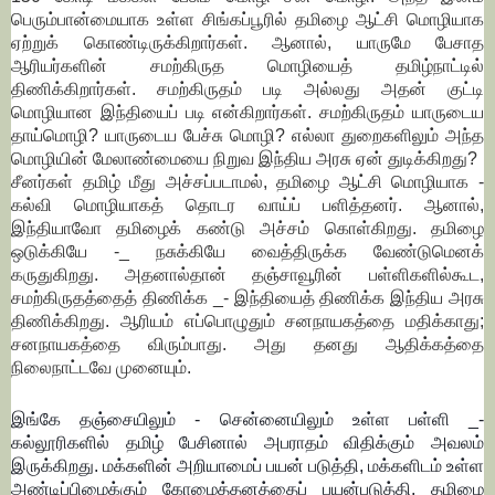
பெரும்பான்மையாக உள்ள சிங்கப்பூரில் தமிழை ஆட்சி மொழியாக
ஏற்றுக் கொண்டிருக்கிறார்கள். ஆனால், யாருமே பேசாத
ஆரியர்களின் சமற்கிருத மொழியைத் தமிழ்நாட்டில்
திணிக்கிறார்கள். சமற்கிருதம் படி அல்லது அதன் குட்டி
மொழியான இந்தியைப் படி என்கிறார்கள். சமற்கிருதம் யாருடைய
தாய்மொழி? யாருடைய பேச்சு மொழி? எல்லா துறைகளிலும் அந்த
மொழியின் மேலாண்மையை நிறுவ இந்திய அரசு ஏன் துடிக்கிறது?
சீனர்கள் தமிழ் மீது அச்சப்படாமல், தமிழை ஆட்சி மொழியாக -
கல்வி மொழியாகத் தொடர வாய்ப் பளித்தனர். ஆனால்,
இந்தியாவோ தமிழைக் கண்டு அச்சம் கொள்கிறது. தமிழை
ஒடுக்கியே -_ நசுக்கியே வைத்திருக்க வேண்டுமெனக்
கருதுகிறது. அதனால்தான் தஞ்சாவூரின் பள்ளிகளில்கூட,
சமற்கிருதத்தைத் திணிக்க _- இந்தியைத் திணிக்க இந்திய அரசு
திணிக்கிறது. ஆரியம் எப்பொழுதும் சனநாயகத்தை மதிக்காது;
சனநாயகத்தை விரும்பாது. அது தனது ஆதிக்கத்தை
நிலைநாட்டவே முனையும்.
இங்கே தஞ்சையிலும் - சென்னையிலும் உள்ள பள்ளி _-
கல்லூரிகளில் தமிழ் பேசினால் அபராதம் விதிக்கும் அவலம்
இருக்கிறது. மக்களின் அறியாமைப் பயன் படுத்தி, மக்களிடம் உள்ள
அண்டிப்பிழைக்கும் கோழைத்தனத்தைப் பயன்படுத்தி, தமிழை