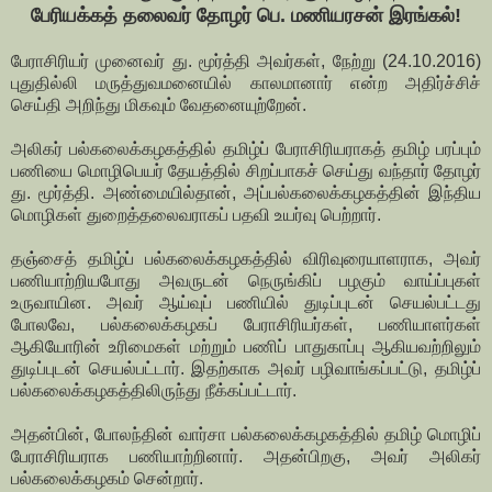
பேரியக்கத் தலைவர் தோழர் பெ. மணியரசன் இரங்கல்!
பேராசிரியர் முனைவர் து. மூர்த்தி அவர்கள், நேற்று (24.10.2016)
புதுதில்லி மருத்துவமனையில் காலமானார் என்ற அதிர்ச்சிச்
செய்தி அறிந்து மிகவும் வேதனையுற்றேன்.
அலிகர் பல்கலைக்கழகத்தில் தமிழ்ப் பேராசிரியராகத் தமிழ் பரப்பும்
பணியை மொழிபெயர் தேயத்தில் சிறப்பாகச் செய்து வந்தார் தோழர்
து. மூர்த்தி. அண்மையில்தான், அப்பல்கலைக்கழகத்தின் இந்திய
மொழிகள் துறைத்தலைவராகப் பதவி உயர்வு பெற்றார்.
தஞ்சைத் தமிழ்ப் பல்கலைக்கழகத்தில் விரிவுரையாளராக, அவர்
பணியாற்றியபோது அவருடன் நெருங்கிப் பழகும் வாய்ப்புகள்
உருவாயின. அவர் ஆய்வுப் பணியில் துடிப்புடன் செயல்பட்டது
போலவே, பல்கலைக்கழகப் பேராசிரியர்கள், பணியாளர்கள்
ஆகியோரின் உரிமைகள் மற்றும் பணிப் பாதுகாப்பு ஆகியவற்றிலும்
துடிப்புடன் செயல்பட்டார். இதற்காக அவர் பழிவாங்கப்பட்டு, தமிழ்ப்
பல்கலைக்கழகத்திலிருந்து நீக்கப்பட்டார்.
அதன்பின், போலந்தின் வார்சா பல்கலைக்கழகத்தில் தமிழ் மொழிப்
பேராசிரியராக பணியாற்றினார். அதன்பிறகு, அவர் அலிகர்
பல்கலைக்கழகம் சென்றார்.