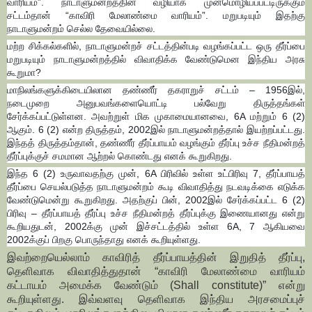
வாரியம்”. நாடாளுமன்றத்தின் வழியாக முன்மொழியப்பட்டிருக்கும்
சட்டம்தான் “காவிரி மேலாண்மை வாரியம்”. மறுபடியும் இதற்கு
நாடாளுமன்றம் செல்ல தேவையில்லை.
மற்ற சிக்கல்களில், நாடாளுமன்றச் சட்டத்தின்படி வழங்கப்பட்ட ஒரு தீர்ப்பை
மறுபடியும் நாடாளுமன்றத்தில் விவாதிக்க வேண்டுமென இந்திய அரசு
கூறுமா?
மாநிலங்களுக்கிடையிலான தண்ணீர் தகராறுச் சட்டம் – 1956இல்,
நடைமுறை அனுபவங்களையொட்டி பல்வேறு திருத்தங்கள்
சேர்க்கப்பட்டுள்ளன. அவற்றுள் மிக முகாமையானவை, 6A மற்றும் 6 (2)
ஆகும். 6 (2) என்ற திருத்தம், 2002இல் நாடாளுமன்றத்தால் இயற்றப்பட்டது.
இந்தத் திருத்தம்தான், தண்ணீர் தீர்ப்பாயம் வழங்கும் தீர்ப்பு உச்ச நீதிமன்றத்
தீர்ப்புக்குச் சமமான ஆற்றல் கொண்டது எனக் கூறுகிறது.
இந்த 6 (2) உருவாவதற்கு முன், 6A பிரிவில் உள்ள உட்பிரிவு 7, தீர்ப்பாயத்
தீர்ப்பை செயல்படுத்த நாடாளுமன்றம் கூடி விவாதித்து நடவடிக்கை எடுக்க
வேண்டுமென்று கூறுகிறது. அதற்குப் பின், 2002இல் சேர்க்கப்பட்ட 6 (2)
பிரிவு – தீர்ப்பாயத் தீர்ப்பு உச்ச நீதிமன்றத் தீர்ப்புக்கு இணையானது என்று
கூறியதுடன், 2002க்கு முன் இச்சட்டத்தில் உள்ள 6A, 7 ஆகியவை
2002க்குப் பிறகு பொருந்தாது எனக் கூறியுள்ளது.
இவற்றையெல்லாம் காவிரித் தீர்ப்பாயத்தின் இறுதித் தீர்ப்பு,
தெளிவாக விவாதித்துதான் “காவிரி மேலாண்மை வாரியம்
கட்டாயம் அமைக்க வேண்டும் (Shall constitute)” என்று
கூறியுள்ளது. இவ்வளவு தெளிவாக இந்திய அரசமைப்புச்