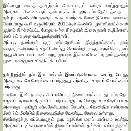
இவ்வாறு உலகத் தமிழர்கள் அனைவரும், எங்கு வாழ்ந்தாலும்
அவர்கள் அனைவரும் தங்களுக்குள் ஒரு சர்வதேசியத்தை _-
தமிழர் சர்வதேசியத்தைக் கட்டி வளர்க்க வேண்டுமென நாங்கள்
தொடர்ந்து கூறி வருகிறோம். 2011ஆம் ஆண்டு, முள்ளிவாய்க்கால்
முற்றம் திறக்கப்பட்ட போது, அந்த நிகழ்வில் இதை நான் கூறினேன்.
மீண்டும் அதை வலியுறுத்துகிறேன்.
அப்படி, நமக்குள் ஒரு சர்வதேசியம் இருந்தால்தான், நாம்
ஒருவருக்கொருவர் உதவி செய்து கொண்டு _- ஒருவருக்கொருவர்
உந்து விசையாகப் பணியாற்ற முடியும். இல்லையெனில், நாம் துண்டு
துண்டாகத்தான் சிதறிக் கிடப்போம்.
தமிழீழத்தில் நம் இன மக்கள் இனப்படுகொலை செய்த போது,
அதை உலகமே வேடிக்கைப் பார்த்தது. சர்வதேச சமூகம் வேடிக்கைப்
பார்த்தது.
எனவே, இனி நமக்கு அப்படியொரு நிலை வரக்கூடாது. சர்வதேச
சமூகம் நம்மை திரும்பிப் பார்ப்பதற்கு, நாமொரு சர்வதேசியமாக
அதாவது,- தமிழர் சர்வதேசியமாக செயல்பட வேண்டும் என்பதை
மீண்டும் மீண்டும் நினைவுபடுத்த வேண்டிய தேவை உள்ளது.
சீனர்களுக்கு எப்பொழுதும் ஒரு ஆதிக்க மனப் பான்மை உண்டு.
அவர்கள் பழம்பெருமையில் திளைப்பவர்கள். தங்கள் பண்பாடுதான்