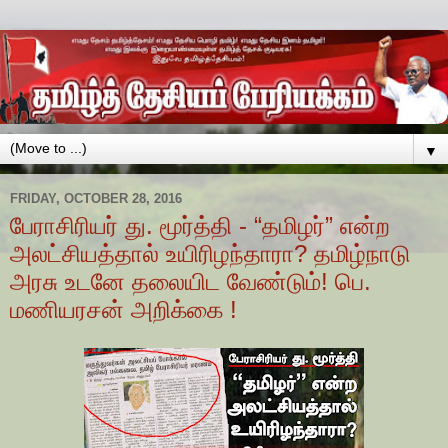
▼
FRIDAY, OCTOBER 28, 2016
பேராசிரியர் து. மூர்த்தி - “தமிழர்” என்ற
அலட்சியத்தால் உயிரிழந்தாரா? தமிழ்நாடு
அரசு உடனே தலையிட வேண்டும்! பெ.
மணியரசன் அறிக்கை !