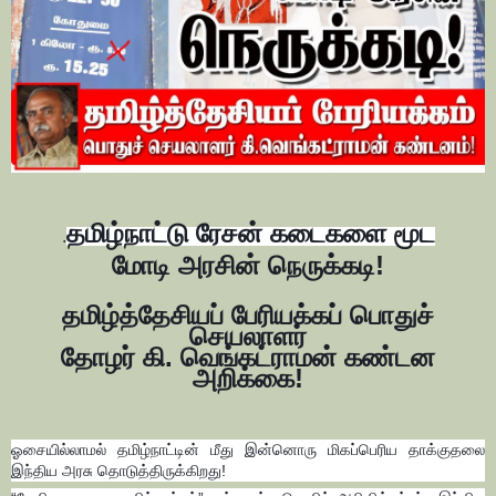
தமிழ்நாட்டு ரேசன் கடைகளை மூட
.
மோடி அரசின் நெருக்கடி!
தமிழ்த்தேசியப் பேரியக்கப் பொதுச்
செயலாளர்
தோழர் கி. வெங்கட்ராமன் கண்டன
அறிக்கை!
ஓசையில்லாமல் தமிழ்நாட்டின் மீது இன்னொரு மிகப்பெரிய தாக்குதலை
இந்திய அரசு தொடுத்திருக்கிறது!