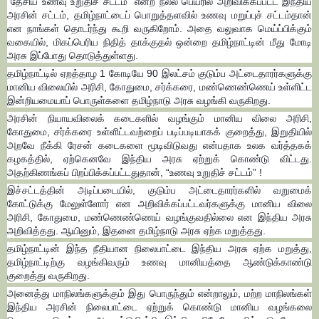
“தேசிய உணவு உறுதிச் சட்டம்” என்ற நல்ல பெயரில் அறிவிக்கப்பட்ட இந்திய
அரசின் சட்டம், தமிழ்நாட்டைப் பொறுத்தளவில் உணவு மறுப்புச் சட்டம்தான்
என நாங்கள் தொடர்ந்து கூறி வருகிறோம். அதை வலுவாக மெய்ப்பிக்கும்
வகையில், மிகப்பெரிய நிதித் தாக்குதல் ஒன்றை தமிழ்நாட்டின் மீது மோடி
அரசு இப்போது தொடுத்துள்ளது.
தமிழ்நாட்டில் ஏறத்தாழ 1 கோடியே 90 இலட்சம் குடும்ப அட்டைதாரர்களுக்கு
மானிய விலையில் அரிசி, கோதுமை, சர்க்கரை, மண்ணெண்ணெய் உள்ளிட்ட
இன்றியமையாப் பொருள்களை தமிழ்நாடு அரசு வழங்கி வருகிறது.
அரசின் நியாயவிலைக் கடைகளில் வழங்கும் மானிய விலை அரிசி,
கோதுமை, சர்க்கரை உள்ளிட்டவற்றைப் படிப்படியாகக் குறைத்து, இறுதியில்
அறவே நீக்கி ரேசன் கடைகளை மூடிவிடுவது என்பதாக உலக வர்த்தகக்
கழகத்தில், ஏற்கெனவே இந்திய அரசு ஏற்றுக் கொண்டு விட்டது.
அதற்கிணங்கப் பிறப்பிக்கப்பட்டதுதான், “உணவு உறுதிச் சட்டம்” !
இச்சட்டத்தின் அடிப்படையில், குடும்ப அட்டைதாரர்களில் வறுமைக்
கோட்டுக்கு மேலுள்ளோர் என அறிவிக்கப்பட்டவர்களுக்கு மானிய விலை
அரிசி, கோதுமை, மண்ணெண்ணெய் வழங்குவதில்லை என இந்திய அரசு
அறிவித்தது. ஆயினும், இதனை தமிழ்நாடு அரசு ஏற்க மறுத்தது.
தமிழ்நாட்டின் இந்த நீதியான நிலைபாட்டை இந்திய அரசு ஏற்க மறுத்து,
தமிழ்நாட்டிற்கு வழங்கிவரும் உணவு மானியத்தை ஆண்டுக்காண்டு
குறைத்து வருகிறது.
அனைத்து மாநிலங்களுக்கும் இது பொருந்தும் என்றாலும், மற்ற மாநிலங்கள்
இந்திய அரசின் நிலைபாட்டை ஏற்றுக் கொண்டு மானிய வழங்கலை