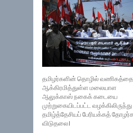
தமிழர்களின் தொழில் வணிகத்த
ஆக்கிரமித்துள்ள மலையாள
ஆலுக்காஸ் நகைக் கடையை
முற்றுகையிடப்பட்ட வழக்கிலிருந்து
தமிழ்த்தேசியப் பேரியக்கத் தோழர்
விடுதலை!