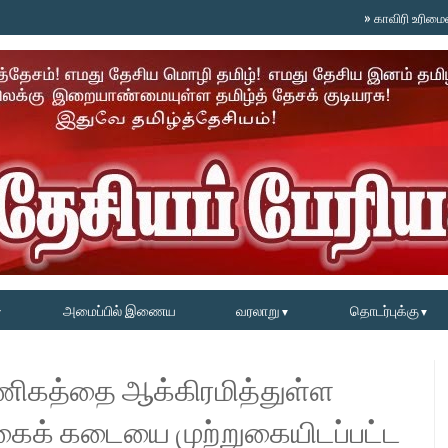
»
காவிரி உரிமையை தட்டிப்
அமைப்பில் இணைய
வரலாறு
தொடர்புக்கு
▼
▼
▼
ணிகத்தை ஆக்கிரமித்துள்ள
ைக் கடையை முற்றுகையிடப்பட்ட