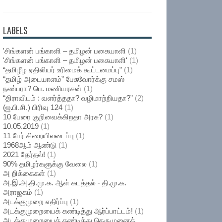
LABELS
'சிங்களன் பங்காளி – தமிழன் பகையாளி
(1)
'சிங்களன் பங்காளி – தமிழன் பகையாளி'
(1)
“தமிழீழ ஏதிலியர் உரிமைக் கூட்டமைப்பு”
(1)
“தமிழ் அடையாளம்” பேசுவோர்க்கு சமஸ்
நண்பரா? பெ. மணியரசன்
(1)
“திராவிடம் : வளர்த்ததா? வழிமாற்றியதா?”
(2)
(ஐ.பி.சி.) பிரிவு 124
(1)
10 பேரை குறிவைக்கிறதா அரசு?
(1)
10.05.2019
(1)
11 பேர் சிறையிலடைப்பு
(1)
1968ஆம் ஆண்டு
(1)
2021 தேர்தல்!
(1)
90% தமிழர்களுக்கு வேலை
(1)
அ றிக்கைகள்
(1)
அ.இ.அ.தி.மு.க. ஆள் கடத்தல் - தி.மு.க.
அராஜகம்
(1)
அடக்குமுறை எதிர்ப்பு
(1)
அடக்குமுறையைக் கண்டித்து ஆர்ப்பாட்டம்!
(1)
அடக்குமுறையைக் கண்டித்து தெருமுனைக்