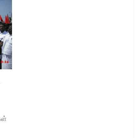
ை
கள்