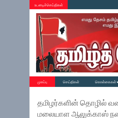
உடனடிச்செய்திகள்
முகப்பு
செய்திகள்
கொள்கைகள்
தமிழர்களின் தொழில் வ
மலையாள ஆலுக்காஸ் நக