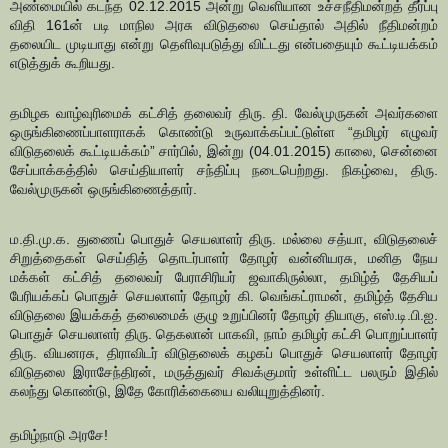
அண்மையில் கடந்த 02.12.2015 அன்று வெளியான உச்சநீதிமன்றத் தீர்ப்பு
விதி 161ன் படி மாநில அரசு விடுதலை செய்தால் அதில் நீதிமன்றம்
தலையிட முடியாது என்று தெளிவுபடுத்து விட்டது என்பதையும் கூட்டியக்கம்
எடுத்துக் கூறியது.
தமிழக வாழ்வுரிமைக் கட்சித் தலைவர் திரு. தி. வேல்முருகன் அவர்களை
ஒருங்கிணைப்பாளராகக் கொண்டு உருவாக்கப்பட்டுள்ள “தமிழர் எழுவர்
விடுதலைக் கூட்டியக்கம்” சார்பில், இன்று (04.01.2015) காலை, சென்னை
சேப்பாக்கத்தில் செய்தியாளர் சந்திப்பு நடைபெற்றது. நிகழ்வை, திரு.
வேல்முருகன் ஒருங்கிணைத்தார்.
ம.தி.மு.க. துணைப் பொதுச் செயலாளர் திரு. மல்லை சத்யா, விடுதலைச்
சிறுத்தைகள் செய்தித் தொடர்பாளர் தோழர் வன்னியரசு, மனித நேய
மக்கள் கட்சித் தலைவர் பேராசிரியர் ஜவாகிருல்லா, தமிழ்த் தேசியப்
பேரியக்கப் பொதுச் செயலாளர் தோழர் கி. வெங்கட்ராமன், தமிழ்த் தேசிய
விடுதலை இயக்கத் தலைமைக் குழு உறுப்பினர் தோழர் தியாகு, எஸ்.டி.பி.ஐ.
பொதுச் செயலாளர் திரு. தெகலான் பாகவி, நாம் தமிழர் கட்சி பொறுப்பாளர்
திரு. வியனரசு, திராவிடர் விடுதலைக் கழகப் பொதுச் செயலாளர் தோழர்
விடுதலை இராசேந்திரன், மருத்துவர் சிவக்குமார் உள்ளிட்ட பலரும் இதில்
கலந்து கொண்டு, இதே கோரிக்கையை வலியுறுத்தினர்.
தமிழ்நாடு அரசே!