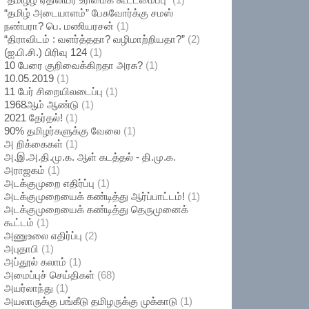
“தமிழ் அடையாளம்” பேசுவோர்க்கு சமஸ்
நண்பரா? பெ. மணியரசன்
(1)
“திராவிடம் : வளர்த்ததா? வழிமாற்றியதா?”
(2)
(ஐ.பி.சி.) பிரிவு 124
(1)
10 பேரை குறிவைக்கிறதா அரசு?
(1)
10.05.2019
(1)
11 பேர் சிறையிலடைப்பு
(1)
1968ஆம் ஆண்டு
(1)
2021 தேர்தல்!
(1)
90% தமிழர்களுக்கு வேலை
(1)
அ றிக்கைகள்
(1)
அ.இ.அ.தி.மு.க. ஆள் கடத்தல் - தி.மு.க.
அராஜகம்
(1)
அடக்குமுறை எதிர்ப்பு
(1)
அடக்குமுறையைக் கண்டித்து ஆர்ப்பாட்டம்!
(1)
அடக்குமுறையைக் கண்டித்து தெருமுனைக்
கூட்டம்
(1)
அணுஉலை எதிர்ப்பு
(2)
அபுதாபி
(1)
அப்தூல் கலாம்
(1)
அமைப்புச் செய்திகள்
(68)
அயர்லாந்து
(1)
அயலாருக்கு பங்கீடு தமிழருக்கு முக்காடு
(1)