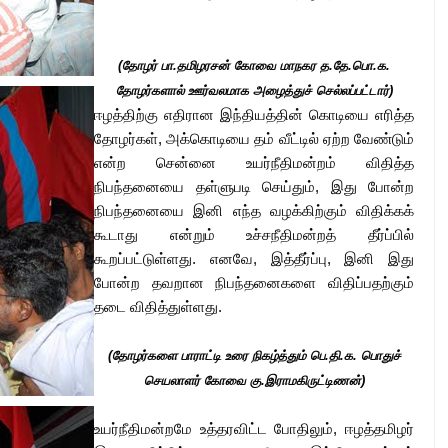
(தோழர் பா.தமிழரசன் கோவை மாநகர த.தே.பொ.க.
தோழர்களால் ஊர்வலமாக அழைத்துச் செல்லப்பட்டார்)
ஈழத்திற்கு எதிரான இந்தியத்தின் கொடியை எரித்த
தோழர்கள், அக்கொடியை தம் வீட்டில் ஏற்ற வேண்டும்
என்ற சென்னை உயர்நீதிமன்றம் விதித்த
நிபந்தனையை தள்ளுபடி செய்தும், இது போன்ற
நிபந்தனையை இனி எந்த வழக்கிற்கும் விதிக்கக்
கூடாது என்றும் உச்சநீதிமன்றத் தீர்ப்பில்
கூறப்பட்டுள்ளது. எனவே, இத்தீர்ப்பு, இனி இது
போன்ற தவறான நிபந்தனைகளை விதிப்பதற்கும்
தடை விதித்துள்ளது.
(தோழர்களை பாராட்டி உரை நிகழ்த்தும் பெ.தி.க. பொதுச்
செயலாளர் கோவை கு.இராமகிருட்டிணன்)
உயர்நீதிமன்றமே உத்தரவிட்ட போதிலும், ஈழத்தமிழர்