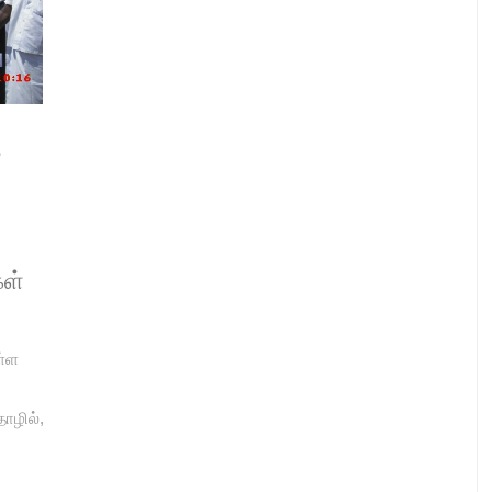
ை
கள்
ள்ள
்
ாழில்,