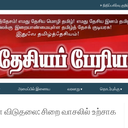
»
நிதிப்பகிர்வு குறித்த விஜ
அமைப்பில் இணைய
வரலாறு
தொடர்புக்கு
▼
▼
▼
் விடுதலை: சிறை வாசலில் உற்சாக