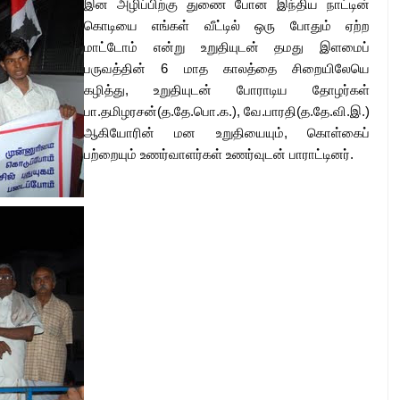
இன அழிப்பிற்கு துணை போன இந்திய நாட்டின்
கொடியை எங்கள் வீட்டில் ஒரு போதும் ஏற்ற
மாட்டோம் என்று உறுதியுடன் தமது இளமைப்
பருவத்தின் 6 மாத காலத்தை சிறையிலேயெ
கழித்து, உறுதியுடன் போராடிய தோழர்கள்
பா.தமிழரசன்(த.தே.பொ.க.), வே.பாரதி(த.தே.வி.இ.)
ஆகியோரின் மன உறுதியையும், கொள்கைப்
பற்றையும் உணர்வாளர்கள் உணர்வுடன் பாராட்டினர்.