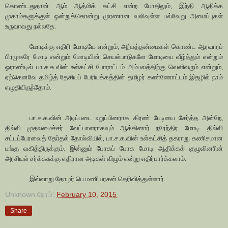
கொண்டதுதான் ஆம் ஆத்மிக் கட்சி என்ற போதிலும், இந்தி ஆதிக்க
முகாம்களுக்குள் ஒன்றுக்கொன்று முரணான வலிவுள்ள பல்வேறு அமைப்புகள்
உருவாவது நல்லதே.
மோடிக்கு எதிரி மோடியே என்றும், அற்பத்தன்மைகள் கொண்ட ஆரவாரப்
பிரமுகரே மோடி என்றும் மோடியின் செயல்பாடுகளே மோடியை வீழ்த்தும் என்றும்
ஓராண்டில் பா.ச.க.வின் உள்கட்சி போராட்டம் அம்பலத்திற்கு வெளிவரும் என்றும்,
ஏற்கெனவே தமிழ்த் தேசியப் பேரியக்கத்தின் தமிழர் கண்ணோட்டம் இதழில் நாம்
எழுதியிருந்தோம்.
பா.ச.க.வின் அடிப்படை உறுப்பினராக கிரண் பேடியை சேர்த்த அன்றே,
தில்லி முதலமைச்சர் வேட்பாளராகவும் ஆக்கினார் நரேந்திர மோடி. தில்லி
சட்டப்பேரவைத் தேர்தல் தோல்வியில், பா.ச.க.வின் உள்கட்சித் தகராறு கணிசமான
பங்கு வகித்திருக்கும். இன்னும் போகப் போக மோடி ஆதிக்கக் குழுவினரின்
அரசியல் சர்க்கசுக்கு எதிரான அடிகள் விழும் என்று எதிர்பார்க்கலாம்.
இவ்வாறு தோழர் பெ.மணியரசன் தெரிவித்துள்ளார்.
Unknown
நேரம்:
February 10, 2015
Share