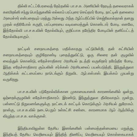
தில்லி சட்டப்பேரவைத் தேர்தலில் பா.ச.க. அணியின் நேரடித் தலைவராகக்
களமிறங்கி சந்து பொந்துகளில் எல்லாம் பரப்புரை செய்தார் மோடி. நாட்டின் தலைமை
அமைச்சர் என்பதையும் மறந்து அல்லது அந்த ஆர்ப்பரிப்பில் கெஜ்ரிவால்தான் தனது
முதல் எதிரிபோல் கருதி, பரப்புரையை வடிவமைத்துக் கொண்டார் மோடி. எனவே,
இத்தோல்வி பா.ச.க.வின் தோல்வியும், குறிப்பாக நரேந்திர மோடியின் தனிப்பட்டத்
தோல்வியுமாகும்.
நாட்டின் சனநாயகத்தை மதிக்காதது மட்டுமின்றி, தன் கட்சியின்
சனநாயகத்தையும் குழிதோண்டி புதைத்துவிட்டு, ஓரு சிலரை தன் குழுவில்
வைத்துக் கொண்டு, எதேச்சாதிகார அரசியல் நடத்தி வருகிறார் நரேந்திர மோடி.
இந்த எதேச்சாதிகார கும்பலின் சர்க்கஸ் அரசியலைப் பயன்படுத்தி, இந்துத்துவா
ஆதிக்கக் கட்டமைப்பை நாடெங்கும் நிறுவிட ஆர்.எஸ்.எஸ். இயக்கம் முயன்று
வருகிறது.
பா.ச.க.வின் படுதோல்விக்கான முகாமையானக் காரணங்களில் ஒன்று,
ஒற்றைக்குழுவின் எதேச்சாதிகாரம். இரண்டு, இந்துத்துவா தீவிரவாதம். மூன்று,
பன்னாட்டு நிறுவனங்களுக்கு நாட்டைக் காட்டிக் கொடுக்கும் அரசியல் துரோகம்.
நான்கு, பா.ச.க.வில் நடைபெறும் உள்கட்சி சண்டை காரணமாக ஆம் ஆத்மிக்கு
விழுந்த பா.ச.க. வாக்குகள்.
இந்தியாவிலுள்ள தேசிய இனங்களின் பன்மைத்தன்மையை மறுத்து,
இந்தியத் தேசிய வெறியையும் இந்தித் திணிப்பு வெறியையும் கொள்கையாகக்