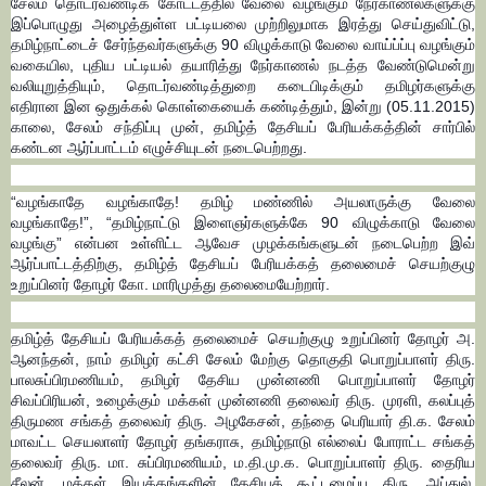
சேலம் தொடர்வண்டிக் கோட்டத்தில் வேலை வழங்கும் நேர்காணல்களுக்கு
இப்பொழுது அழைத்துள்ள பட்டியலை முற்றிலுமாக இரத்து செய்துவிட்டு,
தமிழ்நாட்டைச் சேர்ந்தவர்களுக்கு 90 விழுக்காடு வேலை வாய்ப்ப்பு வழங்கும்
வகையில, புதிய பட்டியல் தயாரித்து நேர்காணல் நடத்த வேண்டுமென்று
வலியுறுத்தியும், தொடர்வண்டித்துறை கடைபிடிக்கும் தமிழர்களுக்கு
எதிரான இன ஒதுக்கல் கொள்கையைக் கண்டித்தும், இன்று (05.11.2015)
காலை, சேலம் சந்திப்பு முன், தமிழ்த் தேசியப் பேரியக்கத்தின் சார்பில்
கண்டன ஆர்ப்பாட்டம் எழுச்சியுடன் நடைபெற்றது.
“வழங்காதே வழங்காதே! தமிழ் மண்ணில் அயலாருக்கு வேலை
வழங்காதே!”, “தமிழ்நாட்டு இளைஞர்களுக்கே 90 விழுக்காடு வேலை
வழங்கு” என்பன உள்ளிட்ட ஆவேச முழக்கங்களுடன் நடைபெற்ற இவ்
ஆர்ப்பாட்டத்திற்கு, தமிழ்த் தேசியப் பேரியக்கத் தலைமைச் செயற்குழு
உறுப்பினர் தோழர் கோ. மாரிமுத்து தலைமையேற்றார்.
தமிழ்த் தேசியப் பேரியக்கத் தலைமைச் செயற்குழு உறுப்பினர் தோழர் அ.
ஆனந்தன், நாம் தமிழர் கட்சி சேலம் மேற்கு தொகுதி பொறுப்பாளர் திரு.
பாலசுப்பிரமணியம், தமிழர் தேசிய முன்னணி பொறுப்பாளர் தோழர்
சிவப்பிரியன், உழைக்கும் மக்கள் முன்னணி தலைவர் திரு. முரளி, கலப்புத்
திருமண சங்கத் தலைவர் திரு. அழகேசன், தந்தை பெரியார் தி.க. சேலம்
மாவட்ட செயலாளர் தோழர் தங்கராசு, தமிழ்நாடு எல்லைப் போராட்ட சங்கத்
தலைவர் திரு. மா. சுப்பிரமணியம், ம.தி.மு.க. பொறுப்பாளர் திரு. தைரிய
சீலன், மக்கள் இயக்கங்களின் தேசியக் கூட்டமைப்பு திரு. அப்துல்,