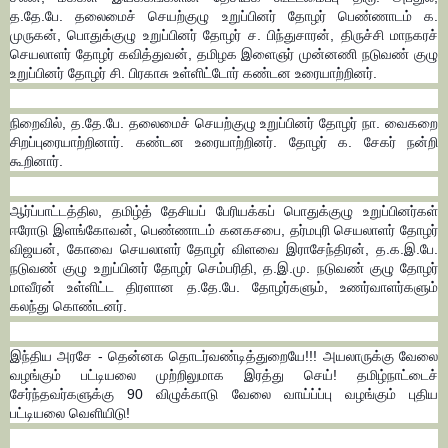
த.தே.பே. தலைமைச் செயற்குழு உறுப்பினர் தோழர் பெண்ணாடம் க.
முருகன், பொதுக்குழு உறுப்பினர் தோழர் ச. பிந்துசாரன், திருச்சி மாநகரச்
செயலாளர் தோழர் கவித்துவன், தமிழக இளைஞர் முன்னணி நடுவண் குழு
உறுப்பினர் தோழர் சி. பிரகாசு உள்ளிட்டோர் கண்டன உரையாற்றினர்.
நிறைவில், த.தே.பே. தலைமைச் செயற்குழு உறுப்பினர் தோழர் நா. வைகறை
சிறப்புரையாற்றினார். கண்டன உரையாற்றினர். தோழர் க. சேகர் நன்றி
கூறினார்.
ஆர்ப்பாட்டத்தில, தமிழ்த் தேசியப் பேரியக்கப் பொதுக்குழு உறுப்பினர்கள்
ஈரோடு இளங்கோவன், பெண்ணாடம் கனகசபை, தர்மபுரி செயலாளர் தோழர்
விஜயன், கோவை செயலாளர் தோழர் விளவை இராசேந்திரன், த.க.இ.பே.
நடுவண் குழு உறுப்பினர் தோழர் செம்பரிதி, த.இ.மு. நடுவண் குழு தோழர்
மாவீரன் உள்ளிட்ட திரளான த.தே.பே. தோழர்களும், உணர்வாளர்களும்
கலந்து கொண்டனர்.
இந்திய அரசே - தென்னக தொடர்வண்டித்துறையே!!!
அயலாருக்கு வேலை
வழங்கும் பட்டியலை முற்றிலுமாக இரத்து செய்! தமிழ்நாட்டைச்
சேர்ந்தவர்களுக்கு 90 விழுக்காடு வேலை வாய்ப்ப்பு வழங்கும் புதிய
பட்டியலை வெளியிடு!