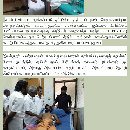
காவிரி உரிமை மறுக்கப்பட்டு ஒட்டுமொத்தத் தமிழ்நாடே வேதனையிலும்,
கொந்தளிப்பிலும் உள்ள சூழலில் சென்னையில் ஐ.பி.எல். கிரிக்கெட்
போட்டிகளை நடத்துவதற்கு எதிர்ப்புத் தெரிவித்து நேற்று (11.04.2018)
சென்னையில் நடைபெற்ற போராட்டத்தில், தமிழகக் காவல்துறையினரின்
காட்டுமிராண்டித்தனமான தாக்குதலில் பலர் காயமடைந்தனர்.
இயக்குநர் வெற்றிமாறன் காவல்துறையினரால் தாக்கப்படுவதைத் தடுக்கப்
போன இடத்தில், தமிழர் நலம் பேரியக்கத் தலைவர் இயக்குநர் மு.
களஞ்சியமும், அவரது அமைப்பின் கரூர் மாவட்ட அமைப்பாளர் தோழர்
இரமேசும் காவல்துறையினரிடம் சிக்கிக் கொண்டனர்.