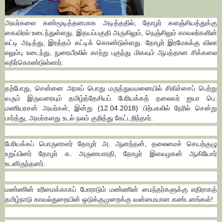
அவர்களை கண்மூடித்தனமாக அடித்ததில், தோழர் களஞ்சியத்துக்கு
கைவிரல் உடைந்துள்ளது. இதயப்பகுதி அருகிலும், நெஞ்சிலும் காவலர்களின்
லட்டி அடித்து, இரத்தம் கட்டிக் கொண்டுள்ளது. தோழர் இரமேசுக்கு விலா
எலும்பு உடைந்து, நுரையீரலில் காற்று புகுந்து மிகவும் ஆபத்தான சிக்கலை
எதிர்கொண்டுள்ளார்.
தற்போது, சென்னை அரசுப் பொது மருத்துவமனையில் சிகிச்சைப் பெற்று
வரும் இருவரையும் தமிழ்த்தேசியப் பேரியக்கத் தலைவர் ஐயா பெ.
மணியரசன் அவர்கள், இன்று (12.04.2018) பிற்பகலில் நேரில் சென்று
பார்த்து, அவர்களது உடல் நலம் குறித்து கேட்டறிந்தார்.
பேரியக்கப் பொருளாளர் தோழர் அ. ஆனந்தன், தலைமைச் செயற்குழு
உறுப்பினர் தோழர் க. அருணபாரதி, தோழர் இளவழகன் ஆகியோர்
உடனிருந்தனர்.
மண்ணின் உரிமைக்காகப் போராடும் மண்ணின் மைந்தர்களுக்கு எதிராகத்
தமிழ்நாடு காவல்துறையின் ஒடுக்குமுறைக்கு வன்மையான கண்டனங்கள்!