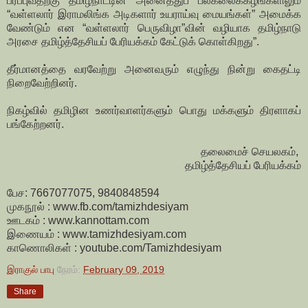
பரப்புவதற்கு தமிழ்நாட்டின் அனைத்துப் பல்கலைக்கழங்களிலும்
“வள்ளலார் இராமலிங்க அடிகளார் உயராய்வு மையங்கள்” அமைக்க
வேண்டும் என “வள்ளலார் பெருவிழா”வின் வழியாக தமிழ்நாடு
அரசை தமிழ்த்தேசியப் பேரியக்கம் கேட்டுக் கொள்கிறது”.
தீர்மானத்தை வரவேற்று அனைவரும் எழுந்து நின்று கைதட்டி
நிறைவேற்றினர்.
நிகழ்வில் தமிழின உணர்வாளர்களும் பொது மக்களும் திரளாகப்
பங்கேற்றனர்.
தலைமைச் செயலகம்,
தமிழ்த்தேசியப் பேரியக்கம்
பேச: 7667077075, 9840848594
முகநூல் : www.fb.com/tamizhdesiyam
ஊடகம் : www.kannottam.com
இணையம் : www.tamizhdesiyam.com
காணொலிகள் : youtube.com/Tamizhdesiyam
இராகுல் பாபு
நேரம்:
February 09, 2019
Share