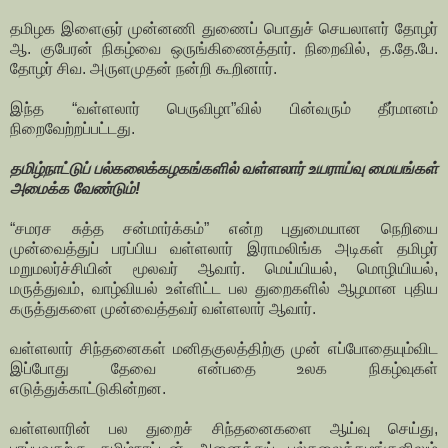
தமிழக இளைஞர் முன்னணி துணைப் பொதுச் செயலாளர் தோழர்
ஆ. குபேரன் நிகழ்வை ஒருங்கிணைத்தார். நிறைவில், த.தே.பே.
தோழர் சிவ. அருளமுதன் நன்றி கூறினார்.
இந்த “வள்ளலார் பெருவிழா”வில் பின்வரும் தீர்மானம்
நிறைவேற்றப்பட்டது.
தமிழ்நாட்டுப் பல்கலைக்கழகங்களில் வள்ளலார் உயராய்வு மையங்கள்
அமைக்க வேண்டும்!
“சமரச சுத்த சன்மார்க்கம்” என்ற புதுமையான நெறியை
முன்வைத்துப் பரப்பிய வள்ளலார் இராமலிங்க அடிகள் தமிழர்
மறுமலர்ச்சியின் மூலவர் ஆவார். மெய்யியல், மொழியியல்,
மருத்துவம், வாழ்வியல் உள்ளிட்ட பல துறைகளில் ஆழமான புதிய
கருத்துகளை முன்வைத்தவர் வள்ளலார் ஆவார்.
வள்ளலார் சிந்தனைகள் மனிதகுலத்திற்கு முன் எப்போதையும்விட
இப்போது தேவை என்பதை உலக நிகழ்வுகள்
எடுத்துக்காட்டுகின்றன.
வள்ளலாரின் பல துறைச் சிந்தனைகளை ஆய்வு செய்து,