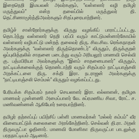
இறைநெறி இமயவன் அவர்களும், “வள்ளலார் வழி தமிழர்
மருத்துவம்” என்ற தலைப்பில் மருத்துவர் தி.
தெட்சிணாமூர்த்திஅவர்களும் சிறப்புரையாற்றினர்.
தமிழ்ச் சான்றோர்களுக்கு விருது வழங்கிப் பாராட்டப்பட்டது.
தொடர்ந்து வள்ளலார் நெறி பரப்பி வரும் காட்டுமன்னார்கோயில்
வள்ளலார் வழிபாட்டு மன்றத் தலைவர் திரு. சிவ.சிவ. ரெங்கநாதன்
அவர்களுக்கு “வள்ளலார் திருத்தொண்டர்” விருதும், திருக்குறள்
ஒப்புவித்தலில் சாதனை படைத்து வரும் அரியலூர் மாணவி செல்வி
கு. பத்மபிரியா அவர்களுக்கு “இளம் சாதனையாளர்” விருதும்,
நாட்டியக்கலைக்குத் தொண்டாற்றி வரும் சிதம்பரம் நாட்டியாஞ்சலி
அறக்கட்டளை திரு. சக்தி இரா. நடராஜன் அவர்களுக்கு
“நாட்டியாஞ்சலி செம்மல்” விருதும் வழங்கப்பட்டது.
பேரியக்க சிதம்பரம் நகரச் செயலாளர் இரா. எல்லாளன், தமிழக
மாணவர் முன்னணி அமைப்பாளர் வே. சுப்ரமணிய சிவா, ரோட். ச.
மணிவண்ணன் ஆகியோர் உரையாற்றினர்.
தமிழர் தற்காப்புப் பயிற்சிப் பள்ளி மாணவர்கள் “மல்லர் கம்பம்” வீர
விளையாட்டுக் கலைகளை அரங்கேற்றினர். செல்வன் தி.ரா. அறன்
திருவருட்பா ஓதினார். மாணவி மோனிகா திருவருட்பா பாடலுக்கு
பரதநாட்டியம் ஆடினார்.