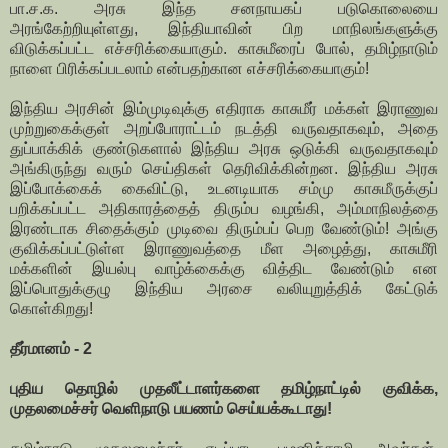
பா.ச.க. அரசு இந்த சனநாயகப் படுகொலையை
அரங்கேற்றியுள்ளது, இந்தியாவின் பிற மாநிலங்களுக்கு
விடுக்கப்பட்ட எச்சரிக்கையாகும். காசுமீரைப் போல், தமிழ்நாடும்
நாளை பிரிக்கப்படலாம் என்பதற்கான எச்சரிக்கையாகும்!
இந்திய அரசின் இம்முடிவுக்கு எதிராக காசுமீர் மக்கள் இராணுவ
முற்றுகைக்குள் அறப்போராட்டம் நடத்தி வருவதாகவும், அதை
துப்பாக்கிக் குண்டுகளால் இந்திய அரசு ஒடுக்கி வருவதாகவும்
அங்கிருந்து வரும் செய்திகள் தெரிவிக்கின்றன. இந்திய அரசு
இப்போக்கைக் கைவிட்டு, உடனடியாக சம்மு காசுமீருக்குப்
பறிக்கப்பட்ட அதிகாரத்தைத் திரும்ப வழங்கி, அம்மாநிலத்தை
இரண்டாக சிதைக்கும் முடிவை திரும்பப் பெற வேண்டும்! அங்கு
குவிக்கப்பட்டுள்ள இராணுவத்தை மீள அழைத்து, காசுமீரி
மக்களின் இயல்பு வாழ்க்கைக்கு வித்திட வேண்டும் என
இப்பொதுக்குழு இந்திய அரசை வலியுறுத்திக் கேட்டுக்
கொள்கிறது!
தீர்மானம் - 2
புதிய தொழில் முதலீட்டாளர்களை தமிழ்நாட்டில் குவிக்க,
முதலமைச்சர் வெளிநாடு பயணம் செய்யக்கூடாது!