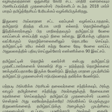
வழங்குவதற்கான ஒதுக்கீடு கோரி சட்ட மாதிரி வரைவையும்
அணியப்படுத்தி முதலமைச்சர் அவர்களிடம் கடந்த 2018 மார்ச்
மாதம் தமிழ்த்தேசியப் பேரியக்கம் வழங்கியிருக்கிறது.
இதுவரை அவ்வாறான சட்ட வரம்புகள் வழங்கப்படாததால்,
தமிழ்நாடு திறந்த வீடாக மாறி எல்லாத் தொழில்களிலும்
இந்திக்காரர்களும் பிற மாநிலத்தவரும் தமிழ்நாட்டு வேலை
வாய்ப்பைக் கைப்பற்றி வரும் நிலை உள்ளது. இப்போக்கு புதிதாக
வரப்போகும் தொழிற்சாலைகளிலும் தொடரவே செய்யும்.
தமிழ்நாட்டில் உரிய கல்வி கற்று வேலை தேடி வேலை வாய்ப்பு
அலுவலகத்தில் பதிவு செய்துள்ளோர் எண்ணிக்கை 90 இலட்சம்.
தமிழ்நாட்டின் தொழில் வளர்ச்சி என்பது தமிழ்நாட்டு
முதலீட்டாளர்களைக் கொண்டு சிறு – நடுத்தரத் தொழில்களை
ஊக்குவிப்பதாகவே இருக்க வேண்டும். இதற்கு மாறான முயற்சியில்
தமிழ்நாட்டு முதலமைச்சர் ஈடுபடுவதைத் தவிர்க்க வேண்டும்.
மற்றபடி அமெரிக்க அரசியல் தலைவர்களை சந்திக்கவும், அங்கு
வாழும் தமிழர்களை சந்தித்து அவர்களுக்குத் தேவையான
உதவிகளை செய்வதற்கும் தமிழ்நாட்டு முதலமைச்சர் பயணம்
சென்றால் அது வரவேற்கத்தக்கதே! அமெரிக்கப் பெருங்குழும
நிறுவனங்களைத் தமிழ்நாட்டுக்கு அழைக்கும் முயற்சியை
முதலமைச்சர் எடப்பாடி பழனிச்சாமி அவர்கள் கைவிட