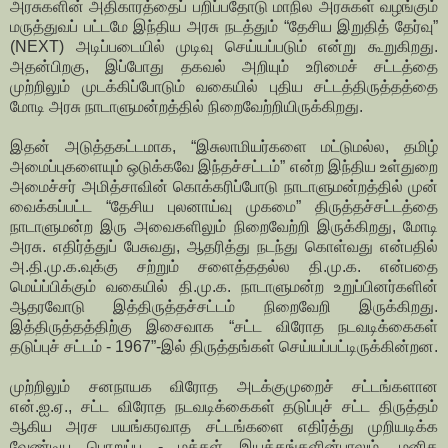
அரசுகளின் அதிகாரத்தைப் பறிப்பதோடு மாநில அரசுகள் வழங்கும்
மருத்துவப் பட்டமே இந்திய அரசு நடத்தும் “தேசிய இறுதித் தேர்வு”
(NEXT) அடிப்படையில் முடிவு செய்யப்படும் என்று கூறுகிறது.
அதன்பிறகு, இப்போது தகவல் அறியும் உரிமைச் சட்டத்தை
முற்றிலும் முடக்கிப்போடும் வகையில் புதிய சட்டத்திருத்தத்தை
மோடி அரசு நாடாளுமன்றத்தில் நிறைவேற்றியிருக்கிறது.
இதன் அடுத்தகட்டமாக, “இசுலாமியர்களை மட்டுமல்ல, தமிழ்
அமைப்புகளையும் ஒடுக்கவே இந்தச்சட்டம்” என்ற இந்திய உள்துறை
அமைச்சர் அமித்சாவின் கொக்கரிப்போடு நாடாளுமன்றத்தில் முன்
வைக்கப்பட்ட “தேசிய புலனாய்வு முகமை” திருத்தச்சட்டத்தை
நாடாளுமன்ற இரு அவைகளிலும் நிறைவேற்றி இருக்கிறது, மோடி
அரசு. எதிர்த்துப் பேசுவது, ஆதரித்து நடந்து கொள்வது என்பதில்
அ.தி.மு.க.வுக்கு சற்றும் சளைத்ததல்ல தி.மு.க. என்பதை
மெய்ப்பிக்கும் வகையில் தி.மு.க. நாடாளுமன்ற உறுப்பினர்களின்
ஆதரவோடு இத்திருத்தச்சட்டம் நிறைவேறி இருக்கிறது.
இத்திருத்தத்திற்கு இசைவாக “சட்ட விரோத நடவடிக்கைகள்
தடுப்புச் சட்டம் - 1967”-இல் திருத்தங்கள் செய்யப்பட்டிருக்கின்றன.
முற்றிலும் சனநாயக விரோத அடக்குமுறைச் சட்டங்களான
என்.ஐ.ஏ., சட்ட விரோத நடவடிக்கைகள் தடுப்புச் சட்ட திருத்தம்
ஆகிய அரச பயங்கரவாத சட்டங்களை எதிர்த்து முறியடிக்க
வேண்டிய பொறுப்பு - மக்கள் இயக்கங்களின்பாலும், மனித