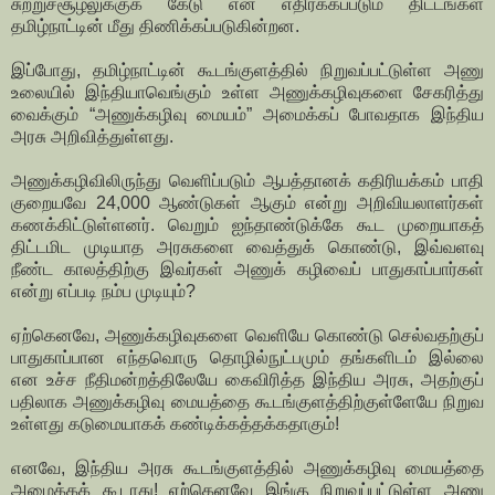
சுற்றுச்சூழலுக்குக் கேடு என எதிர்க்கப்படும் திட்டங்கள்
தமிழ்நாட்டின் மீது திணிக்கப்படுகின்றன.
இப்போது, தமிழ்நாட்டின் கூடங்குளத்தில் நிறுவப்பட்டுள்ள அணு
உலையில் இந்தியாவெங்கும் உள்ள அணுக்கழிவுகளை சேகரித்து
வைக்கும் “அணுக்கழிவு மையம்” அமைக்கப் போவதாக இந்திய
அரசு அறிவித்துள்ளது.
அணுக்கழிவிலிருந்து வெளிப்படும் ஆபத்தானக் கதிரியக்கம் பாதி
குறையவே 24,000 ஆண்டுகள் ஆகும் என்று அறிவியலாளர்கள்
கணக்கிட்டுள்ளனர். வெறும் ஐந்தாண்டுக்கே கூட முறையாகத்
திட்டமிட முடியாத அரசுகளை வைத்துக் கொண்டு, இவ்வளவு
நீண்ட காலத்திற்கு இவர்கள் அணுக் கழிவைப் பாதுகாப்பார்கள்
என்று எப்படி நம்ப முடியும்?
ஏற்கெனவே, அணுக்கழிவுகளை வெளியே கொண்டு செல்வதற்குப்
பாதுகாப்பான எந்தவொரு தொழில்நுட்பமும் தங்களிடம் இல்லை
என உச்ச நீதிமன்றத்திலேயே கைவிரித்த இந்திய அரசு, அதற்குப்
பதிலாக அணுக்கழிவு மையத்தை கூடங்குளத்திற்குள்ளேயே நிறுவ
உள்ளது கடுமையாகக் கண்டிக்கத்தக்கதாகும்!
எனவே, இந்திய அரசு கூடங்குளத்தில் அணுக்கழிவு மையத்தை
அமைக்கக் கூடாது! ஏற்கெனவே இங்கு நிறுவப்பட்டுள்ள அணு