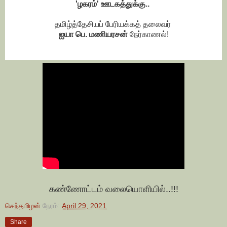
'ழகரம்' ஊடகத்துக்கு..
தமிழ்த்தேசியப் பேரியக்கத் தலைவர்
ஐயா பெ. மணியரசன்
நேர்காணல்!
கண்ணோட்டம் வலையொளியில்..!!!
செந்தமிழன்
நேரம்:
April 29, 2021
Share