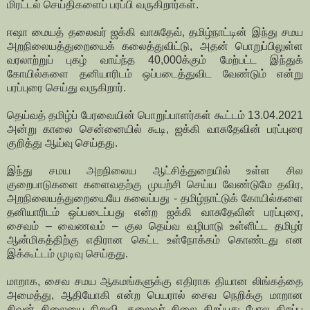
மிரட்டல் செய்திகளைப் பரப்பி வருகிறார்கள்.
ஈஷா மையத் தலைவர் ஜக்கி வாசுதேவ், தமிழ்நாட்டின் இந்து சமய
அறநிலையத்துறையைக் கலைத்துவிட்டு, அதன் பொறுப்பிலுள்ள
வரலாற்றுப் புகழ் வாய்ந்த 40,000க்கும் மேற்பட்ட இந்துக்
கோயில்களை தனியாரிடம் ஒப்படைத்துவிட வேண்டும் என்று
பரப்புரை செய்து வருகிறார்.
தெய்வத் தமிழ்ப் பேரவையின் பொறுப்பாளர்கள் கூட்டம் 13.04.2021
அன்று காலை சென்னையில் கூடி, ஜக்கி வாசுதேவின் பரப்புரை
குறித்து ஆய்வு செய்தது.
இந்து சமய அறநிலைய ஆட்சித்துறையில் உள்ள சில
குறைபாடுகளை களைவதற்கு முயற்சி செய்ய வேண்டுமே தவிர,
அறநிலையத்துறையையே கலைப்பது - தமிழ்நாட்டுக் கோயில்களை
தனியாரிடம் ஒப்படைப்பது என்ற ஜக்கி வாசுதேவின் பரப்புரை,
சைவம் – வைணவம் – குல தெய்வ வழிபாடு உள்ளிட்ட தமிழர்
ஆன்மிகத்திற்கு எதிரான கெட்ட உள்நோக்கம் கொண்டது என
இக்கூட்டம் முடிவு செய்தது.
மாறாக, சைவ சமய ஆகமங்களுக்கு எதிராக தியான லிங்கத்தை
அமைத்து, ஆதியோகி என்ற பெயரால் சைவ நெறிக்கு மாறான
சிவன் சிலையை நிறுவி, தலைவர் சிலை திறப்பது போல திறப்பு