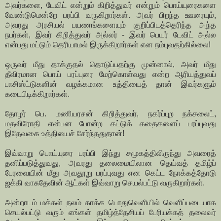
அவர்களை, டேவிட் என்றும் கிறித்துவர் என்றும் பொய்யுரைகளை
வேண்டுமென்றே பரப்பி வருகிறார்கள். அவர் பிறந்த ஊரையும்,
அவரது அரசியல் பயணங்களையும் குறிப்பிடத்தெரிந்த அந்த
நபர்கள், இவர் கிறித்துவர் அல்லர் - இவர் பெயர் டேவிட் அல்ல
என்பது மட்டும் தெரியாமல் இருக்கிறார்கள் என நம்புவதற்கில்லை!
ஒருவர் மீது தாக்குதல் தொடுப்பதற்கு முன்னால், அவர் மீது
தீவிரமான பொய் பரப்புரை மேற்கொள்வது என்ற ஆரியத்துவப்
பாசிஸ்ட்டுகளின் வழக்கமான உத்தியைத் தான் இவர்களும்
கடைபிடிக்கிறார்கள்.
தோழர் பெ. மணியரசன் கிறித்துவர், நகர்ப்புற நக்சலைட்,
மதவிரோதி என்பன போன்ற கட்டுக் கதைகளைப் பரப்புவது
இதேவகை உத்தியைச் சேர்ந்ததுதான்!
இவ்வாறு பொய்யுரை பரப்பி இந்து சமூகத்திலிருந்து அவரைத்
தனிப்படுத்துவது, அவரது தலைமையிலான தெய்வத் தமிழ்ப்
பேரவையின் மீது அவதூறு பரப்புவது என கெட்ட நோக்கத்தோடு
ஜக்கி வாசுதேவின் ஆட்கள் இவ்வாறு செயல்பட்டு வருகிறார்கள்.
அன்றாடம் மக்கள் நலம் காக்க பொதுவெளியில் வெளிப்படையாக
செயல்பட்டு வரும் எங்கள் தமிழ்த்தேசியப் பேரியக்கத் தலைவர்