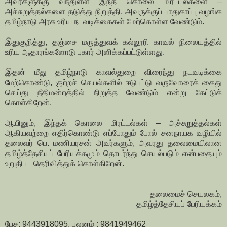
அவர்களுக்கு வந்துள்ள இந்த கொலை மிரட்டல்களை –
அச்சுறுத்தல்களை தடுத்து நிறுத்தி, அவருக்குப் பாதுகாப்பு வழங்க
தமிழ்நாடு அரசு உரிய நடவடிக்கைகள் மேற்கொள்ள வேண்டும்.
இதுகுறித்து, தஞ்சை மருத்துவக் கல்லூரி காவல் நிலையத்தில்
உரிய ஆதாரங்களோடு புகார் அளிக்கப்பட்டுள்ளது.
இதன் மீது தமிழ்நாடு காவல்துறை விரைந்து நடவடிக்கை
மேற்கொண்டு, குற்றச் செயல்களில் ஈடுபட்டு வருவோரைக் கைது
செய்து நீதிமன்றத்தில் நிறுத்த வேண்டும் என்று கேட்டுக்
கொள்கிறேன்.
ஆயினும், இந்தக் கொலை மிரட்டல்கள் – அச்சுறுத்தல்கள்
ஆகியவற்றை எதிர்கொண்டு எப்போதும் போல் சனநாயக வழியில்
தலைவர் பெ. மணியரசன் அவர்களும், அவரது தலைமையிலான
தமிழ்த்தேசியப் பேரியக்கமும் தொடர்ந்து செயல்படும் என்பதையும்
உறுதிபட தெரிவித்துக் கொள்கிறேன்.
தலைமைச் செயலகம்,
தமிழ்த்தேசியப் பேரியக்கம்
பேச: 9443918095, புலனம் : 9841949462