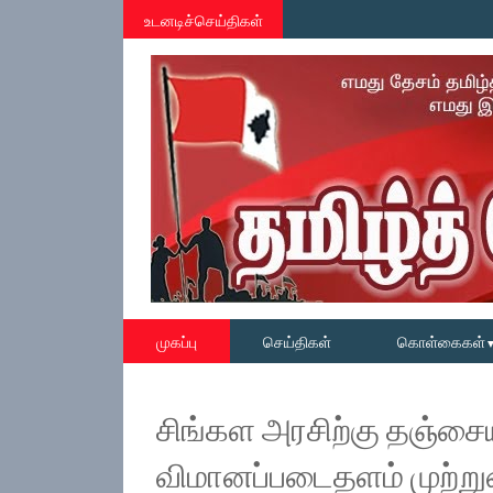
உடனடிச்செய்திகள்
முகப்பு
செய்திகள்
கொள்கைகள்
சிங்கள அரசிற்கு தஞ்சைய
விமானப்படைதளம் முற்று