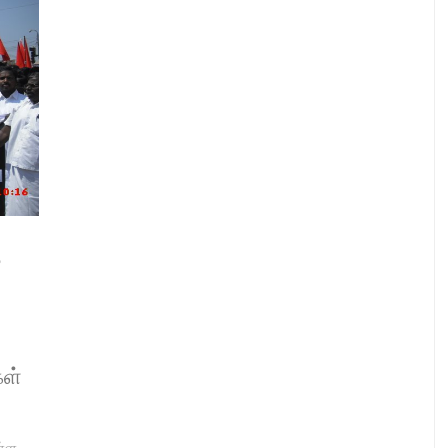
ை
கள்
ள்ள