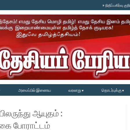
»
நிதிப்பகிர்வு குறித்த வ
அமைப்பில் இணைய
வரலாறு
தொடர்புக்கு
▼
▼
▼
ிலருந்து ஆயுதம் :
கை போராட்டம்