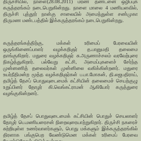
திருச்சியில், நாளை(28.08.2011) மரண தண்டனை ஒழிப்புக்
கருத்தரங்கம் நடைபெறுகின்றது. நாளை மாலை 4 மணியளவில்,
திருச்சி புத்தூர் நான்கு சாலையில் அமைந்துள்ள சண்முகா
திருமண மண்டபத்தில் இக்கருத்தரங்கம் நடைபெறுகின்றது.
கருத்தரங்கத்திற்கு, மக்கள் உரிமைப் பேரவையின்
ஒருங்கிணைப்பாளர் வழக்கறிஞர் த.பானுமதி தலைமை
தாங்குகிறார். மதுரை வழக்கறிஞர் சு.அருணாச்சலம் வரவேற்புரை
நிகழ்த்துகிறார். பல்வேறு கட்சி, அமைப்புகளைச் சேர்ந்த
முன்னணித் தலைவர்கள் முன்னிலை வகிக்கின்றனர். மதுரை
உயர்நீதிமன்ற மூத்த வழக்கறிஞர்கள் ப.பா.மோகன், தி.லஜபதிராய்,
தமிழ்த் தேசப் பொதுவுடைமைக் கட்சியின் தலைமைச் செயற்குழு
உறுப்பினர் தோழர் கி.வெங்கட்ராமன் ஆகியோர் கருத்துரை
வழங்குகின்றனர்.
தமிழ்த் தேசப் பொதுவுடைமைக் கட்சியின் பொதுச் செயலாளர்
தோழர் பெ.மணியரைசன் நிறைவுரையாற்றுகிறார். திருச்சி நகரைச்
சுற்றியுள்ள உணர்வாளர்களும், பொது மக்களும் இக்கருத்தரங்கில்
திரளாக பங்குபெற வேண்டுமென மக்கள் உரிமைப் பேரவை