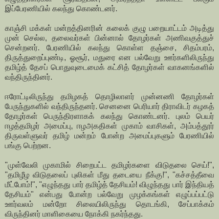
இப்பேரணியில் கலந்து கொண்டனர்.
காஞ்சி மக்கள் மன்றத்தினரின் கலைக் குழு பறையாட்டம் அடித்து
முன் செல்ல, தலைவர்கள் பின்னால் தோழர்கள் அணிவகுத்துச்
சென்றனர். பேரணியில் கலந்து கொள்ள தஞ்சை, சிதம்பரம்,
திருத்துறைப்புண்டி, ஓசூர், மதுரை என பல்வேறு ஊர்களிலிருந்து
தமிழ்த் தேசப் பொதுவுடைமைக் கட்சித் தோழர்கள் வாகனங்களில்
வந்திருந்தினர்.
ஈரோட்டிலிருந்து தமிழகத் தொழிலாளர் முன்னணி தோழர்கள்
பேருந்துகளில் வந்திருந்தனர். செனனை பெரியார் திராவிடர் கழகத்
தோழர்கள் பெருந்திரளாகக் கலந்து கொண்டனர். புலம் பெயர்
ஈழத்தமிழர் அமைப்பு, ஈழஅகதிகள் முகாம் வாசிகள், அம்பத்தூர்
திருவள்ளுவர் தமிழ் மன்றம் போன்ற அமைப்புகளும் பேரணியில்
பங்கு பெற்றன.
"முள்வேலி முகாமில் சிறைபட்ட தமிழர்களை விடுதலை செய்!",
"தமிழீழ விடுதலைப் புலிகள் மீது தடையை நீக்கு!", "கச்சத்தீவை
மீட்போம்!", "எழுந்தது பார் தமிழ்த் தேசியம்! விழுந்தது பார் இந்தியத்
தேசியம்" என்பது போன்ற பல்வேறு முழக்கங்கள் எழுப்பப்பட்டு
ஊர்வலம் மன்றோ சிலையிலிருந்து தொடங்கி, சேப்பாக்கம்
விருந்தினர் மாளிகையை நோக்கி நகர்ந்தது.