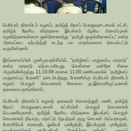
பெரியார் திராவிடர் கழகம், தமிழ்த் தேசப் பொதுவுடைமைக் கட்சி,
தமிழ்த் தேசிய விடுதலை இயக்கம் ஆகிய அமைப்புகள்
ஈழவிடுதலைக்காக ஒன்றிணைந்து "தமிழர் ஒருங்கிணைப்பு" என்ற
அமைப்பை ஏற்படுத்தி கடந்த பல மாதங்களாக செயல்பட்டு
வருகின்றனர்.
இவ்வமைப்பின் முன்முயறச்சியில், "தமிழினப் பாதுகாப்பு மாநாடு"
என்ற மாநாடு ஏற்பாடாகியது. சென்னை மன்றோ சிலை
அருகிலிலிருந்து 11.10.09 காலை 11.00 மணியளவில் "தமிழினப்
பாதுகாப்புப் பேரணி" நடைபெற்றது. பேரணிக்கு பெரியார் திராவிடர்
கழகப் பொதுச் செயலாளர் கோவை கு.இராமகிருட்டிணன்
தலைமை தாங்கினார்.
பெரியார் திராவிடர் கழகத் தலைவர் கொளத்தூர் மணி, தமிழ்த்
தேசப் பொதுவுடைமைக் கட்சியின் பொதுச் செயலாளர்
பெ.மணியரசன், தமிழ்த் தேசிய விடுதலை இயக்கப் பொதுச்
செயலாளர் தியாகு, மநாட்டு ஆயத்தக் குழு செயலர் அய்யநாதன்,
பேராசிரியர் சரசுவதி, ஓவியர் புகழேந்தி, இயக்குநர் புகழேந்தி,
எழுத்தாளர்கள் சூரியதீபன், அமரந்த்தா உள்ளிட்ட பலரும்