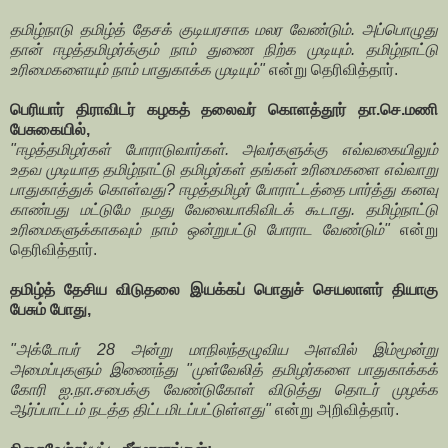
தமிழ்நாடு தமிழ்த் தேசக் குடியரசாக மலர வேண்டும். அப்பொழுது
தான் ஈழத்தமிழர்க்கும் நாம் துணை நிற்க முடியும். தமிழ்நாட்டு
உரிமைகளையும் நாம் பாதுகாக்க முடியும்"
என்று தெரிவித்தார்.
பெரியார் திராவிடர் கழகத் தலைவர் கொளத்தூர் தா.செ.மணி
பேசுகையில்,
"ஈழத்தமிழர்கள் போராடுவார்கள். அவர்களுக்கு எவ்வகையிலும்
உதவ முடியாத தமிழ்நாட்டு தமிழர்கள் தங்கள் உரிமைகளை எவ்வாறு
பாதுகாத்துக் கொள்வது? ஈழத்தமிழர் போராட்டத்தை பார்த்து கனவு
காண்பது மட்டுமே நமது வேலையாகிவிடக் கூடாது. தமிழ்நாட்டு
உரிமைகளுக்காகவும் நாம் ஒன்றுபட்டு போராட வேண்டும்"
என்று
தெரிவித்தார்.
தமிழ்த் தேசிய விடுதலை இயக்கப் பொதுச் செயலாளர் தியாகு
பேசும் போது,
"அக்டோபர் 28 அன்று மாநிலந்தழுவிய அளவில் இம்மூன்று
அமைப்புகளும் இணைந்து "முள்வேலித் தமிழர்களை பாதுகாக்கக்
கோரி ஐ.நா.சபைக்கு வேண்டுகோள் விடுத்து தொடர் முழக்க
ஆர்ப்பாட்டம் நடத்த திட்டமிடப்பட்டுள்ளது"
என்று அறிவித்தார்.