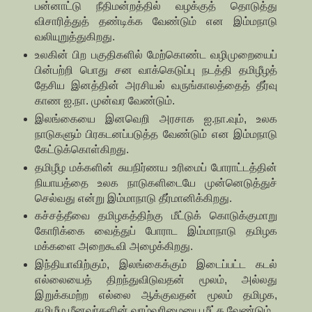
பன்னாட்டு நீதிமன்றத்தில் வழக்குத் தொடுத்து
விசாரித்துத் தண்டிக்க வேண்டும் என இம்மநாடு
வலியுறுத்துகிறது.
உலகின் பிற பகுதிகளில் மேற்கொண்ட வழிமுறையைப்
பின்பற்றி பொது சன வாக்கெடுப்பு நடத்தி தமிழீழத்
தேசிய இனத்தின் அரசியல் வருங்காலத்தைத் தீர்வு
காண ஐ.நா. முன்வர வேண்டும்.
இலங்கையை இனவெறி அரசாக ஐ.நா.வும், உலக
நாடுகளும் பிரகடனப்படுத்த வேண்டும் என இம்மநாடு
கேட்டுக்கொள்கிறது.
தமிழீழ மக்களின் சுயநிர்ணய உரிமைப் போராட்டத்தின்
நியாயத்தை உலக நாடுகளிடையே முன்னெடுத்துச்
செல்வது என்று இம்மாநாடு தீர்மானிக்கிறது.
கச்சத்தீவை தமிழகத்திற்கு மீட்டுக் கொடுக்குமாறு
கோரிக்கை வைத்துப் போராட இம்மாநாடு தமிழக
மக்களை அறைகூவி அழைக்கிறது.
இந்தியாவிற்கும், இலங்கைக்கும் இடைப்பட்ட கடல்
எல்லையைத் திறந்துவிடுவதன் மூலம், அல்லது
இறுக்கமற்ற எல்லை ஆக்குவதன் மூலம் தமிழக,
தமிழீழ மீனவர்களின் வாழ்வுரிமையை மீட்க வேண்டும்.