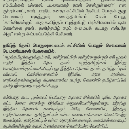
எம்.பி.க்கள் உல்லாசப் பயணமாகத் தான் சென்றுள்ளனர்" என
குற்றம் சாட்டினார். பாரதிய சனதா கட்சியின் தேசியப் பொதுக் குழு
செயலாளர் மருத்துவர் வைத்திலிங்கம் பேசும் போது,
"காங்கிரசுக்கும் பா.ஜ.க.விற்கும் ஈழத்தமிழர் பிரச்சினையில் ஒரே
கொள்கை தான். தனித்தமிழ் ஈழம் அமையக் கூடாது என்பதே
அது" என்று அம்பலப்படுத்தி பேசினார்.
தமிழ்த் தேசப் பொதுவுடைமைக் கட்சியின் பொதுச் செயலாளர்
பெ.மணியரசன் பேசுகையில்,
"
ஈழத்தமிழர்களுக்கும் சரி, தமிழ்நாட்டுத் தமிழர்களுக்கும் சரி முதல்
எதிரி இந்திய அரசு தான். ஈழத்தமிழர்கள் இன்று
கொடுமைக்குள்ளாகியிருப்பது இந்திய அரசால் தான். தமிழ்நாட்டின்
உரிமைப் பிரச்சினைகளில் இந்திய அரசு அண்டை
மாநிலத்தவர்களுக்கு ஆதரவாகவே நடந்து கொண்டு தமிழ்நாட்டுத்
தமிழ் இனத்தை வஞ்சிக்கிறது.
தற்போது கூட, முல்லைப் பெரியாறு அணை சிக்கலில் புதிய அணை
கட்ட கேரள அரசுக்கு இந்தியா அனுமதியளித்துள்ளது. இதற்கு
இந்திய அரசைக் கண்டிக்கும் அதே வேளையில், இதற்கு
எதிர்வினையாக தமிழ்நாட்டில் உள்ள மலையாளிகளை வெளியேற்ற
வேண்டும். தமிழ்நாட்டில் உள்ள தொழில்களையும், வணிகங்களையும்
ஆக்கிரமிக்கும் அயல் இனத்தாரை வெளியேற்ற வேண்டும்.