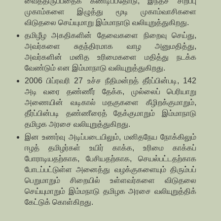
வைத்திருப்பதைக் கண்டிப்பதோடு, இந்தச் சிறப்பு
முகாம்களை இழுத்து மூடி முகாம்வாசிகளை
விடுதலை செய்யுமாறு இம்மாநாடு வலியுறுத்துகிறது.
தமிழீழ அகதிகளின் தேவைகளை நிறைவு செய்து,
அவர்களை சுதந்திரமாக வாழ அனுமதித்து,
அவர்களின் மனித உரிமைகளை மதித்து நடக்க
வேண்டும் என இம்மாநாடு வலியுறுத்துகிறது.
2006 பிப்ரவரி 27 உச்ச நீதிமன்றத் தீர்ப்பின்படி, 142
அடி வரை தண்ணீர் தேக்க, முல்லைப் பெரியாறு
அணையின் வடிகால் மதகுகளை கீழிறக்குமாறும்,
தீர்ப்பின்படி தண்ணீரைத் தேக்குமாறும் இம்மாநாடு
தமிழக அரசை வலியுறுத்துகிறது.
இன உணர்வு அடிப்படையிலும், மனிதநேய நோக்கிலும்
ஈழத் தமிழர்கள் உயிர் காக்க, உரிமை காக்கப்
போராடியதற்காக, பேசியதற்காக, செயல்பட்டதற்காக
போடப்பட்டுள்ள அனைத்து வழக்குகளையும் திரும்பப்
பெறுமாறும் சிறையில் உள்ளவர்களை விடுதலை
செய்யுமாறும் இம்மநாடு தமிழக அரசை வலியுறுத்திக்
கேட்டுக் கொள்கிறது.