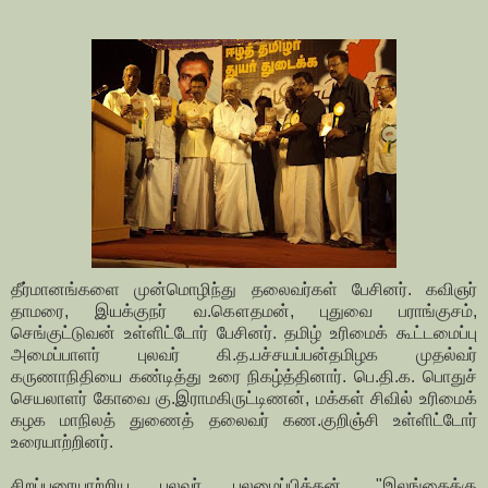
தீர்மானங்களை முன்மொழிந்து தலைவர்கள் பேசினர். கவிஞர்
தாமரை, இயக்குநர் வ.கௌதமன், புதுவை பராங்குசம்,
செங்குட்டுவன் உள்ளிட்டோர் பேசினர். தமிழ் உரிமைக் கூட்டமைப்பு
அமைப்பாளர் புலவர் கி.த.பச்சயப்பன்தமிழக முதல்வர்
கருணாநிதியை கண்டித்து உரை நிகழ்த்தினார். பெ.தி.க. பொதுச்
செயலாளர் கோவை கு.இராமகிருட்டிணன், மக்கள் சிவில் உரிமைக்
கழக மாநிலத் துணைத் தலைவர் கண.குறிஞ்சி உள்ளிட்டோர்
உரையாற்றினர்.
சிறப்புரையாற்றிய புலவர் புலமைப்பித்தன், "இலங்கைக்கு