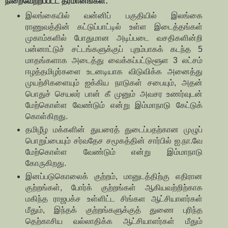
நிறைவேற்றப்பட்ட தீர்மானங்கள்:
இலங்கையில் வன்னிப் பகுதியில் இலங்கை
ராணுவத்தின் கட்டுப்பாட்டில் உள்ள இடைத்தங்கள்
முகாம்களில் போதுமான அடிப்படை வசதிகளின்றி
பன்னாட்டுச் சட்டங்களுக்குப் புறம்பாகக் கடந்த 5
மாதங்களாக அடைத்து வைக்கப்பட்டுளூள 3 லட்சம்
ஈழத்தமிழர்களை உடனடியாக விடுவிக்க அனைத்து
முயற்சிகளையும் ஐக்கிய நாடுகள் சபையும், அதன்
பொதுச் செயலர் பான் கீ முனும் அவசர உணர்வுடன்
மேற்கொள்ள வேண்டும் என்று இம்மாநாடு கேட்டுக்
கொள்கிறது.
தமிழீழ மக்களின் துயரைத் துடைப்பதற்கான முழுப்
பொறுப்பையும் சர்வதேச சமூகத்தின் சார்பில் ஐ.நா.வே
மேற்கொள்ள வேண்டும் என்று இம்மாநாடு
கோருகிறது.
இனப்படுகொலைக் குற்றம், மானுடத்திற்கு எதிரான
குற்றங்கள், போர்க் குற்றங்கள் ஆகியவற்றிற்காக
மகிந்த ராஜபக்ச உள்ளிட்ட சிங்கள ஆட்சியாளர்கள்
மீதும், இந்தக் குற்றங்களுக்குத் துணை புரிந்த
தெற்காசிய வல்லாதிக்க ஆட்சியாளர்கள் மீதும்