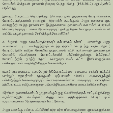
தொடங்கி நேற்றுடன் ஓராண்டு நிறைவு பெற்று இன்று (16.8.2012) மறு ஆண்டு
பிறக்கிறது.
இன்றும் போராட்டம் தொடர்கிறது. இன்றைய நாள் இடிந்தகரை போராளிகளுக்கு
போராட்டப்புத்தாண்டு நாளாகும். இந்நாளில் கூடங்குளம் அணு உலையை மூட
வலியுறுத்தி கடந்த ஓராண்டாக இடிந்தகரையை தலைமைக் களமாக்கி போராடிக்
கொண்டியிருக்கும் மக்கள் அனைவருக்கும் தமிழ்த் தேசப் பொதுவுடைமைக் கட்சி
சார்பில் வாழ்த்துகளைத் தெரிவித்துக்கொள்கிறேன்.
கூடங்குளம் அணு உலைக்கெதிராகவும் கல்பாக்கம் உள்ளிட்ட அனைத்து அணு
உலைகளை மூட வலியுறுத்தியும் கடந்த ஓராண்டாக நடந்து வரும் தொடர்
போராட்டத்தில் தமிழ்த் தேசப்பொதுவுடைமைக் கட்சி தன்னையும் இணைத்துக்
கொண்டு இயன்றவரை போராட்டங்களில் பங்கெடுத்துள்ளது. இத்தொடர்
போராட்டத்தில் தமிழ்த் தேசப் பொதுவுடைமைக் கட்சி இனியும்உறுதியாக
பங்கேற்கும் என்பதை தெரிவித்துக் கொள்கிறேன்.
உலகச் சாதனையாக நடைபெறும் இப்போராட்டத்தை தலைமை தாங்கி நட்த்திச்
செல்லும் தோழர்கள் உதயகுமார் புஷ்பராயன் உள்ளிட்ட அனைவருக்கும்
பங்கெடுத்துக் கொண்டிருக்கும் பல்லாயிரக்கணக்கான மக்களுக்கும் பாராட்டுகள்.
இப்போராட்டம் தமிழ்மக்களுக்கு புதிய விழிப்புணர்ச்சியை உண்டாக்கியிருக்கிறது.
இந்தியத் துணைக்கண்டம் முழுமைக்கும் ஒரு வெளிச்சத்தைக் காட்டியிருக்கிறது.
வருங்காலத்தில் கூடங்குளம் அணு உலை மூடுவதற்கான பெரும் புயல்
உருவாவதற்கான அடித்தளத்தைப் போட்டுள்ளது.
அணு உலைக்கு எதிராக மட்டுமின்றி மற்ற மற்ற உரிமைகளுக்காக ஞாயங்களுக்காக