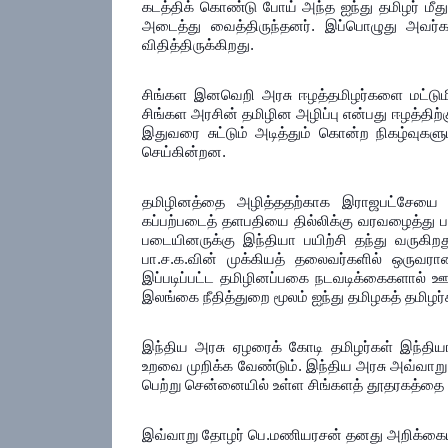
கடத்திக் கொண்டு போய் அந்த ஐந்து தமிழர் மீ
அடைத்து வைத்திருந்தனர். இப்பொழுது அவர்க
விதித்திருக்கிறது.
சிங்கள இனவெறி அரசு ஈழத்தமிழர்களை மட்டுமி
சிங்கள அரசின் தமிழின அழிப்பு என்பது ஈழத்தி
இதுவரை சுட்டும் அடித்தும் கொன்ற நிகழ்வுகளு
செய்கின்றன.
தமிழினத்தை அழித்ததற்காக இராஜபட்சேயை 
கப்பற்படைத் தளபதியை தில்லிக்கு வரவழைத்து ப
படையினருக்கு இந்தியா பயிற்சி தந்து வருகிற
பா.ச.க.வின் முக்கியத் தலைவர்களில் ஒருவர
இப்படிப்பட்ட தமிழினப்பகை நடவடிக்கைகளால் 
இலங்கை நீதித்துறை மூலம் ஐந்து தமிழகத் தமிழர்க
இந்திய அரசு ஏழரைக் கோடி தமிழர்கள் இந்தி
உறவை முறிக்க வேண்டும். இந்திய அரசு அவ்வாறு 
பெற்று சென்னையில் உள்ள சிங்களத் தூதரகத்தை 
இவ்வாறு தோழர் பெ.மணியரசன் தனது அறிக்கையில