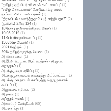
“தமிழீழ ஏதிலியர் உரிமைக் கூட்டமைப்பு”
(1)
“தமிழ் அடையாளம்” பேசுவோர்க்கு சமஸ்
நண்பரா? பெ. மணியரசன்
(1)
“திராவிடம் : வளர்த்ததா? வழிமாற்றியதா?”
(2)
(ஐ.பி.சி.) பிரிவு 124
(1)
10 பேரை குறிவைக்கிறதா அரசு?
(1)
10.05.2019
(1)
11 பேர் சிறையிலடைப்பு
(1)
1968ஆம் ஆண்டு
(1)
2021 தேர்தல்!
(1)
90% தமிழர்களுக்கு வேலை
(1)
அ றிக்கைகள்
(1)
அ.இ.அ.தி.மு.க. ஆள் கடத்தல் - தி.மு.க.
அராஜகம்
(1)
அடக்குமுறை எதிர்ப்பு
(1)
அடக்குமுறையைக் கண்டித்து ஆர்ப்பாட்டம்!
(1)
அடக்குமுறையைக் கண்டித்து தெருமுனைக்
கூட்டம்
(1)
அணுஉலை எதிர்ப்பு
(2)
அபுதாபி
(1)
அப்தூல் கலாம்
(1)
அமைப்புச் செய்திகள்
(68)
அயர்லாந்து
(1)