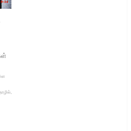
ை
கள்
ள்ள
்
ாழில்,