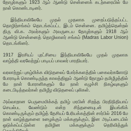
தோழர்களும் 1923 ஆம் ஆண்டு சென்னைக் கடற்கரையில் மே
நாள் கொண்டாடினர்.
இந்தியாவிலேயே முதல் முதலாக முறைப்படுத்தப்பட்ட
தொழிற்சங்கம் தொடங்கப்பட்ட இடம் சென்னை. தமிழ்த்தென்றல்
திரு வி.க. அவர்களும் அவருடைய தோழர்களும் 1918 ஆம்
ஆண்டு சென்னைத் தொழிலாளர் சங்கம் (Madras Labor Union)
தொடங்கினர்.
1917 இரசியப் புரட்சியை இந்தியாவிலேயே முதல் முதலாக
வாழ்த்தி வரவேற்றுப் பாடியப் பாவலர் பாரதியார்.
வரலாற்றுப் புகழ்மிக்க விடுதலைப் போர்க்களத்தில் பகைவர்களோடு
போராடிக் கொண்டிருந்த காலத்திலும் ஆண்டு தோறும் தமிழீழத்தில்
மே நாள் போராளிகளும் மே நாள் எழுச்சி நிகழ்வுகளும்
கடைபிடித்தவர்கள் தமிழீழ விடுதலைப் புலிகள்.
அவ்வாறான பெருமைமிக்கத் தமிழ் மரபின் சிறந்த பிரதிநிதியாய்
செயல்பட வேண்டும் என்ற சிந்தனையுடன் இயங்கிக்
கொண்டிருக்கும் தமிழ்த் தேசியப் பேரியக்கத்தின் சார்பில் 2016 மே
நாள் வாழ்த்துகளை உழைக்கும் மக்களுக்கும், இன அடிப்படையில்
ஒடுக்கப்பட்டுள்ள தமிழின மக்களுக்கும் தெரிவித்துக்
கொள்கிறேன்.