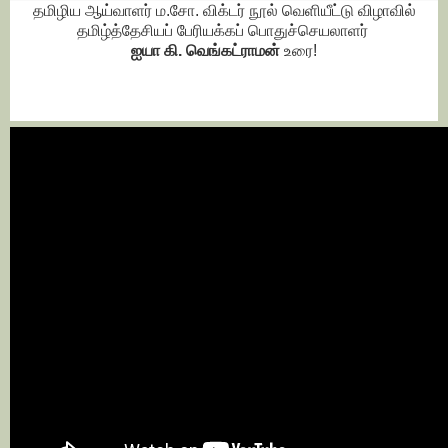
தமிழிய ஆய்வாளர் ம.சோ. விக்டர் நூல் வெளியீட்டு விழாவில்
தமிழ்த்தேசியப் பேரியக்கப் பொதுச்செயலாளர்
ஐயா கி. வெங்கட்ராமன்
உரை!