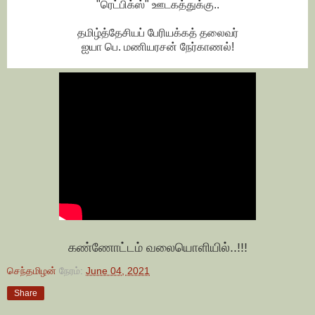
"ரெட்பிக்ஸ்" ஊடகத்துக்கு..
தமிழ்த்தேசியப் பேரியக்கத் தலைவர்
ஐயா பெ. மணியரசன் நேர்காணல்!
கண்ணோட்டம் வலையொளியில்..!!!
செந்தமிழன்
நேரம்:
June 04, 2021
Share