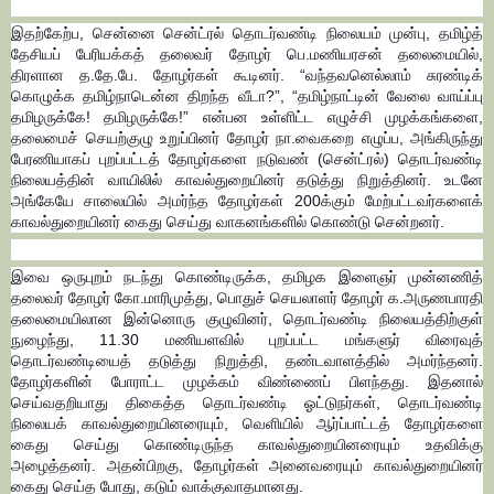
இதற்கேற்ப, சென்னை சென்ட்ரல் தொடர்வண்டி நிலையம் முன்பு, தமிழ்த்
தேசியப் பேரியக்கத் தலைவர் தோழர் பெ.மணியரசன் தலைமையில்,
திரளான த.தே.பே. தோழர்கள் கூடினர். “வந்தவனெல்லாம் சுரண்டிக்
கொழுக்க தமிழ்நாடென்ன திறந்த வீடா?”, “தமிழ்நாட்டின் வேலை வாய்ப்பு
தமிழருக்கே! தமிழருக்கே!” என்பன உள்ளிட்ட எழுச்சி முழக்கங்களை,
தலைமைச் செயற்குழு உறுப்பினர் தோழர் நா.வைகறை எழுப்ப, அங்கிருந்து
பேரணியாகப் புறப்பட்டத் தோழர்களை நடுவண் (சென்ட்ரல்) தொடர்வண்டி
நிலையத்தின் வாயிலில் காவல்துறையினர் தடுத்து நிறுத்தினர். உடனே
அங்கேயே சாலையில் அமர்ந்த தோழர்கள் 200க்கும் மேற்பட்டவர்களைக்
காவல்துறையினர் கைது செய்து வாகனங்களில் கொண்டு சென்றனர்.
இவை ஒருபுறம் நடந்து கொண்டிருக்க, தமிழக இளைஞர் முன்னணித்
தலைவர் தோழர் கோ.மாரிமுத்து, பொதுச் செயலாளர் தோழர் க.அருணபாரதி
தலைமையிலான இன்னொரு குழுவினர், தொடர்வண்டி நிலையத்திற்குள்
நுழைந்து, 11.30 மணியளவில் புறப்பட்ட மங்களுர் விரைவுத்
தொடர்வண்டியைத் தடுத்து நிறுத்தி, தண்டவாளத்தில் அமர்ந்தனர்.
தோழர்களின் போராட்ட முழக்கம் விண்ணைப் பிளந்தது. இதனால்
செய்வதறியாது திகைத்த தொடர்வண்டி ஓட்டுநர்கள், தொடர்வண்டி
நிலையக் காவல்துறையினரையும், வெளியில் ஆர்ப்பாட்டத் தோழர்களை
கைது செய்து கொண்டிருந்த காவல்துறையினரையும் உதவிக்கு
அழைத்தனர். அதன்பிறகு, தோழர்கள் அனைவரையும் காவல்துறையினர்
கைது செய்த போது, கடும் வாக்குவாதமானது.