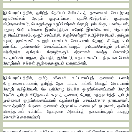
இப்போராட்டத்தில், தமிழ்த் தேசியப் பேரியக்கத் தலைமைச் செயற்குழு
உறுப்பினர்கள் தோழர் குழ.பால்ராசு, பழ.இராசேந்திரன், குடந்தை
விடுதலைச்சுடர், பொதுக்குழு உறுப்பினர்கள் தோழர் புளியங்குடி பாண்டியன்,
மதுரை மேரி, விளவை இராசேந்திரன், ஈரோடு இளங்கோவன், சிதம்பரம்
கு.சிவப்பிரகாசம், ஓசூர் செம்பரிதி, திருச்செந்தூர் தமிழ்த்தேசியன், தமிழக
உழவர் முன்னணி கடலூர் மாவட்டச் செயலாளர் தோழர் சி.ஆறுமுகம்
உள்ளிட்ட முன்னணிச் செயல்பாட்டாளர்களும், தமிழகமெங்கும் திரண்டு
வந்திருந்த த.தே.பே. தோழர்களும் திரளாகக் கலந்து கொண்டு
கைதாயினர். மதுரை இளமதி, புதுமொழி, சத்யா உள்ளிட்ட திரளான பெண்
தோழர்கள், தங்கள் குழந்தைகளுடன் கைதாயினர்.
இப்போராட்டத்தில், தமிழ் உரிமைக் கூட்டமைப்புத் தலைவர் புலவர்
கி.த.பச்சையப்பனார், தமிழ்த் தேச மக்கள் கட்சிப் பொதுச் செயலாளர்
தோழர் தமிழ்நேயன், மே பதினேழு இயக்க ஒருங்கிணைப்பாளர் தோழர்
பிரவீன், தமிழர் விடுதலைக் கழகத் தலைவர் தோழர் சுந்தரமூர்த்தி, தமிழர்
முன்னணி ஒருங்கிணைப்பாளர் வழக்கறிஞர் செயப்பிரகாச நாராயணன்,
சைவத்தமிழ்ப் பேரவை தலைவர் திருவாட்டி கலையரசி நடராசன், ஓவியர்
வீரசந்தானம் உள்ளிட்ட தோழமை அமைப்புத் தலைவர்களும் கலந்து
கொண்டு கைதாயினர்.
கைதான தோழர்கள், தற்போது, யானை கவுனி பகுதியிலுள்ள ஒரு திருமண