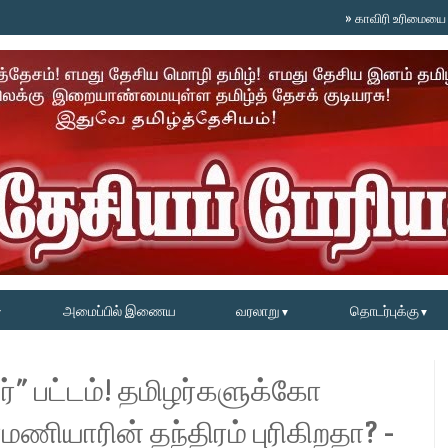
»
காவிரி உரிமையை தட்டிப் பறி
அமைப்பில் இணைய
வரலாறு
தொடர்புக்கு
▼
▼
▼
்” பட்டம்! தமிழர்களுக்கோ
ரமணியாரின் தந்திரம் புரிகிறதா? -