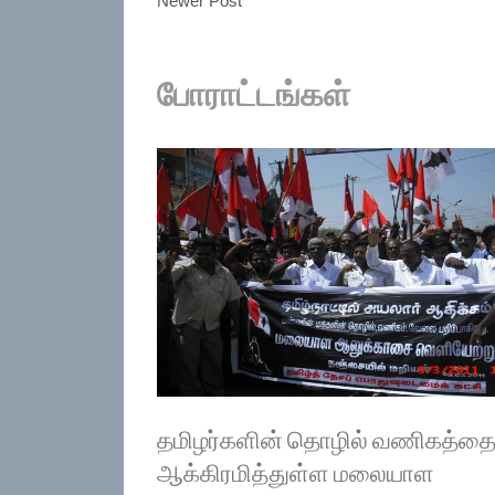
Newer Post
போராட்டங்கள்
தமிழர்களின் தொழில் வணிகத்த
ஆக்கிரமித்துள்ள மலையாள