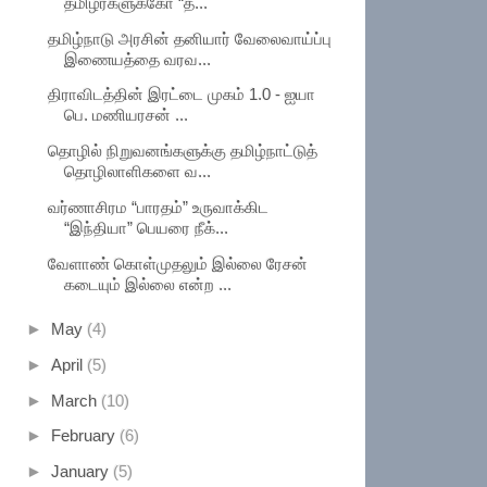
தமிழர்களுக்கோ “த...
தமிழ்நாடு அரசின் தனியார் வேலைவாய்ப்பு
இணையத்தை வரவ...
திராவிடத்தின் இரட்டை முகம் 1.0 - ஐயா
பெ. மணியரசன் ...
தொழில் நிறுவனங்களுக்கு தமிழ்நாட்டுத்
தொழிலாளிகளை வ...
வர்ணாசிரம “பாரதம்” உருவாக்கிட
“இந்தியா” பெயரை நீக்...
வேளாண் கொள்முதலும் இல்லை ரேசன்
கடையும் இல்லை என்ற ...
►
May
(4)
►
April
(5)
►
March
(10)
►
February
(6)
►
January
(5)