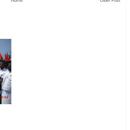
Home
Older Post
ை