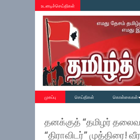
உடனடிச்செய்திகள்
முகப்பு
செய்திகள்
கொள்கைகள்
தனக்குத் “தமிழர் தலைவர
“திராவிடர்” முத்திரை! வீ