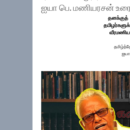
ஐயா பெ. மணியரசன் உரை
தனக்குத் 
தமிழர்களுக
வீரமணியார
தமிழ்த்த
ஐயா