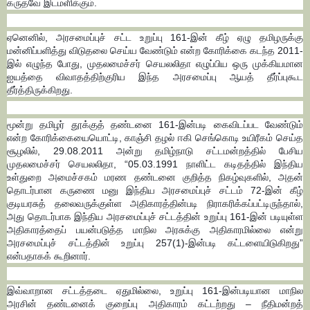
கருதவே இடமளிக்கும்.
ஏனெனில், அரசமைப்புச் சட்ட உறுப்பு 161-இன் கீழ் ஏழு தமிழருக்கு
மன்னிப்பளித்து விடுதலை செய்ய வேண்டும் என்ற கோரிக்கை கடந்த 2011-
இல் எழுந்த போது, முதலமைச்சர் செயலலிதா எழுப்பிய ஒரு முக்கியமான
ஐயத்தை விவாதத்திற்குரிய இந்த அரசமைப்பு ஆயத் தீர்ப்புகூட
தீர்த்திருக்கிறது.
மூன்று தமிழர் தூக்குத் தண்டனை 161-இன்படி கைவிடப்பட வேண்டும்
என்ற கோரிக்கையையொட்டி, காஞ்சி தழல் ஈகி செங்கொடி உயிரீகம் செய்த
சூழலில், 29.08.2011 அன்று தமிழ்நாடு சட்டமன்றத்தில் பேசிய
முதலமைச்சர் செயலலிதா, “05.03.1991 நாளிட்ட கடிதத்தில் இந்திய
உள்துறை அமைச்சகம் மரண தண்டனை குறித்த நிகழ்வுகளில், அதன்
தொடர்பான கருணை மனு இந்திய அரசமைப்புச் சட்டம் 72-இன் கீழ்
குடியரசுத் தலைவருக்குள்ள அதிகாரத்தின்படி நிராகரிக்கப்பட்டிருந்தால்,
அது தொடர்பாக இந்திய அரசமைப்புச் சட்டத்தின் உறுப்பு 161-இன் படியுள்ள
அதிகாரத்தைப் பயன்படுத்த மாநில அரசுக்கு அதிகாரமில்லை என்று
அரசமைப்புச் சட்டத்தின் உறுப்பு 257(1)-இன்படி கட்டளையிடுகிறது”
என்பதாகக் கூறினார்.
இவ்வாறான சட்டத்தடை ஏதுமில்லை, உறுப்பு 161-இன்படியான மாநில
அரசின் தண்டனைக் குறைப்பு அதிகாரம் கட்டற்றது – நீதிமன்றத்