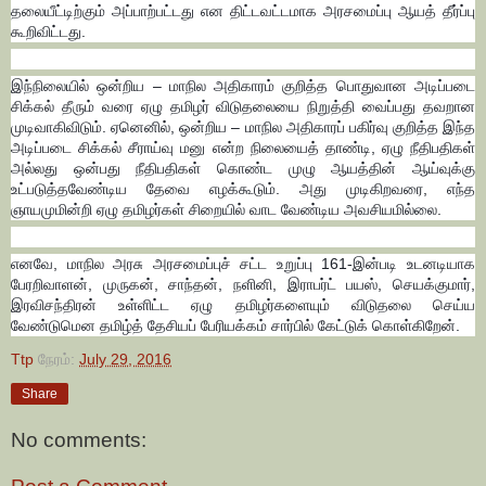
தலையீட்டிற்கும் அப்பாற்பட்டது என திட்டவட்டமாக அரசமைப்பு ஆயத் தீர்ப்பு
கூறிவிட்டது.
இந்நிலையில் ஒன்றிய – மாநில அதிகாரம் குறித்த பொதுவான அடிப்படை
சிக்கல் தீரும் வரை ஏழு தமிழர் விடுதலையை நிறுத்தி வைப்பது தவறான
முடிவாகிவிடும். ஏனெனில், ஒன்றிய – மாநில அதிகாரப் பகிர்வு குறித்த இந்த
அடிப்படை சிக்கல் சீராய்வு மனு என்ற நிலையைத் தாண்டி, ஏழு நீதிபதிகள்
அல்லது ஒன்பது நீதிபதிகள் கொண்ட முழு ஆயத்தின் ஆய்வுக்கு
உட்படுத்தவேண்டிய தேவை எழக்கூடும். அது முடிகிறவரை, எந்த
ஞாயமுமின்றி ஏழு தமிழர்கள் சிறையில் வாட வேண்டிய அவசியமில்லை.
எனவே, மாநில அரசு அரசமைப்புச் சட்ட உறுப்பு 161-இன்படி உடனடியாக
பேரறிவாளன், முருகன், சாந்தன், நளினி, இராபர்ட் பயஸ், செயக்குமார்,
இரவிசந்திரன் உள்ளிட்ட ஏழு தமிழர்களையும் விடுதலை செய்ய
வேண்டுமென தமிழ்த் தேசியப் பேரியக்கம் சார்பில் கேட்டுக் கொள்கிறேன்.
Ttp
நேரம்:
July 29, 2016
Share
No comments: