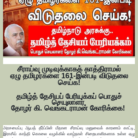
சீராய்வு முடிவுக்காகக் காத்திராமல்
ஏழு தமிழர்களை 161-இன்படி விடுதலை
செய்க!
தமிழ்த் தேசியப் பேரியக்கப் பொதுச்
செயலாளர்
தோழர் கி. வெங்கட்ராமன் கோரிக்கை!
அரசமைப்பு ஆயத் தீர்ப்பின் மீதான சீராய்வு மனுவைக் காரணம் காட்டி,
இராசீவ் காந்தி கொலை வழக்கில் வாழ்நாள் சிறையாளிகளாக உள்ள ஏழு