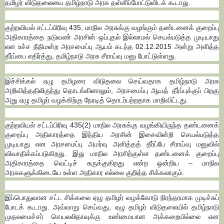
தமிழர் விடுதலையை தமிழ்நாடு அரசு தள்ளிப்போட்டுவிடக் கூடாது.
குற்றவியல் சட்டப்பிரிவு 435, மாநில அரசுக்கு வழங்கும் தண்டனைக் குறைப்பு
அதிகாரத்தை நடுவண் அரசின் ஒப்புதல் இல்லாமல் செயல்படுத்த முடியாது
என உச்ச நீதிமன்ற அரசமைப்பு ஆயம் கடந்த 02.12.2015 அன்று அளித்த
தீர்ப்பை எதிர்த்து, தமிழ்நாடு அரசு சீராய்வு மனு போட்டுள்ளது.
இச்சிக்கல் ஏழு தமிழரை விடுதலை செய்வதாக தமிழ்நாடு அரசு
அறிவித்ததிலிருந்து தொடங்கினாலும், அரசமைப்பு ஆயத் தீர்ப்புக்குப் பிறகு
அது ஏழு தமிழர் வழக்கிற்கு நேரடித் தொடர்பற்றதாக மாறிவிட்டது.
குற்றவியல் சட்டப்பிரிவு 435(2) மாநில அரசுக்கு வழங்கியிருந்த தண்டனைக்
குறைப்பு அதிகாரத்தை இந்திய அரசின் இசைவின்றி செயல்படுத்த
முடியாது என அரசமைப்பு அமர்வு அளித்தத் தீர்ப்பே சீராய்வு மனுவில்
விவாதிக்கப்படுகிறது. இது மாநில அரசிற்குள்ள தண்டனைக் குறைப்பு
அதிகாரத்தை வெட்டிச் சுருக்குகிறது என்ற ஒன்றிய – மாநில
அரசுகளுக்கிடையே உள்ள அதிகார எல்லை குறித்த சிக்கலாகும்.
இப்பொதுவான சட்ட சிக்கலை ஏழு தமிழர் வழக்கோடு நிரந்தரமாக முடிச்சுப்
போடக் கூடாது. அவ்வாறு செய்வது, ஏழு தமிழர் விடுதலையில் தமிழ்நாடு
முதலமைச்சர் செயலலிதாவுக்கு உண்மையான அக்கறையில்லை என