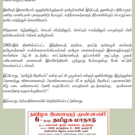
இனியும் இளையோர் ஒதுங்கியிருந்தால் தமிழர்களின் இடுப்புத் துணியும் பறிபோகும்.
மனித மாண்புகள் புதையுண்டு போகும். எதிர்காலத்தைத் தீர்மானிக்கும் பொறுப்பை
நாமே எடுத்துக் கொள்வோம்.
சிந்தனை ஆற்றலிலும்
,
செயல் வீரத்திலும்
,
செய்யும் ஈகத்திலும் யாருக்கும் பின்
தங்கியவர்கள் அல்லர் தமிழர்கள்.
1965-
இல் திணிக்கப்பட்ட இந்தியைத் தடுக்க
,
தாய்த் தமிழைக் காக்கத்
தமிழகத்தைச் சமர்க்களமாக்கியவர்கள் தமிழக மாணவர்களும் இளைஞர்களும்!
காங்கிரசு ஆட்சி நடத்திய காட்டுமிராண்டித் துப்பாக்கிச் சூட்டிற்கு முதல்
பலியானவன் மாணவன் இராசேந்திரன். முந்நூறு பேர்களுக்கு மேல் சுட்டுக்
கொல்லப்பட்டார்கள்.
இப்போது
, “
தமிழ்த் தேசியம்
”
என்ற புரட்சி முழக்கம் எங்கும் ஒலிக்கிறது. இழந்துள்ள
அனைத்து உரிமைகளையும் அரசுரிமையையும் மீட்க தமிழ்த் தேசியப் பதாகையின்
கீழ் படை வரிசையாய் அணி வகுப்போம். வாருங்கள் குடந்தைக்கு
;
நமக்கான
வரலாற்றை உருவாக்குவோம்!
”
இவ்வாறு
அவ்வறிக்கையில்
தெரிவிக்கப்பட்டுள்ளது
.