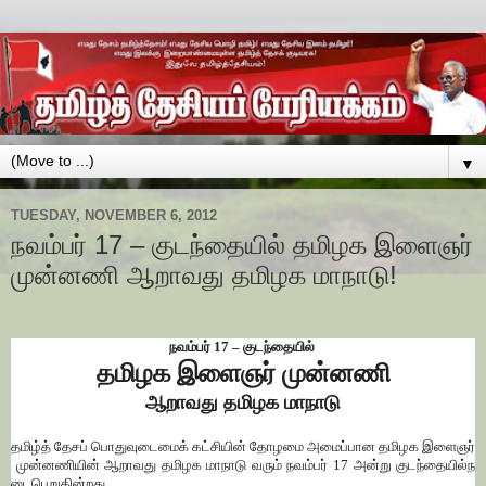
▼
TUESDAY, NOVEMBER 6, 2012
நவம்பர் 17 – குடந்தையில் தமிழக இளைஞர்
முன்னணி ஆறாவது தமிழக மாநாடு!
நவம்பர்
17 –
குடந்தையில்
தமிழக
இளைஞர்
முன்னணி
ஆறாவது
தமிழக
மாநாடு
தமிழ்த்
தேசப்
பொதுவுடைமைக்
கட்சியின்
தோழமை
அமைப்பான
தமிழக
இளைஞர்
முன்னணியின்
ஆறாவது
தமிழக
மாநாடு
வரும்
நவம்பர்
17
அன்று
குடந்தையில்
ந
டைபெறுகின்றது
.