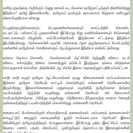
மனித குலத்தை அழிக்கும் அணு உலைக் கூடங்களை தமிழ்நாட்டிற்குள் திணிக்கிறது
இந்தியா! தமிழ் இளையோரே
,
தமிழகம் நமக்குத் தாயகமாக மிஞ்சுமா என்பதும்
வினாக்குறியாக உள்ளது.
பெருந்தொழில்களையும்
,
பெருவணிகங்களையும் கைப்பற்றிக் கொண்ட
வடநாட்டு
,
பன்னாட்டு முதலாளிகள் இப்போது சிறு வணிகங்களையும் சில்லறைக்
கடைகளையும் விழுங்கிட வரப்போகிறார்கள். இதற்கான சட்டத்தை இந்தியா
இயற்றியுள்ளது. அன்னையின் மடியில் அனாதை ஆன குழந்தையைப் போல்
,
தமிழ்
மண்ணில் தமிழர்கள் அகதிகளாகும் ஆபத்துகளை இந்தியா ஏவிவிட்டுள்ளது.
நம்மை அடிமை கொண்ட வெள்ளையன் ஆட்சியில் ஆற்றுநீர் உரிமை
,
கடல்
உரிமை
,
கச்சத்தீவு உரிமை அனைத்தும் நம்மிடம் இருந்தன. நம்மை விடுதலை
செய்ததாகச் சொன்ன தில்லியின் ஆட்சியில் இவை அனைத்தும் பறிபோய்விட்டன.
மாறி மாறி வரும் தமிழக ஆட்சியாளர்கள் நமது உரிமைகளைக் காப்பவர்களாக
இல்லை. தமிழக அரசியல் காட்டிக் கொடுக்கும் கங்காணி அரசியலாகவே
இருக்கிறது. இலவசங்களையும் மதுவையும் வழங்கித் தமிழர்களை நிரந்தர
மயக்கத்தில் ஆழ்த்தி வருகிறது கங்காணி அரசியல். உள் நோயாகச்
சாதி
,
தமிழினத்தை அரித்து வருகிறது. அந்நோயை நீக்குவதற்கு மாறாக அதைத்
தன்னலத்திற்குப் பயன்படுத்திக் கொள்கிறது கங்காணி அரசியல்.
சனநாயகப் போர்வைக்குள் சர்வாதிகாரத் தலைவர்கள்
;
பரம்பரைத் தலைமைகள்!
கையூட்டும் ஊழலும் கரைபுரண்டு ஓடும் சாக்கடையாக அரசியல்! இவை
தில்லிக்கும் தமிழகத்திற்கும் பொதுவானவை. இப்போது புதிய இலட்சியப் பாதை
தேவை. பணம்
,
பதவி
,
விளம்பரம்
,
மூன்றுக்கும் ஆசைப்படாத இளைஞர்களின்
அணி வகுப்பு தேவை.