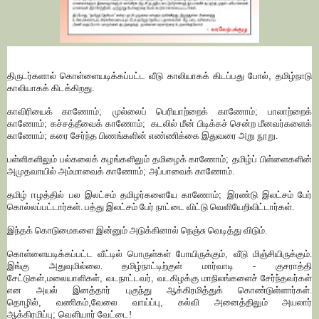
திருடர்களால் கொள்ளையடிக்கப்பட்ட வீடு காலியாகக் கிடப்பது போல்
,
தமிழ்நாடு
காலியாகக் கிடக்கிறது.
காவிரியைக் காணோம்
;
முல்லைப் பெரியாற்றைக் காணோம்
;
பாலாற்றைக்
காணோம்
;
கச்சத்தீவைக் காணோம்
;
கடலில் மீன் பிடிக்கச் சென்ற மீனவர்களைக்
காணோம்
;
கரை சேர்ந்த பிணங்களின் எண்ணிக்கை இதுவரை அறு நூறு.
பள்ளிகளிலும் பல்கலைக் கழங்களிலும் தமிழைக் காணோம்
;
தமிழ்ப் பிள்ளைகளின்
அமுதவாயில் அம்மாவைக் காணோம்
;
அப்பாவைக் காணோம்.
தமிழ் ஈழத்தில் பல இலட்சம் தமிழர்களையே காணோம்
;
இரண்டு இலட்சம் பேர்
கொல்லப்பட்டார்கள். பத்து இலட்சம் பேர் நாட்டை விட்டு வெளியேறிவிட்டார்கள்.
இந்தக் கொடுமைகளை இன்னும் அடுக்கினால் நெஞ்சு வெடித்து விடும்.
கொள்ளையடிக்கப்பட்ட வீட்டில் பொருள்கள் போயிருக்கும்
,
வீடு மிஞ்சியிருக்கும்.
இங்கு அதுவுமில்லை. தமிழ்நாட்டிற்குள் மார்வாடி - குசராத்தி
சேட்டுகள்
,
மலையாளிகள்
,
வடநாட்டவர்
,
வடகிழக்கு மாநிலங்களைச் சேர்ந்தவர்கள்
என அயல் இனத்தார் புகுந்து ஆக்கிரமித்துக் கொண்டுள்ளார்கள்.
தொழில்
,
வணிகம்
,
வேலை வாய்ப்பு
,
கல்வி அனைத்திலும் அயலார்
ஆக்கிரமிப்பு
;
வெளியார் வேட்டை!