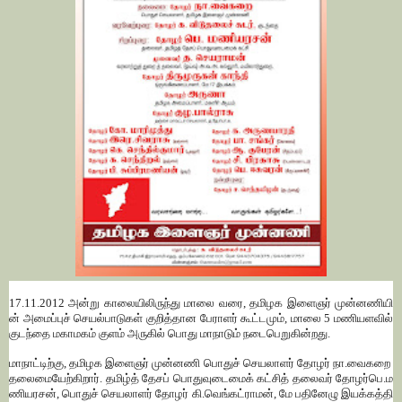
17.11.2012
அன்று
காலையிலிருந்து
மாலை
வரை
,
தமிழக
இளைஞர்
முன்னணியி
ன்
அமைப்புச்
செயல்பாடுகள்
குறித்தான
பேராளர்
கூட்டமும்
,
மாலை
5
மணியளவில்
குடந்தை
மகாமகம்
குளம்
அருகில்
பொது
மாநாடும்
நடைபெறுகின்றது
.
மாநாட்டிற்கு
,
தமிழக
இளைஞர்
முன்னணி
பொதுச்
செயலாளர்
தோழர்
நா
.
வைகறை
தலைமையேற்கிறார்
.
தமிழ்த்
தேசப்
பொதுவுடைமைக்
கட்சித்
தலைவர்
தோழர்
பெ
.
ம
ணியரசன்
,
பொதுச்
செயலாளர்
தோழர்
கி
.
வெங்கட்ராமன்
,
மே
பதினேழு
இயக்கத்தி