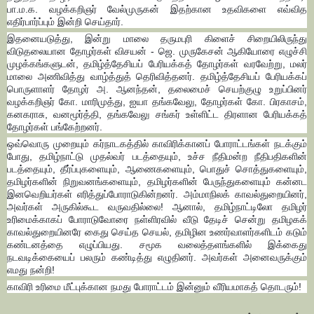
பா.ம.க. வழக்கறிஞர் வேல்முருகன் இதற்கான உதவிகளை எவ்வித
எதிர்பார்ப்பும் இன்றி செய்தார்.
இதனையடுத்து, இன்று மாலை தருமபுரி கிளைச் சிறையிலிருந்து
விடுதலையான தோழர்கள் விசயன் - ஜெ. முருகேசன் ஆகியோரை எழுச்சி
முழக்கங்களுடன், தமிழ்த்தேசியப் பேரியக்கத் தோழர்கள் வரவேற்று, மலர்
மாலை அணிவித்து வாழ்த்துத் தெரிவித்தனர். தமிழ்த்தேசியப் பேரியக்கப்
பொருளாளர் தோழர் அ. ஆனந்தன், தலைமைச் செயற்குழு உறுப்பினர்
வழக்கறிஞர் கோ. மாரிமுத்து, ஐயா தங்கவேலு, தோழர்கள் கோ. பிரகாசம்,
கனகராசு, வனமூர்த்தி, தங்கவேலு சங்கர் உள்ளிட்ட திரளான பேரியக்கத்
தோழர்கள் பங்கேற்றனர்.
ஒவ்வொரு முறையும் கர்நாடகத்தில் காவிரிக்கானப் போராட்டங்கள் நடக்கும்
போது, தமிழ்நாட்டு முதல்வர் படத்தையும், உச்ச நீதிமன்ற நீதிபதிகளின்
படத்தையும், தீர்ப்புகளையும், ஆணைகளையும், பொதுச் சொத்துகளையும்,
தமிழர்களின் நிறுவனங்களையும், தமிழர்களின் பேருந்துகளையும் கன்னட
இனவெறியர்கள் எரித்துப்போராடுகின்றனர். அம்மாநிலக் காவல்துறையினர்,
அவர்கள் அருகில்கூட வருவதில்லை! ஆனால், தமிழ்நாட்டிலோ தமிழர்
உரிமைக்காகப் போராடுவோரை நள்ளிரவில் வீடு தேடிச் சென்று தமிழகக்
காவல்துறையினரே கைது செய்த செயல், தமிழின உணர்வாளர்களிடம் கடும்
கண்டனத்தை எழுப்பியது. சமூக வலைத்தளங்களில் இக்கைது
நடவடிக்கையைப் பலரும் கண்டித்து எழுதினர். அவர்கள் அனைவருக்கும்
எமது நன்றி!
காவிரி உரிமை மீட்புக்கான நமது போராட்டம் இன்னும் வீரியமாகத் தொடரும்!