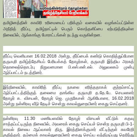
தமிழினத்தின் காவிரி உரிமையைப் பறிக்கும் வகையில் வழங்கப்பட்டுள்ள
அநீதித் தீர்ப்பு, தமிழ்நாட்டில் பெரும் கொந்தளிப்பை ஏற்படுத்தியுள்ள
நிலையில், ஆங்காங்கு போராட்டங்கள் நடந்து வருகின்றன.
தீர்ப்பு வெளியான 16.02.2018 அன்று, தீர்ப்பைக் கண்டு கொதித்துப்போன
தருமபுரி தமிழ்த்தேசியப் பேரியக்கத் தோழர்கள், தருமபுரி இந்திய அரசுத்
தொலைத்தொடர்பு நிறுவனமான பி.எஸ்.என்.எல். அலுவலகம் முன்பு
ஆர்ப்பாட்டம் நடத்தினர்.
இந்நிலையில், காவிரித் தீர்ப்பு நகலை எரித்ததாகக் குற்றம்சாட்டி
ஆர்ப்பாட்டத்திற்குத் தலைமை தாங்கிய தருமபுரி த.தே.பே. செயலாளர்
தோழர் க. விசயன், தோழர் ஜெ. முருகேசன் ஆகியோரை, 16.02.2018
அன்று நள்ளிரவு வீடு தேடிச் சென்று காவல்துறையினர் கைது செய்தனர்.
நள்ளிரவு 11.30 மணியளவில் தோழர் விசயன் வீட்டுக் கதவு
சாத்தப்பட்டிருந்த நிலையில், அவரைக் கைது செய்யச் சென்ற தருமபுரி பி-1-
காவல் நிலைய ஆய்வாளர் திரு. இரத்தினக்குமார் வீட்டிற்குள் சுவரேறி
குதித்தார். தம்மைக் காவல்துறையினர் கைது செய்ய வந்திருப்பது தெரிந்து