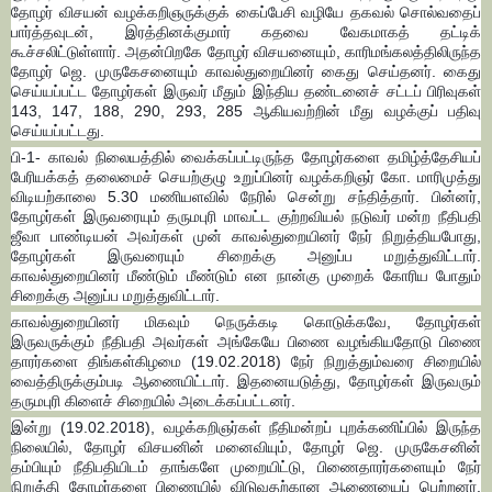
தோழர் விசயன் வழக்கறிஞருக்குக் கைப்பேசி வழியே தகவல் சொல்வதைப்
பார்த்தவுடன், இரத்தினக்குமார் கதவை வேகமாகத் தட்டிக்
கூச்சலிட்டுள்ளார். அதன்பிறகே தோழர் விசயனையும், காரிமங்கலத்திலிருந்த
தோழர் ஜெ. முருகேசனையும் காவல்துறையினர் கைது செய்தனர். கைது
செய்யப்பட்ட தோழர்கள் இருவர் மீதும் இந்திய தண்டனைச் சட்டப் பிரிவுகள்
143, 147, 188, 290, 293, 285 ஆகியவற்றின் மீது வழக்குப் பதிவு
செய்யப்பட்டது.
பி-1- காவல் நிலையத்தில் வைக்கப்பட்டிருந்த தோழர்களை தமிழ்த்தேசியப்
பேரியக்கத் தலைமைச் செயற்குழு உறுப்பினர் வழக்கறிஞர் கோ. மாரிமுத்து
விடியற்காலை 5.30 மணியளவில் நேரில் சென்று சந்தித்தார். பின்னர்,
தோழர்கள் இருவரையும் தருமபுரி மாவட்ட குற்றவியல் நடுவர் மன்ற நீதிபதி
ஜீவா பாண்டியன் அவர்கள் முன் காவல்துறையினர் நேர் நிறுத்தியபோது,
தோழர்கள் இருவரையும் சிறைக்கு அனுப்ப மறுத்துவிட்டார்.
காவல்துறையினர் மீண்டும் மீண்டும் என நான்கு முறைக் கோரிய போதும்
சிறைக்கு அனுப்ப மறுத்துவிட்டார்.
காவல்துறையினர் மிகவும் நெருக்கடி கொடுக்கவே, தோழர்கள்
இருவருக்கும் நீதிபதி அவர்கள் அங்கேயே பிணை வழங்கியதோடு பிணை
தாரர்களை திங்கள்கிழமை (19.02.2018) நேர் நிறுத்தும்வரை சிறையில்
வைத்திருக்கும்படி ஆணையிட்டார். இதனையடுத்து, தோழர்கள் இருவரும்
தருமபுரி கிளைச் சிறையில் அடைக்கப்பட்டனர்.
இன்று (19.02.2018), வழக்கறிஞர்கள் நீதிமன்றப் புறக்கணிப்பில் இருந்த
நிலையில், தோழர் விசயனின் மனைவியும், தோழர் ஜெ. முருகேசனின்
தம்பியும் நீதிபதியிடம் தாங்களே முறையிட்டு, பிணைதாரர்களையும் நேர்
நிறுத்தி தோழர்களை பிணையில் விடுவதற்கான ஆணையைப் பெற்றனர்.