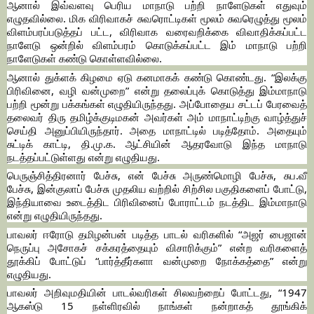
ஆனால் இவ்வளவு பெரிய மாநாடு பற்றி நாளேடுகள் எதுவும்
எழுதவில்லை. மிக விரிவாகச் சுவரொட்டிகள் மூலம் சுவரெழுத்து மூலம்
விளம்பரப்படுத்தப் பட்ட, விரிவாக வரைவறிக்கை விவாதிக்கப்பட்ட
நாளேடு ஒன்றில் விளம்பரம் கொடுக்கப்பட்ட இம் மாநாடு பற்றி
நாளேடுகள் கண்டு கொள்ளவில்லை.
ஆனால் துக்ளக் கிழமை ஏடு கனமாகக் கண்டு கொண்டது. “இலக்கு
பிரிவினை, வழி வன்முறை” என்று தலைப்புக் கொடுத்து இம்மாநாடு
பற்றி மூன்று பக்கங்கள் எழுதியிருந்தது. அப்போதைய சட்டப் பேரவைத்
தலைவர் திரு தமிழ்க்குடிமகன் அவர்கள் அம் மாநாட்டிற்கு வாழ்த்துச்
செய்தி அனுப்பியிருந்தார். அதை மாநாட்டில் படித்தோம். அதையும்
சுட்டிக் காட்டி, தி.மு.க. ஆட்சியின் ஆதரவோடு இந்த மாநாடு
நடத்தப்பட்டுள்ளது என்று எழுதியது.
பெருஞ்சித்திரனார் பேச்சு, என் பேச்சு அருண்மொழி பேச்சு, சுப.வீ
பேச்சு, இன்குலாப் பேச்சு முதலிய வற்றில் சிற்சில பகுதிகளைப் போட்டு,
இந்தியாவை உடைத்திட பிரிவினைப் போராட்டம் நடத்திட இம்மாநாடு
என்று எழுதியிருந்தது.
பாவலர் ஈரோடு தமிழன்பன் படித்த பாடல் வரிகளில் “அஜர் பைஜான்
நெருப்பு அசோகச் சக்கரத்தையும் விசாரிக்கும்” என்ற வரிகளைத்
தூக்கிப் போட்டுப் “பார்த்தீர்களா வன்முறை நோக்கத்தை” என்று
எழுதியது.
பாவலர் அறிவுமதியின் பாடல்வரிகள் சிலவற்றைப் போட்டது, “1947
ஆகஸ்டு 15 நள்ளிரவில் நாங்கள் நன்றாகத் தூங்கிக்