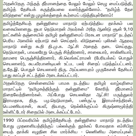
அதன்பிறகு அந்தத் தீர்மானத்தை மேலும் மேலும் செழு மைப்படுத்தி,
தமிழ்த் தேசியக் கருத்தியலை வளர்த்துள்ளோம். “தமிழ்த் தேச
விடுதலை” என்று முழக்கத்தைக் கூர்மைப் படுத்தியுள்ளோம்!
தமிழ்த்தேசியத் தன்னுரிமை மாநாடு ஏற்படுத்திய தாக்கம் பல
வகையிலானது. ஐயா நெடுமாறன் அவர்கள் அதே ஆண்டு சூன் 9,10
நாட்களில் தஞ்சையில் தமிழர் தன்னுரிமைப் பிரகடன மாநாடு” நடத்தப்
பெரிய அளவில் ஏற்பாடு கள் செய்தார். விடுதலைப் புலிகள் ஆதரவு
மாநாடு என்று கூறி தி.மு.க. ஆட்சி அதைத் தடை செய்தது.
நெடுமாறன், பாவலரேறு பெருஞ் சித்திரனார், சாலையார், சாலினியார்,
தாமரை பெருஞ்சித்திரனார், கி.வெங்கட்ராமன் (பேரியக்கப் பொதுச்
செயலாளர்), சுப.வீரபாண்டியன் உட்பட பலர் சிறைப் படுத்தப்பட்டனர்.
த.தே.இ. பொதுச் செயலாளர் திரு. அய்யனாபுரம் முருகேசன் தேசியப்
பாது காப்புச் சட்டத்தில் அடைக்கப்பட்டார்.
அதன்பிறகு சென்னையில் பாமக நடத்திய தமிழர் வாழ்வுரிமை
மாநாட்டில் “தமிழகத்திற்குத் தன்னுரிமை” கோரித் தீர்மானம்
நிறைவேற்றினார்கள். அப்போது செயலலிதா ஆட்சி! மருத்துவர்
இராமதாசு, திரு. பழ.நெடுமாறன், பண்ருட்டி இராமச்சந்திரன்,
பெ.மணியரசன், சுபவீ, தியாகு, நெல்லிக்குப்பம் கிருஷ்ணமூர்த்தி
உள்ளிட்டோர் சிறையில் அடைக்கப்பட்டோம்.
1990 பிப்ரவரியில் தமிழ்த்தேசியத் தன்னுரிமை மாநாடு நடத்திய
போது முதலாளியத்திற்குப் பல்லக்குத் தூக்கப் போவதாக எம்சிபிஐ
யைத் தாக்கி எழுதின சில மார்க்சிய - லெனினிய அமைப்புகள்.