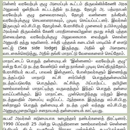
பின்னர் வரவேற்புக் குழு அமைப்புக் கூட்டம் திருவல்லிக்கேணி அரசு
அலுவலர் ஒன்றியக் கட்டடத்தில் நடந்தது. தோழர் அ. பத்மநாபன்
வரவேற்புக் குழு தலைவராகவும், தோழர் வண்ணை நக்கீரன்,
வரவேற்புக்குழு செயலாளராகவும், முடிவு செய்யப்பட்டனர். இவர்கள்
இருவரும் எம்.சி.பி.ஐ. தோழர்கள். பேராசிரியர் முனைவர் ந.பிச்சமுத்து
அவர்கள் திருவல்லிக் கேணி பாரதிசாலையிலுள்ள தமது சக்தி புத்தக
நிலையத்தை வரவேற்புக்குழு அலுவலகமாக வைத்துக் கொள்ள
அனுமதி தந்து உதவினார். சக்தி புத்தகக் கடையின் மாடியில் சீ சைடு
லாட்ஜ் (Sea side lodge) இருந்தது. அதில் ஓர் அறையை
வாடகைக்கெடுத்து, அதில் தங்கி மாநாட்டு வேலைகளைச் செய்தோம்.
மாநாட்டைப் பொதுத் தன்மையுடன் “இன்னணம்- வரவேற்புக் குழு’’
என்று போட்டு நடத்த வேண்டும் என்று நாங்கள் முடிவு செய்திருந்தோம்.
பேராசிரியர் சுப.வீ., பாவலர் இன்குலாப், போன்றவர்களும் இணைந்து
நடத்தப்படும் மாநாடு கட்சி சார்பின்றி பொதுத்தன்மையில்
நடத்தப்படுவதே பொருத்தம். கட்சிக்கு அப்பாற்பட்ட தமிழின
உணர்வாளர்கள் மாநாட்டிற்கு வருவதற்கும் இந்தப் பொதுத் தன்மை
வாய்ப்பளிக்கும். இம் மாநாட்டை முன்மொழிந்தது மற்றும் இதை
நடத்துவதில் அமைப்பு வழிப்பட்ட ஆற்றலாக இருந்தது எம்.சி.பி.ஐ.
என்றாலும் பொதுத் தன்மையுடன் நடத்த முன் வந்தது எம்.சி.பி.ஐ.
அணுகுமுறையிலும் சனநாயகத் தன்மையைக் காட்டியது.
சுப.வீ அவர்கள் கடுமையாக உழைத்தார் நண்பர்களைத் திரட்டினார்.
1990 பிப்ரவரி 25 அன்று பெருந்திரளான உணர்வாளர்கள் சென்னை
பெரியார் திடல் நடிகவேள் இராதா மன்றத்தில் கூடியிருந்தனர்.