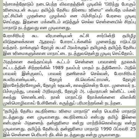
உற்சாகத்தோடும் நடைபெற்ற விவாதத்தின் முடிவில் “பிரிந்து போகும்
உரிமையுடன் கூடிய தமிழ்த் தேசிய நிர்ணய உரிமை’’ என்பதே மக்கள்
புரட்சியின் முதன்மை முழக்கம் என அச்சிறப்புப் பேரவை முடிவு
செய்தது. இதனை மக்களிடம் எடுத்துச் செல்ல சென்னையில் சிறப்பு
மாநாடு நடத்துவது என முடிவானது.
பேராசிரியர் சுப. வீரபாண்டியன் கட்சி சார்பின்றி தமிழீழ
விடுதலைக்கான ஆதரவுப் போராட்டங்களில் முனைந்து ஈடுபட்டு
வந்தார். நாங்களும் தோழர் சுப.வீ அவர்களும் தமிழகத் தமிழ்த் தேசிய
இன உரிமைகளுக்கான மாநாட்டை நடத்துவதென்று முடிவு செய்தோம்.
அதற்கான கலந்தாய்வுக் கூட்டம் சென்னை பாவாணர் நூலகக்
கட்டடத்தின் சிற்றரங்கில் 1989 நவம்பர் மாதம் நடத்தினோம். அதில்
பாவலர் இன்குலாப், பாவலர் தணிகைச் செல்வன், பேராசிரியர்
சுபவீரபாண்டியன், தோழர் கி.வெங்கட்ராமன், தோழர்
இராசேந்திரசோழன், தோழர் உதயன், காலஞ்சென்ற பேரா. முனைவர் ந.
பிச்சமுத்து, பாவலர் அறிவுமதி, தோழர் அ. பத்மநாபன் உள்ளிட்ட பலர்
கலந்து கொண்டனர். நான் மாநாட்டு நோக்கங்களை விளக்கி
முன்மொழிவாகப் பேசினேன். கருத்துப் பரிமாற்றங்கள் நடந்தன.
“தமிழ்த் தேசிய சுயநிர்ணய உரிமை மாநாடு’’ என்ற பெயரில் மாநாடு
நடத்துவது என முடிவானது. சுயநிர்ணயம் என்பது தமிழ் இல்லை
என்பதால் அதனைத் தன்னுரிமை என்று மாற்றிக்கொள்வது என்று
முடிவானது. தமிழ்த் தேசியத் தன்னுரிமை மாநாடு 1990 பிப்ரவரி 25
இல் சென்னை பெரியார் திடலில் நடத்துவது என்று முடிவானது.