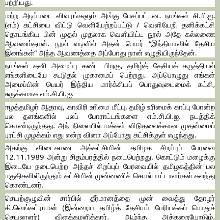
பற்றியது.
மற்ற அடிப்படை விவரங்களும் அங்கு பேசப்பட்டன. நாங்கள் சி.பி.ஐ.
(எம்) கட்சியை விட்டு வெளியேற்றப்பட்டு / வெளியேறி தனிக்கட்சி
தொடங்கிய பின் முதல் முதலாக வெளியிட்ட நூல் அதே கல்லணை
ஆவணம்தான். நூல் வடிவில் அதன் பெயர் “இந்தியாவில் தேசிய
இனங்கள்” அந்த ஆவணத்தை அப்போது நான் எழுதியிருந்தேன்.
நாங்கள் தனி அமைப்பு கண்ட பிறகு, தமிழ்த் தேசியக் கருத்தியல்
எங்களிடையே கூடுதல் முகாமைப் பெற்றது. அப்பொழுது எங்கள்
அமைப்பின் பெயர் இந்திய மார்க்சியப் பொதுவுடைமைக் கட்சி,
சுருக்கமாக எம்.சி.பி.ஐ.
ஈழத்தமிழர் ஆதரவு, காவிரி உரிமை மீட்பு, தமிழ் உரிமைக் காப்பு போன்ற
பல தளங்களில் பலப் போராட்டங்களை எம்.சி.பி.ஐ. நடத்திக்
கொண்டிருந்தது. அந் நிலையில் மக்கள் விடுதலைக்கான முதன்மைப்
புரட்சி முழக்கம் எது என்ற வினா அப்போது கட்சிக்குள் எழுந்தது.
அதற்கு விடைகாண அக்கட்சியின் தமிழக சிறப்புப் பேரவை
12.11.1989 அன்று சிதம்பரத்தில் நடைபெற்றது. கொட்டும் மழைக்கு
இடையே நடைபெற்ற அந்தச் சிறப்புப் பேரவையில் தமிழகத்தின் பல
பகுதிகளிலிருந்தும் கட்சியின் முன்னணிச் செயல்பாட்டாளர்கள் கலந்து
கொண்டனர்.
செயற்குழுவின் சார்பில் தீர்மானத்தை முன் வைத்து தோழர்
கி.வெங்கட்ராமன் (இன்றைய தமிழ்த் தேசியப் பேரியக்கப் பொதுச்
செயலாளர்) விளக்கமளித்தார். ஆழ்ந்த அக்கறையோடும்,