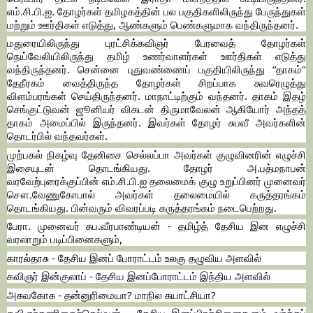
எம்.சி.பி.ஐ. தோழர்கள் தமிழகத்தின் பல பகுதிகளிலிருந்து பேருந்துகள்
மற்றும் ஊர்திகள் எடுத்து, ஆண்களும் பெண்களுமாக வந்திருந்தனர்.
மதுரையிலிருந்து புரட்சிக்கவிஞர் பேரவைத் தோழர்கள்
நெய்வேலியிலிருந்து தமிழ் உணர்வாளர்கள் ஊர்திகள் எடுத்து
வந்திருந்தனர். சென்னை புதுவண்ணைப் பகுதியிலிருந்து “தாகம்’’
தேநீரகம் வைத்திருந்த தோழர்கள் சிறப்பாக சுவரெழுத்து
விளம்பரங்கள் செய்திருந்தனர். மாநாட்டிற்கும் வந்தனர். தாகம் இதழ்
செங்குட்டுவன் ஜூனியர் விகடன் திருமாவேலன் ஆகியோர் அந்தத்
தாகம் அமைப்பில் இருந்தனர். இவர்கள் தோழர் சுபவீ அவர்களின்
தொடர்பில் வந்தவர்கள்.
முற்பகல் நிகழ்வு தேனிசை செல்லப்பா அவர்கள் குழுவினரின் எழுச்சி
இசையுடன் தொடங்கியது. தோழர் அ.பத்மநாபன்
வரவேற்புரைக்குப்பின் எம்.சி.பி.ஐ தலைமைக் குழு உறுப்பினர் முனைவர்
சௌ.வேணுகோபால் அவர்கள் தலைமையில் கருத்தரங்கம்
தொடங்கியது. பின்வரும் விவரப்படி கருத்தரங்கம் நடைபெற்றது.
பேரா. முனைவர் சுப.வீரபாண்டியன் - தமிழ்த் தேசிய இன எழுச்சி
வரலாறும் படிப்பினைகளும்,
காரல்தாசு - தேசிய இனப் போராட்டம் உலகு தழுவிய அளவில்
கவிஞர் இன்குலாப் - தேசிய இனப்போராட்டம் இந்திய அளவில்
அசுவகோசு - தன்னுரிமையா? மாநில சுயாட்சியா?