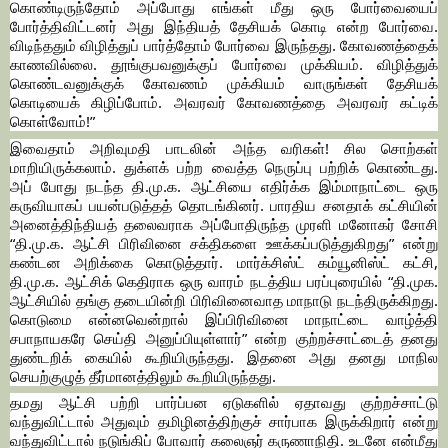
கொண்டிருந்தோம் அப்போது எங்கள் மீது ஒரு போர்வையைப்
போர்த்திவிட்டனர் அது இந்தியத் தேசியக் கொடி என்ற போர்வை.
விடிந்ததும் விழித்துப் பார்த்தோம் போர்வை இருந்தது. கோவணத்தைக்
காணவில்லை. தூங்குபவனுக்குப் போர்வை முக்கியம். விழித்துக்
கொண்டவனுக்குக் கோவணம் முக்கியம் வாருங்கள் தேசியக்
கொடியைக் கிழிப்போம். அவரவர் கோவணத்தை அவரவர் கட்டிக்
கொள்வோம்!”
இவைதாம் அறிவுமதி பாடலின் அந்த வரிகள்! சில சொற்கள்
மாறியிருக்கலாம். துக்ளக் பற்ற வைத்த நெருப்பு பற்றிக் கொண்டது.
அப் போது நடந்த தி.மு.க. ஆட்சியை எதிர்க்க இம்மாநாட்டை ஒரு
கருவியாகப் பயன்படுத்தத் தொடங்கினர். பாரதிய சனதாக் கட்சியின்
அனைத்திந்தியத் தலைவராக அப்போதிருந்த முரளி மனோகர் சோசி
“தி.மு.க. ஆட்சி பிரிவினை சக்திகளை ஊக்கப்படுத்துகிறது” என்று
கண்டன அறிக்கை கொடுத்தார். மார்க்சிஸ்ட் கம்யூனிஸ்ட் கட்சி,
தி.மு.க. ஆட்சிக் கெதிராக ஒரு வாரம் நடத்திய பரப்புரையில் “தி.முக.
ஆட்சியில் தங்கு தடையின்றி பிரிவினைவாத மாநாடு நடந்திருக்கிறது.
கொடுமை என்னவென்றால் இப்பிரிவினை மாநாட்டை வாழ்த்தி
சபாநாயகரே செய்தி அனுப்பியுள்ளார்” என்ற குற்றச்சாட்டைத் தனது
துண்டறிக் கையில் கூறியிருந்தது. இதனை அது தனது மாநில
செயற்குழுத் தீர்மானத்திலும் கூறியிருந்தது.
தமது ஆட்சி பற்றி பார்ப்பன ஏடுகளில் ஏதாவது குற்றச்சாட்டு
வந்துவிட்டால் அதுவும் தமிழினத்திற்குச் சார்பாக இருக்கிறார் என்று
வந்துவிட்டால் நடுங்கிப் போவார் கலைஞர் கருணாநிதி. உடனே என்மீது