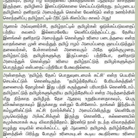
ஆதரவும், தமிழ் ஈழ விடுதலைப் புலிகளுக்கான ஆதரவும் உச்சத்தில்
இருந்தன. தமிழினம் இனப்படுகொலை செய்யப்படுகிறது. நம்முடைய
தமிழினம் தனிநாடு அமைத்துக் கொள்ள வேண்டும் என்ற உணர்ச்சிக்
கொந்தளிப்பு தமிழ்நாட்டில் பீறிட்டுக் கிளம்பிய காலம் அது!
ஆனால் அவ்வுணர்ச்சி, தமிழ்நாட்டில் தமிழர்கள் ஒடுக்கப்படுவதைப்
பற்றிய கவனம் இல்லாமலேயே வெளிப்படுத்தப்பட்டது. தேசிய
இனங்கள் தனிநாடு அமைத்துக் கொள்ளும் உரிமை படைத்தவை என்ற
வாதங்களை முன் வைத்துத் தமிழ் ஈழம் அமைப்பதை ஞாயப்படுத்தும்
தலைவர்கள், பேச்சாளர்கள் அனைவரும் அதே ஒடுக்குமுறை,
தமிழ்நாட்டுத் தமிழர்களுக்கு இருப்பதைப் பற்றியோ, தனிநாடு
அமைத்துக் கொள்ளும் உரிமை தமிழ்நாட்டுத் தமிழர்களுக்கும்
பொருந்தும் என்பதைப் பற்றியோ பேசுவதில்லை.
அன்றைக்கு 'தமிழ்த் தேசப் பொதுவுடைமைக் கட்சி' என்ற பெயரில்
செயல்பட்டுக் கொண்டிருந்த "தமிழ்த்தேசியப் பேரியக்கத்தின்"
தலைமைத் தோழர்கள் இது பற்றி கருத்துகள் பரிமாறிக் கொண்டோம்.
தமிழ்நாட்டுத் தமிழர்களுக்குரிய தமிழ்த்தேசியம் என்ற அடித்தளத்தின்
மீது நிற்காத தமிழீழத் தேச ஆதரவு உறுதியானதாகவும், பெரு
வீச்சுள்ளதாகவும் இருக்காது என்றும் பேசினோம். நாங்கள் இந்தியக்
கம்யூனிஸ்ட்டுக் கட்சி (மார்க்சிஸ்ட்) அமைப்பிலிருந்து வெளியேற
முடிவெடுத்து அக்கட்சிக்குள் இருந்து கொண்டே, கல்லணையில்
கமுக்கமாகக் கூடி விவாதித்தோம். இரண்டு நாள் நடந்த விவாதத்தில்
எழுத்து வடிவில் வைக்கப்பட்ட ஓர் ஆவணம் தமிழகத் தமிழ்த்தேசிய
இனத்தின் பிரிந்து போகும் உரிமையுடன் கூடிய சுயநிர்ணய உரிமை