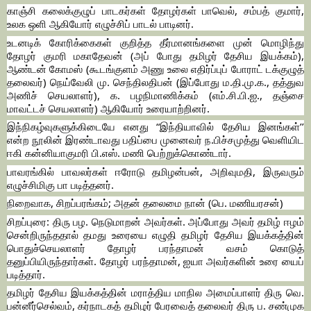
காஞ்சி கலைக்குழுப் பாடகர்கள் தோழர்கள் பாவெல், சம்பத் குமார்,
உலக ஒளி ஆகியோர் எழுச்சிப் பாடல் பாடினர்.
உடனடிக் கோரிக்கைகள் குறித்த தீர்மானங்களை முன் மொழிந்து
தோழர் குமரி மகாதேவன் (அப் போது தமிழர் தேசிய இயக்கம்),
ஆண்டன் கோமஸ் (கூடங்குளம் அணு உலை எதிர்ப்புப் போராட் டக்குழுத்
தலைவர்) நெய்வேலி மு. செந்திலதிபன் (இப்போது ம.தி.மு.க., தத்துவ
அணிச் செயலாளர்), க. பழநிமாணிக்கம் (எம்.சி.பி.ஐ., தஞ்சை
மாவட்டச் செயலாளர்) ஆகியோர் உரையாற்றினர்.
இந்நிகழ்வுகளுக்கிடையே எனது “இந்தியாவில் தேசிய இனங்கள்’’
என்ற நூலின் இரண்டாவது பதிப்பை முனைவர் ந.பிச்சமுத்து வெளியிட
ஈகி கன்னியாகுமரி பி.எஸ். மணி பெற்றுக்கொண்டார்.
பாவரங்கில் பாவலர்கள் ஈரோடு தமிழன்பன், அறிவுமதி, இருவரும்
எழுச்சிமிகு பா படித்தனர்.
நிறைவாக, சிறப்பரங்கம்; அதன் தலைமை நான் (பெ. மணியரசன்)
சிறப்புரை: திரு பழ. நெடுமாறன் அவர்கள். அப்போது அவர் தமிழ் ஈழம்
சென்றிருந்ததால் தமது உரையை எழுதி தமிழர் தேசிய இயக்கத்தின்
பொதுச்செயலாளர் தோழர் பரந்தாமன் வசம் கொடுத்
தனுப்பியிருந்தார்கள். தோழர் பரந்தாமன், ஐயா அவர்களின் உரை யைப்
படித்தார்.
தமிழர் தேசிய இயக்கத்தின் மராத்திய மாநில அமைப்பாளர் திரு வெ.
பன்னீர்செல்வம், கர்நாடகத் தமிழர் பேரவைத் தலைவர் திரு ப. சண்முக