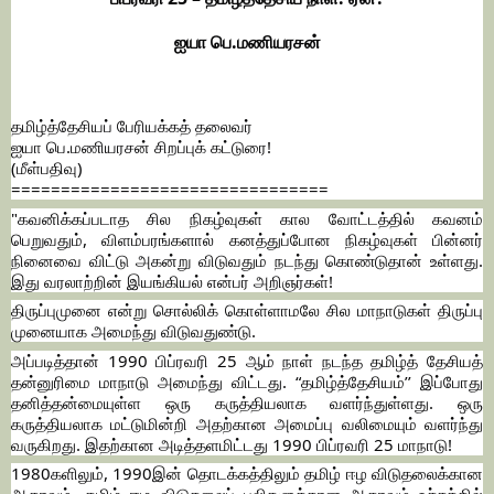
ஐயா பெ.மணியரசன்
தமிழ்த்தேசியப் பேரியக்கத் தலைவர்
ஐயா பெ.மணியரசன் சிறப்புக் கட்டுரை!
(மீள்பதிவு)
================================
"கவனிக்கப்படாத சில நிகழ்வுகள் கால வோட்டத்தில் கவனம்
பெறுவதும், விளம்பரங்களால் கனத்துப்போன நிகழ்வுகள் பின்னர்
நினைவை விட்டு அகன்று விடுவதும் நடந்து கொண்டுதான் உள்ளது.
இது வரலாற்றின் இயங்கியல் என்பர் அறிஞர்கள்!
திருப்புமுனை என்று சொல்லிக் கொள்ளாமலே சில மாநாடுகள் திருப்பு
முனையாக அமைந்து விடுவதுண்டு.
அப்படித்தான் 1990 பிப்ரவரி 25 ஆம் நாள் நடந்த தமிழ்த் தேசியத்
தன்னுரிமை மாநாடு அமைந்து விட்டது. “தமிழ்த்தேசியம்’’ இப்போது
தனித்தன்மையுள்ள ஒரு கருத்தியலாக வளர்ந்துள்ளது. ஒரு
கருத்தியலாக மட்டுமின்றி அதற்கான அமைப்பு வலிமையும் வளர்ந்து
வருகிறது. இதற்கான அடித்தளமிட்டது 1990 பிப்ரவரி 25 மாநாடு!
1980களிலும், 1990இன் தொடக்கத்திலும் தமிழ் ஈழ விடுதலைக்கான