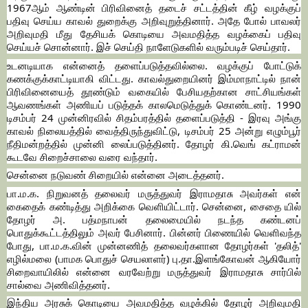
1967ஆம் ஆண்டின் பிரிவினைத் தடைச் சட்டத்தின் கீழ் வழக்குப்
பதிவு செய்ய காவல் துறைக்கு அறிவுறுத்தினார். அதே போல் பாவலர்
அறிவுமதி மீது தேசியக் கொடியை அவமதித்த வழக்கைப் பதிவு
செய்யச் சொன்னார். இச் செய்தி நாளேடுகளில் வரும்படிச் செய்தார்.
உடனடியாக என்னைத் தளைப்படுத்தவில்லை. வழக்குப் போட்டுக்
கணக்குக்காட்டியாகி விட்டது. காவல்துறையினர் இம்மாநாட்டில் நான்
பிரிவினையைத் தூண்டும் வகையில் பேசியதற்கான சாட்சியங்கள்
ஆவணங்கள் அணியப் படுத்தக் காலமெடுத்துக் கொண்டனர். 1990
டிசம்பர் 24 முன்னிரவில் சிதம்பரத்தில் தளைப்படுத்தி - இரவு அங்கு
காவல் நிலையத்தில் வைத்திருந்துவிட்டு, டிசம்பர் 25 அன்று எழும்பூர்
நீதிமன்றத்தில் முன்னி லைப்படுத்தினர். தோழர் கி.வெங் கட்ராமன்
கூடவே சிறைச்சாலை வரை வந்தார்.
சென்னை நடுவண் சிறையில் என்னை அடைத்தனர்.
பா.ம.க. நிறுவனத் தலைவர் மருத்துவர் இராமதாசு அவர்கள் என்
கைதைக் கண்டித்து அறிக்கை வெளியிட்டார். சென்னை, சைதை யில்
தோழர் அ. பத்மநாபன் தலைமையில் நடந்த கண்டனப்
பொதுக்கூட்டத்திலும் அவர் பேசினார். பின்னர் பிணையில் வெளிவந்த
போது, பா.ம.க.வின் முன்னணித் தலைவர்களான தோழர்கள் 'தலித்'
எழில்மலை (பாமக பொதுச் செயலாளர்) பு.தா.இளங்கோவன் ஆகியோர்
சிறைவாயிலில் என்னை வரவேற்று மருத்துவர் இராமதாசு சார்பில்
சால்வை அணிவித்தனர்.
இந்திய அரசுக் கொடியை அவமதித்த வழக்கில் தோழர் அறிவுமதி