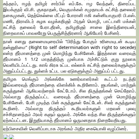
சுந்தரம், ஈழத் தமிழர் சார்பில் எம்.கே. ஈழ வேந்தன், திரைப்பட
இயக்குநர் வி.சி. குகநாதன், வெகுமக்கள் சமுதாயக் கட்சித் தலைவர்
நகைமுகன், தெற்கெல்லை மீட்புப் போராளி ஈகி கன்னியாகுமரி பி.எஸ்.
மணி, திராவிடர் கழக வழக்கறிஞர் அருள் மொழி, பாட்டாளி மக்கள்
கட்சித் தலைவர் பேரா.தீரன், தமிழறிஞர் சாலை இளந்திரையன்,
நிறைவாகப் பாவலரேறு பெருஞ்சித்திரனார் ஆகியோர் பேசினர்.
நான் எனது தலைமையுரையில் “பிரிந்து போகும் உரிமையுடன் கூடிய
தன்னுரிமை” (Right to self determination with right to secede)
என்ற தீர்மானத்தை முன் மொழிந்து பேசினேன். இதற்கான வரைவுத்
தீர்மானம் 1 1/2 மாதத்திற்கு முன்பாக அச்சிட்டுக் குறு நூலாக
வெளியிடப்பட்டது. காங் கிரசு உட்பட எல்லாக் கட்சித் தலைவர்களுக்கும்
அனுப்பப்பட்டது. துக்ளக் உட்பட பல ஏடுகளுக்கும் அனுப்பப் பட்டது.
தமிழக மெங்கும் அங்கங்கே உணர்வாளர்கள் கூட்டம் நடத்தி
இவ்வரைவுத் தீர்மானத்தை விளக்கிக் கூறினோம். ஐயங்கள், மாற்றுக்
கருத்துகள் ஆகியவற்றைக் கேட்டோம். சில திருத்தங்கள் செய்தோம்.
அவ்வாறு திருத்தப்பட்ட வரைவுத் தீர்மானத்தை முன் மொழிந்து
பேசினேன். பேசி முடித்த பின் கருத்துகள் கேட்டேன். சிலர் கருத்துகள்
கூறினர். அவ்வாறு திருத்தம் கூறியவர்களுள் மறவன் புலவு
சச்சிதானந்தம் அவர் களும் ஒருவர். அங்கே வந்த சில திருத்தங்களும்
ஏற்கப்பட்டன. இறுதியாகத் தீர்மானம் ஒருமனதாக நிறைவேறியது.
ஏற்பிசைவின் வெளிப்பாடாக அரங்கம் அதிர கையொலி எழுப்பினர்.