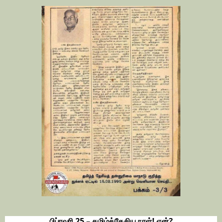
பிப்ரவரி 25 – தமிழ்த்தேசிய நாள்! ஏன்?