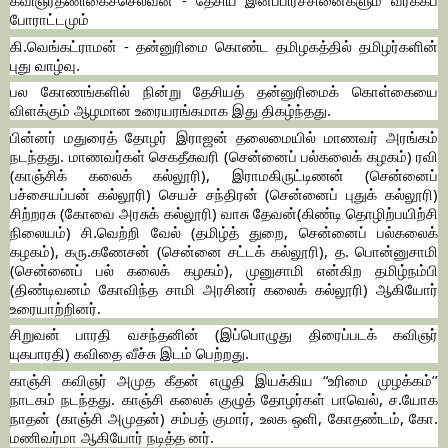
கவிஞர்தணிகைச்செல்வன் - தேசிய இனப்பிரச்சினைகளும் வர்க்கப்
போராட்டமும்
கி.வெங்கட்ராமன் - தன்னுரிமை கொண்ட தமிழகத்தில் தமிழர்களின்
புது வாழ்வு.
பல கோணங்களில் நின்று தேசியத் தன்னுரிமைக் கொள்கையை
விளக்கும் ஆழமான உரையரங்கமாக இது திகழ்ந்தது.
பின்னர் மதுரைத் தோழர் இராஜன் தலைமையில் மாணவர் அரங்கம்
நடந்தது. மாணவர்கள் செகதீசுவரி (சென்னைப் பல்கலைக் கழகம்) ரவி
(காஞ்சிக் கலைக் கல்லூரி), இராமகிருட்டிணன் (சென்னைப்
பச்சையப்பன் கல்லூரி) செயச் சந்திரன் (சென்னைப் புதுக் கல்லூரி)
சிற்றரசு (கோவை அரசுக் கல்லூரி) வாசு தேவன்(கிண்டி தொழிற்பயிற்சி
நிலையம்) சி.வெற்றி வேல் (தமிழ்த் துறை, சென்னைப் பல்கலைக்
கழகம்), கரு.கணேசன் (சென்னை சட்டக் கல்லூரி), த. பொன்னுசாமி
(சென்னைப் பல் கலைக் கழகம்), முனுசாமி என்கிற தமிழ்நம்பி
(திண்டிவனம் கோவிந்த சாமி அரசினர் கலைக் கல்லூரி) ஆகியோர்
உரையாற்றினர்.
சிறுவன் பாரதி வசந்தனின் (இப்பொழுது திரைப்படக் கவிஞர்
யுகபாரதி) கவிதை வீச்சு இடம் பெற்றது.
காஞ்சி கவிஞர் அமுத கீதன் எழுதி இயக்கிய “உரிமை முழக்கம்’’
நாடகம் நடந்தது. காஞ்சி கலைக் குழுத் தோழர்கள் பாவெல், ச.யோக
நாதன் (காஞ்சி அமுதன்) சம்பத் குமார், உலக ஒளி, கோதண்டம், கோ.
மணிவர்மா ஆகியோர் நடித்த னர்.