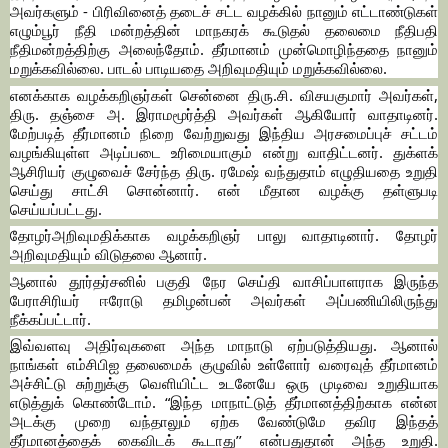
அவர்களும் - பிரிவினைத் தடைச் சட்ட வழக்கில் நானும் எட்டாண்டுகள்
எழும்பூர் நீதி மன்றத்தின் மாநகரக் கூடுதல் தலைமை நீதிபதி
நீதிமன்றத்திற்கு அலைந்தோம். தீர்மானம் முன்மொழிந்ததை நானும்
மறுக்கவில்லை. பாடல் பாடியதை அறிவுமதியும் மறுக்கவில்லை.
எனக்காக வழக்கறிஞர்கள் சென்னை திரு.சி. விசயகுமார் அவர்கள்,
திரு. தஞ்சை அ. இராமமூர்த்தி அவர்கள் ஆகியோர் வாதாடினர்.
மேற்படித் தீர்மானம் நிறை வேற்றுவது இந்திய அரசமைப்புச் சட்டம்
வழங்கியுள்ள அடிப்படை உரிமையாகும் என்று வாதிட்டனர். துக்ளக்
ஆசிரியர் குழுவைச் சேர்ந்த திரு. ரமேஷ் வந்துதாம் எழுதியதை உறுதி
செய்து சாட்சி சொன்னார். என் மீதான வழக்கு தள்ளுபடி
செய்யப்பட்டது.
தோழர்அறிவுமதிக்காக வழக்கறிஞர் பாலு வாதாடினார். தோழர்
அறிவுமதியும் விடுதலை ஆனார்.
ஆனால் தூர்தர்சனில் பகுதி நேர செய்தி வாசிப்பாளராக இருந்த
பேராசிரியர் ஈரோடு தமிழன்பன் அவர்கள் அப்பணியிலிருந்து
நீக்கப்பட்டார்.
இவ்வளவு அதிர்வுகளை அந்த மாநாடு ஏற்படுத்தியது. ஆனால்
நாங்கள் எம்சிபிஐ தலைமைக் குழுவில் உள்ளோர் வரைவுத் தீர்மானம்
அச்சிட்டு சுற்றுக்கு வெளியிட்ட உடனேயே ஒரு முடிவை உறுதியாக
எடுத்துக் கொண்டோம். “இந்த மாநாட்டுத் தீர்மானத்திற்காக என்ன
அடக்கு முறை வந்தாலும் ஏற்க வேண்டுமே தவிர இந்தத்
தீர்மானத்தைக் கைவிடக் கூடாது’’ என்பதுதான் அந்த உறுதி.