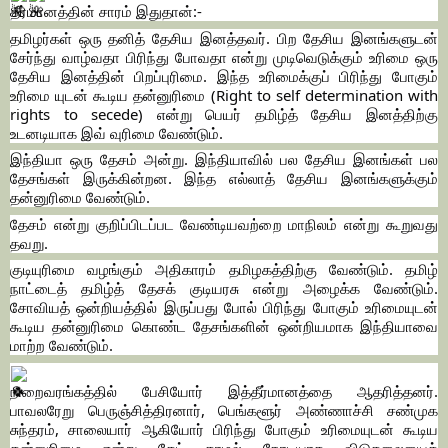
தீர்மானத்தின் சாரம் இதுதான்:-
தமிழர்கள் ஒரு தனித் தேசிய இனத்தவர். பிற தேசிய இனங்களுடன்
சேர்ந்து வாழ்வதா பிரிந்து போவதா என்று முடிவெடுக்கும் உரிமை ஒரு
தேசிய இனத்தின் பிறப்புரிமை. இந்த உரிமைக்குப் பிரிந்து போகும்
உரிமை யுடன் கூடிய தன்னுரிமை (Right to self determination with
rights to secede) என்று பெயர் தமிழ்த் தேசிய இனத்திற்கு
உடனடியாக இவ் வுரிமை வேண்டும்.
இந்தியா ஒரு தேசம் அன்று. இந்தியாவில் பல தேசிய இனங்கள் பல
தேசங்கள் இருக்கின்றன. இந்த எல்லாத் தேசிய இனங்களுக்கும்
தன்னுரிமை வேண்டும்.
தேசம் என்று குறிப்பிடப்பட வேண்டியவற்றை மாநிலம் என்று கூறுவது
தவறு.
குடியுரிமை வழங்கும் அதிகாரம் தமிழகத்திற்கு வேண்டும். தமிழ்
நாட்டைத் தமிழ்த் தேசக் குடியரசு என்று அழைக்க வேண்டும்.
சோவியத் ஒன்றியத்தில் இருப்பது போல் பிரிந்து போகும் உரிமையுடன்
கூடிய தன்னுரிமை கொண்ட தேசங்களின் ஒன்றியமாக இந்தியாவை
மாற்ற வேண்டும்.
நிறைவரங்கத்தில் பேசியோர் இத்தீர்மானத்தை ஆதரித்தனர்.
பாவலரேறு பெருஞ்சித்திரனார், பெங்களூர் அண்ணாச்சி சண்முக
சுந்தரம், சாலையார் ஆகியோர் பிரிந்து போகும் உரிமையுடன் கூடிய
தன்னுரிமை என்று கேட் காமல் நேரடியாக விடுதலையைக்