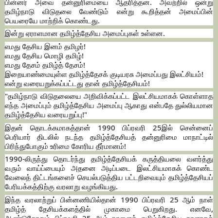
பின்னர் அவை தன்னுரிமையை ஆதரித்தன. அவற்றில் ஒன்று
தமிழ்நாடு விடுதலை வேண்டும் என்று கூறித்தன் அமைப்பின்
பெயரையே மாற்றிக் கொண்டது.
இன்று ஏராளமான தமிழ்த்தேசிய அமைப்புகள் உள்ளன.
எமது தேசிய இனம் தமிழர்!
எமது தேசிய மொழி தமிழ்!
எமது தேசம் தமிழ்த் தேசம்!
இறையாண்மையுள்ள தமிழ்த்தேசக் குடியரசு அமைப்பது இலட்சியம்!
என்று வரையறுக்கப்பட்டது தான் தமிழ்த்தேசியம்!
"தமிழ்நாடு விடுதலையை அறிவிக்கப்பட்ட இலட்சியமாகக் கொள்ளாத
எந்த அமைப்பும் தமிழ்த்தேசிய அமைப்பு ஆகாது என்பதே துல்லியமான
தமிழ்த்தேசிய வரையறுப்பு!"
இதன் தொடக்கமாகத்தான் 1990 பிப்ரவரி 25இல் சென்னைப்
பெரியார் திடலில் நடந்த தமிழ்த்தேசியத் தன்னுரிமை மாநாட்டில்
பிரிந்துபோகும் உரிமை கோரிய தீர்மானம்!
1990-லிருந்து தொடர்ந்து தமிழ்த்தேசியக் கருத்தியலை வளர்த்து
வரும் வாய்ப்பையும் அதனை அடிப்படை இலட்சியமாகக் கொண்ட
வேலைத் திட்டங்களைச் செயல்படுத்திய பட்டறிவையும் தமிழ்த்தேசியப்
பேரியக்கத்திற்கு வரலாறு வழங்கியது.
இந்த வரலாற்றுப் பின்னணியில்தான் 1990 பிப்ரவரி 25 ஆம் நாள்
தமிழ்த் தேசியக்களத்தில் முகாமை பெறுகிறது. எனவே,
ஆண்டுதோறும் பிப்ரவரி 25 ஆம் நாளைத் தமிழ்த்தேசிய நாளாகக்