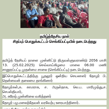
தமிழ்த்தேசிய நாள்
சிறப்புப் பொதுக்கூட்டம் செங்கிப்பட்டியில் நடைபெற்றது
தமிழ்த் தேசியப் நாளை முன்னிட்டு திருவள்ளுவராண்டு 2056 மாசி
13. (25.02.2025) செவ்வாய்கிழமை மாலை 06.00 மணி
சானூரப்பட்டி முதன்மை சாலை (செங்கிப்பட்டி) நடைபெற்றது.
இப்பொதுக்கூட்டத்திற்கு பூதலூர் ஒன்றிய செயலாளர் தோழர் பி.
தென்னவன் தலைமை தாங்கினார்
தோழர்கள்,க. காமராசு, ச. அருள்தாசு, வெ.ப. மாரிமுத்து,ச.
செபஸ்தியார்,
அ. சுரேஷ் முன்னிலை வகித்தனர்
தோழர் பழ.மலைத்தேவன் வரவேற்பு உரையாற்றினார்.
முகவரி தேடி என்ற தலைப்பில்