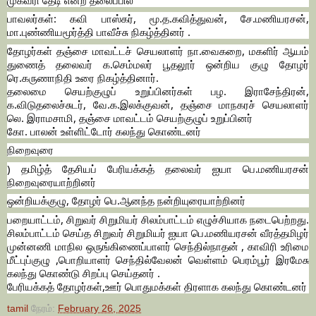
பாவலர்கள்: கவி பாஸ்கர், மூ.த.கவித்துவன், சே.மணியரசன்,
மா.புண்ணியமூர்த்தி பாவீச்சு நிகழ்த்தினர் .
தோழர்கள் தஞ்சை மாவட்டச் செயலாளர் நா.வைகறை, மகளிர் ஆயம்
துணைத் தலைவர் க.செம்மலர் பூதலூர் ஒன்றிய குழு தோழர்
ரெ.கருணாநிதி உரை நிகழ்த்தினார்.
தலைமை செயற்குழுப் உறுப்பினர்கள் பழ. இராசேந்திரன்,
க.விடுதலைச்சுடர், வே.க.இலக்குவன், தஞ்சை மாநகரச் செயலாளர்
லெ. இராமசாமி, தஞ்சை மாவட்டம் செயற்குழுப் உறுப்பினர்
கோ. பாலன் உள்ளிட்டோர் கலந்து கொண்டனர்
நிறைவுரை
) தமிழ்த் தேசியப் பேரியக்கத் தலைவர் ஐயா பெ.மணியரசன்
நிறைவுரையாற்றினர்
ஒன்றியக்குழு, தோழர் பெ.ஆனந்த நன்றியுரையாற்றினர்
பறையாட்டம், சிறுவர் சிறுமியர் சிலம்பாட்டம் எழுச்சியாக நடைபெற்றது.
சிலம்பாட்டம் செய்த சிறுவர் சிறுமியர் ஐயா பெ.மணியரசன் வீரத்தமிழர்
முன்னணி மாநில ஒருங்கிணைப்பாளர் செந்தில்நாதன் , காவிரி உரிமை
மீட்புப்குழு ,பொறியாளர் செந்தில்வேலன் வெள்ளம் பெரம்பூர் இரமேசு
கலந்து கொண்டு சிறப்பு செய்தனர் .
பேரியக்கத் தோழர்கள்,ஊர் பொதுமக்கள் திரளாக கலந்து கொண்டனர்
tamil
நேரம்:
February 26, 2025