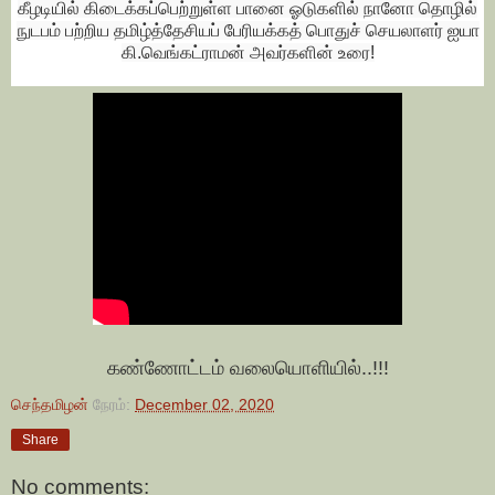
கீழடியில் கிடைக்கப்பெற்றுள்ள பானை ஓடுகளில் நானோ தொழில்
நுடபம் பற்றிய தமிழ்த்தேசியப் பேரியக்கத் பொதுச் செயலாளர் ஐயா
கி.வெங்கட்ராமன் அவர்களின் உரை!
கண்ணோட்டம் வலையொளியில்..!!!
செந்தமிழன்
நேரம்:
December 02, 2020
Share
No comments: