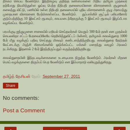
நீக்கம்
செய்ய
வேண்டும்
.
இந்நிகழ்வு
குறித்த
உண்மைகளை
அறிய
தமிழக
முதல்வர்
தற்போது
நியமித்துள்ள
ஓய்வு
பெற்ற
நீதிபதி
தலைமையிலான
விசாரணைக்
குழுவைக்
கலைத்து
விட்டு
,
பணியில்
உள்ள
நீதிபதி
தலைமையில்
புதிய
விசாரணைக்
குழு
அமைத்து
முறையான
விசாரணை
மேற்கொள்ளப்பட
வேண்டும்
.
துப்பாக்கிச்
சூட்டில்
பலியானோர்
குடும்பத்திற்கு
10
இலட்சம்
ரூபாயும்
,
காயமடைந்தோருக்கு
5
இலட்சம்
ரூபாயும்
இழப்பீடாக
வழங்கப்பட
வேண்டும்
.
பரமக்குடி
ஐந்துமுனை
சாலையில்
மறியல்
செய்தவர்கள்
வெறும்
500
பேர்
தான்
என
முதல்வர்
செயலலிதா
சட்டப்
பேரவையிலேயே
தெரிவித்துவிட்டப்
பின்னர்
,
தமிழகக்
காவல்துறை
1000
பேர்
மீது
வழக்குப்
பதிவு
செய்தது
மிகவும்
கண்டனத்திற்குரியது
.
காவல்துறை
தேடுதல்
வேட்டைக்கு
அஞ்சி
கிராமங்களில்
ஒடுக்கப்பட்ட
மக்கள்
மறைந்து
வாழும்
அவலம்
நடக்கிறது
.
இதனால்
2
பேர்
இறந்திருப்பதும்
வருத்தத்திற்குரியது
.
காவல்துறையின்
இந்நடவடிக்கைகளை
உடனடியாக
நிறுத்த
வேண்டும்
.
அவர்கள்
மீதான
பொய்
வழக்குகளை
திரும்பப்
பெற
வேண்டும்
என
இம்மாநாடு
வலியுறுத்துகிறது
.
தமிழ்த் தேசியன்
நேரம்:
September 27, 2011
Share
No comments:
Post a Comment