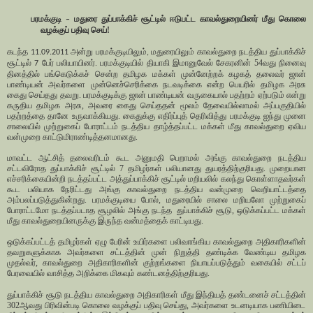
பரமக்குடி
மதுரை
துப்பாக்கிச்
சூட்டில் ஈடுபட்ட காவல்துறையினர் மீது கொலை
–
வழக்குப் பதிவு செய்!
கடந்த
அன்று
பரமக்குடியிலும்
மதுரையிலும்
காவல்துறை
நடத்திய
துப்பாக்கிச்
11.09.2011
,
சூட்டில்
பேர்
பலியாயினர்
.
பரமக்குடியில்
தியாகி
இமானுவேல்
சேகரனின்
54
வது
நினைவு
7
தினத்தில்
பங்கெடுக்கச்
சென்ற
தமிழக
மக்கள்
முன்னேற்றக்
கழகத்
தலைவர்
ஜான்
பாண்டியன்
அவர்களை
முன்னெச்செரிக்கை
நடவடிக்கை
என்ற
பெயரில்
தமிழக
அரசு
கைது
செய்தது
தவறு
.
பரமக்குடிக்கு
ஜான்
பாண்டியன்
வருகையால்
பதற்றம்
ஏற்படும்
என்று
கருதிய
தமிழக
அரசு
,
அவரை
கைது
செய்ததன்
மூலம்
தேவையில்லாமல்
அப்பகுதியில்
பதற்றத்தை
தானே
உருவாக்கியது
.
கைதுக்கு
எதிர்ப்புத்
தெரிவித்து
பரமக்குடி
ஐந்து
முனை
சாலையில்
முற்றுகைப்
போராட்டம்
நடத்திய
தாழ்த்தப்பட்ட
மக்கள்
மீது
காவல்துறை
ஏவிய
வன்முறை
காட்டுமிராண்டித்தனமானது
.
மாவட்ட
ஆட்சித்
தலைவரிடம்
கூட
அனுமதி
பெறாமல்
அங்கு
காவல்துறை
நடத்திய
சட்டவிரோத
துப்பாக்கிச்
சூட்டில்
7
தமிழர்கள்
பலியானது
துயரத்திற்குரியது
.
முறையான
எச்சரிக்கையின்றி
நடத்தப்பட்ட
அத்துப்பாக்கிச்
சூட்டில்
மறியலில்
கலந்து
கொள்ளாதவர்கள்
கூட
பலியாக
நேரிட்டது
அங்கு
காவல்துறை
நடத்திய
வன்முறை
வெறியாட்டத்தை
அம்பலப்படுத்துகின்றது
.
பரமக்குடியை
போல்
,
மதுரையில்
சாலை
மறியலோ
முற்றுகைப்
போராட்டமோ
நடத்தப்படாத
சூழலில்
அங்கு
நடந்த
துப்பாக்கிச்
சூடு
,
ஒடுக்கப்பட்ட
மக்கள்
மீது
காவல்துறையினருக்கு
இருந்த
வன்மத்தைக்
காட்டியது
.
ஒடுக்கப்பட்டத்
தமிழர்கள்
ஏழு
பேரின்
உயிர்களை
பலிவாங்கிய
காவல்துறை
அதிகாரிகளின்
தவறுகளுக்காக
அவர்களை
சட்டத்தின்
முன்
நிறுத்தி
தண்டிக்க
வேண்டிய
தமிழக
முதல்வர்
,
காவல்துறை
அதிகாரிகளின்
குற்றங்களை
நியாயப்படுத்தும்
வகையில்
சட்டப்
பேரவையில்
வாசித்த
அறிக்கை
மிகவும்
கண்டனத்திற்குரியது
.
துப்பாக்கிச்
சூடு
நடத்திய
காவல்துறை
அதிகாரிகள்
மீது
இந்தியத்
தண்டனைச்
சட்டத்தின்
302
ஆவது
பிரிவின்படி
கொலை
வழக்குப்
பதிவு
செய்து
,
அவர்களை
உடனடியாக
பணியிடை